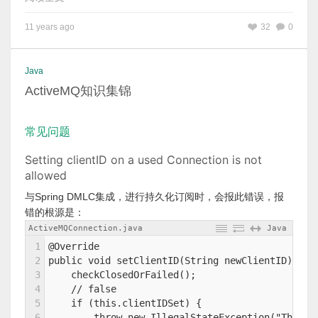
11 years ago
32
0
Java
ActiveMQ知识集锦
常见问题
Setting clientID on a used Connection is not
allowed
与Spring DMLC集成，进行持久化订阅时，会报此错误，报
错的根源是：
ActiveMQConnection.java
Java
1
@Override
2
public void setClientID(String newClientID) thr
3
    checkClosedOrFailed();
4
    // false
5
    if (this.clientIDSet) {
6
        throw new IllegalStateException("The cl