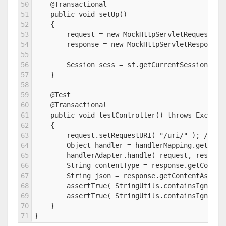
50
    @Transactional
51
    public void setUp()
52
    {
53
        request = new MockHttpServletRequest();
54
        response = new MockHttpServletResponse(
55
56
        Session sess = sf.getCurrentSession();
57
    }
58
59
    @Test
60
    @Transactional
61
    public void testController() throws Excepti
62
    {
63
        request.setRequestURI( "/uri/" ); //
64
        Object handler = handlerMapping.get
65
        handlerAdapter.handle( request, res
66
        String contentType = response.getConten
67
        String json = response.getContentAsStri
68
        assertTrue( StringUtils.containsIgnoreC
69
        assertTrue( StringUtils.containsIgnoreC
70
    }
71
}