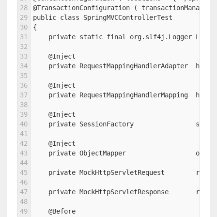
28
@TransactionConfiguration ( transactionManager 
29
public class SpringMVCControllerTest
30
{
31
    private static final org.slf4j.Logger LOGGE
32
33
    @Inject
34
    private RequestMappingHandlerAdapter  handl
35
36
    @Inject
37
    private RequestMappingHandlerMapping  handl
38
39
    @Inject
40
    private SessionFactory                sf;
41
42
    @Inject
43
    private ObjectMapper                  om;
44
45
    private MockHttpServletRequest        reque
46
47
    private MockHttpServletResponse       respo
48
49
    @Before