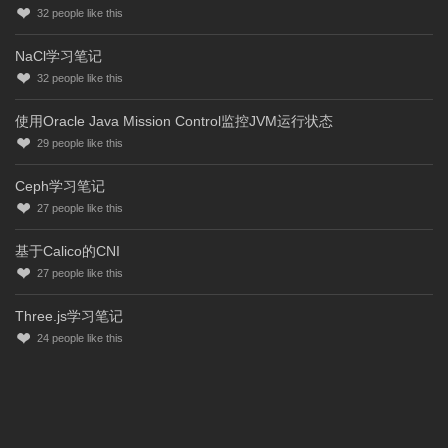
32
people like this
NaCl学习笔记
32
people like this
使用Oracle Java Mission Control监控JVM运行状态
29
people like this
Ceph学习笔记
27
people like this
基于Calico的CNI
27
people like this
Three.js学习笔记
24
people like this