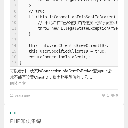
7
    }
8
    // true
9
    if (this.isConnectionInfoSentToBroker) {
10
        // 不允许在“已经使用”的连接上执行设置client
11
        throw new IllegalStateException("Settin
12
    }
13
14
    this.info.setClientId(newClientID);
15
    this.userSpecifiedClientID = true;
16
    ensureConnectionInfoSent();
17
}
可以看到，状态isConnectionInfoSentToBroker变为true后，
就不能再设置ClientID，修改此字段值的，只…
阅读全文
11 years ago
1
0
PHP
PHP知识集锦