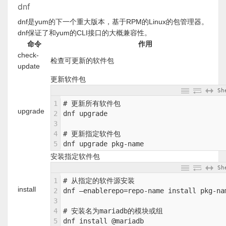
dnf
dnf是yum的下一个重大版本，基于RPM的Linux的包管理器。
dnf保证了和yum的CLI接口的大概兼容性。
命令
作用
check-
检查可更新的软件包
update
更新软件包
Sh
1
# 更新所有软件包
upgrade
2
dnf upgrade
3
4
# 更新指定软件包
5
dnf upgrade pkg-name
安装指定软件包
Sh
1
# 从指定的软件源安装
install
2
dnf –enablerepo=repo-name install pkg-na
3
4
# 安装名为mariadb的模块或组
5
dnf install @mariadb