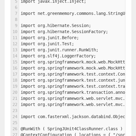
5
import javax.inject.Inject;
6
7
import net.greenmemory.commons.lang.StringUtils
8
9
import org.hibernate.Session;
10
import org.hibernate.SessionFactory;
11
import org.junit.Before;
12
import org.junit.Test;
13
import org.junit.runner.RunWith;
14
import org.slf4j.LoggerFactory;
15
import org.springframework.mock.web.MockHttpSer
16
import org.springframework.mock.web.MockHttpSer
17
import org.springframework.test.context.Context
18
import org.springframework.test.context.junit4.
19
import org.springframework.test.context.transac
20
import org.springframework.transaction.annotati
21
import org.springframework.web.servlet.mvc.meth
22
import org.springframework.web.servlet.mvc.meth
23
24
import com.fasterxml.jackson.databind.ObjectMap
25
26
@RunWith ( SpringJUnit4ClassRunner.class )
27
@ContextConfiguration ( locations = { "/spring-