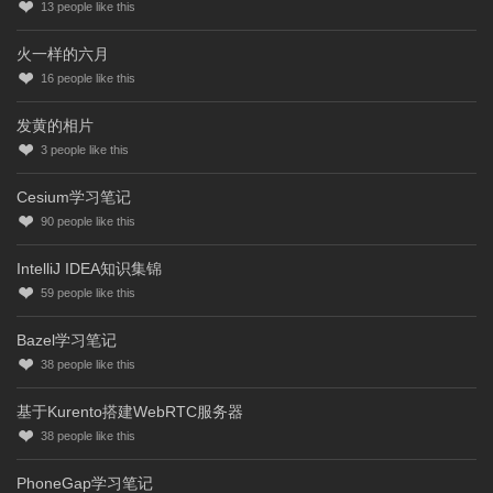
13
people like this
火一样的六月
16
people like this
发黄的相片
3
people like this
Cesium学习笔记
90
people like this
IntelliJ IDEA知识集锦
59
people like this
Bazel学习笔记
38
people like this
基于Kurento搭建WebRTC服务器
38
people like this
PhoneGap学习笔记