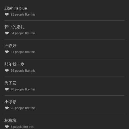
Zitahli's blue
91
people like this
梦中的婚礼
64
people like this
汪静好
61
people like this
那年我一岁
36
people like this
为了爱
28
people like this
小绿彩
26
people like this
杨梅坑
6
people like this