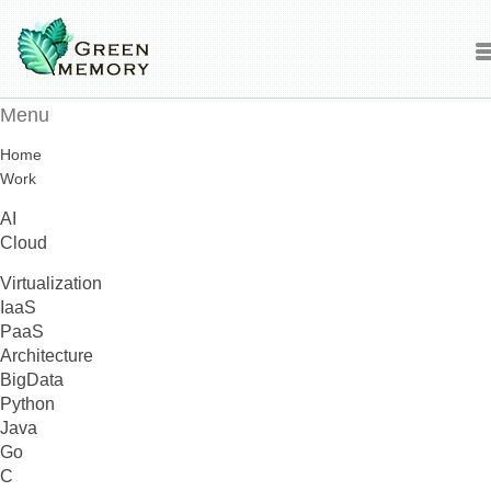
Menu
Home
Work
AI
Cloud
Virtualization
IaaS
PaaS
Architecture
BigData
Python
Java
Go
C