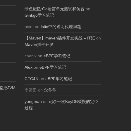
绿色记忆:Go语言单元测试和仿冒
on
Ginkgo学习笔记
point on
Istio中的透明代理问题
【Maven】maven插件开发实战 – IT汇
on
Maven插件开发
chenlx on
eBPF学习笔记
Alex
on
eBPF学习笔记
CFC4N
on
eBPF学习笔记
ol监控JVM
李运田 on
念爷爷
yongman
on
记录一次KeyDB缓慢的定位
过程