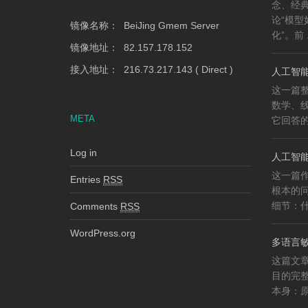
念、经
论“模
镜像名称： BeiJing Gmem Server
化”。前 .
镜像地址： 82.157.178.152
接入地址： 216.73.217.143 ( Direct )
人工智能
这一篇整
数学、
META
它回答的
Log in
人工智能
这一篇作
Entries
RSS
根本的
细节：什
Comments
RSS
WordPress.org
多语言
这篇文
目的完
本身：原