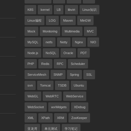
K8S
kernel
LB
libvirt
Linux知识
Linux编程
LOG
Maven
MinGW
Mock
Monitoring
Multimedia
MVC
MySQL
netfs
Netty
Nginx
NIO
Node.js
NoSQL
Oracle
PDT
PHP
Redis
RPC
Scheduler
ServiceMesh
SNMP
Spring
SSL
svn
Tomcat
TSDB
Ubuntu
WebGL
WebRTC
WebService
WebSocket
wxWidgets
XDebug
XML
XPath
XRM
ZooKeeper
亚龙湾
单元测试
学习笔记