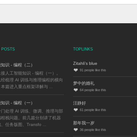
 POSTS
TOPLINKS
Zitahli's blue
知识 - 编程（二）
91
people like this
接人工智能知识 - 编程（一）。
经梳理 AI 训练与推理编程的横向
梦中的婚礼
本篇进入重点框架详解与 ...
64
people like this
知识 - 编程（一）
汪静好
61
people like this
门处理 AI 训练、微调、推理与部
编程栈问题。前几篇分别讲了机器
那年我一岁
任务版图、Transfo ...
36
people like this