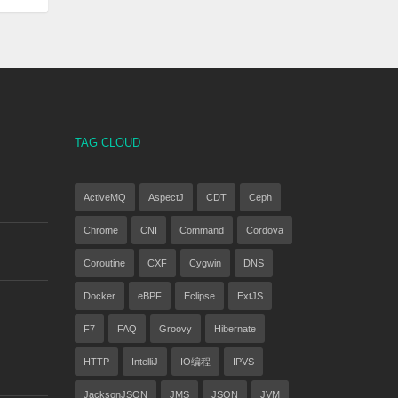
TAG CLOUD
ActiveMQ
AspectJ
CDT
Ceph
Chrome
CNI
Command
Cordova
Coroutine
CXF
Cygwin
DNS
Docker
eBPF
Eclipse
ExtJS
F7
FAQ
Groovy
Hibernate
HTTP
IntelliJ
IO编程
IPVS
JacksonJSON
JMS
JSON
JVM