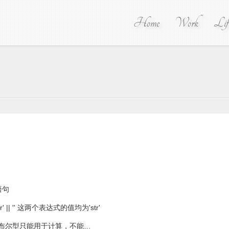
Home
Work
Lif
语句
r' || '' 这两个表达式的值均为'str'
个值，布尔型只能用于计算，不能…