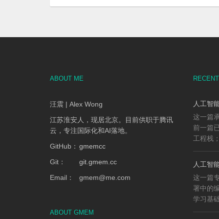
ABOUT ME
RECENT
人工智能
汪震 | Alex Wong
这一篇承
江苏淮安人，现居北京。目前供职于腾讯
前一篇已
云，专注国际化和AI落地。
工程栈；
GitHub：
gmemcc
Git：
git.gmem.cc
人工智能
Email：
gmem
@
me.com
这一篇专
署中的
学习基础、
ABOUT GMEM