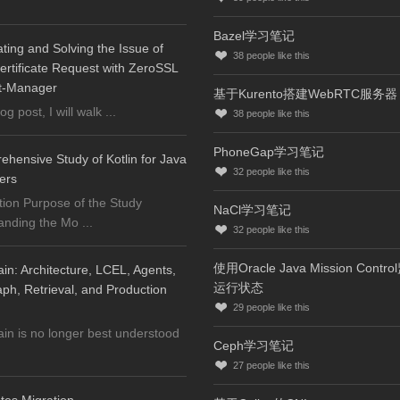
Bazel学习笔记
ating and Solving the Issue of
38
people like this
ertificate Request with ZeroSSL
t-Manager
基于Kurento搭建WebRTC服务器
log post, I will walk ...
38
people like this
PhoneGap学习笔记
hensive Study of Kotlin for Java
32
people like this
ers
tion Purpose of the Study
NaCl学习笔记
nding the Mo ...
32
people like this
使用Oracle Java Mission Contr
n: Architecture, LCEL, Agents,
运行状态
h, Retrieval, and Production
29
people like this
n is no longer best understood
Ceph学习笔记
27
people like this