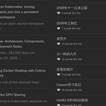
on Kubernetes: turning
2008年十一云龙公园
iner.json into a persistent
5
people like this
workspace
2008年之秋忆
is an open source workspace
...
7
people like this
老照片
w: Architecture, Components,
13
people like this
loyment Notes
nths, 343,000 Stars On
火一样的六月
 24, 2025, ...
16
people like this
发黄的相片
ng Docker Desktop with Colima
3
people like this
OS
s one of the cleanest ways ...
Cesium学习笔记
90
people like this
tes GPU Sharing
IntelliJ IDEA知识集锦
ring in Kubernetes depends on
59
people like this