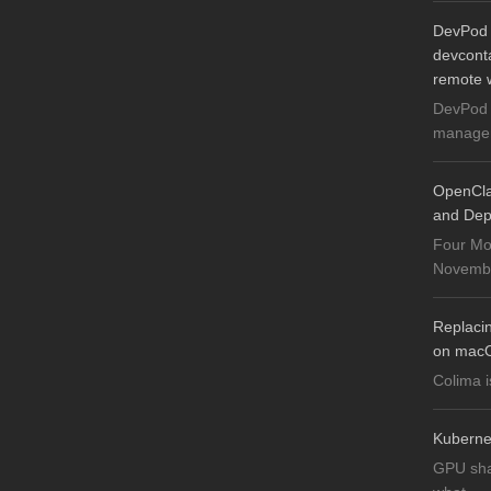
DevPod 
devconta
remote 
DevPod 
manager 
OpenCla
and Dep
Four Mo
November
Replaci
on mac
Colima i
Kuberne
GPU sha