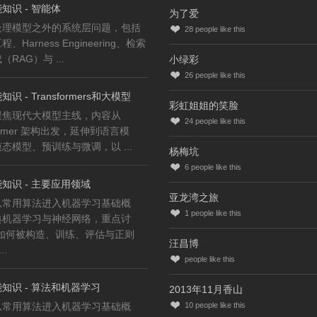
知识 - 智能体
为了爱
处理模型之外的系统层问题，包括
28
people like this
、Harness Engineering、检索
RAG）与 ...
小绿彩
26
people like this
识 - Transformers和大模型
彩虹姐姐的笑脸
聚焦现代大模型主线，内容从
24
people like this
former 架构出发，延伸到语言模
态模型、预训练与微调，以 ...
杨梅坑
6
people like this
知识 - 主要应用领域
亚龙湾之旅
从常用算法进入机器学习基础概
1
people like this
典机器学习与神经网络，重点讨
型如何被构造、训练、评估与正则
汪昌博
..
people like this
知识 - 算法和机器学习
2013年11月香山
从常用算法进入机器学习基础概
10
people like this