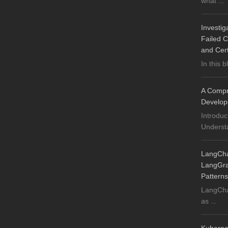
what ...
Investig
Failed C
and Cer
In this b
A Compre
Develop
Introduc
Understa
LangChai
LangGrap
Patterns
LangChai
as ...