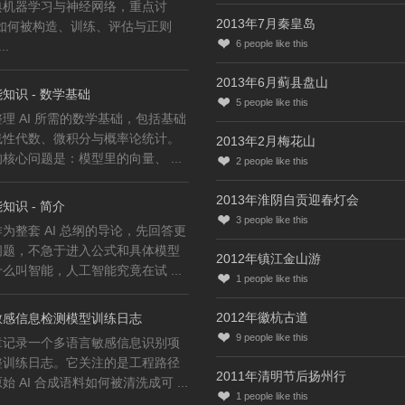
典机器学习与神经网络，重点讨
2013年7月秦皇岛
型如何被构造、训练、评估与正则
6
people like this
..
2013年6月蓟县盘山
知识 - 数学基础
5
people like this
理 AI 所需的数学基础，包括基础
线性代数、微积分与概率论统计。
2013年2月梅花山
核心问题是：模型里的向量、 ...
2
people like this
2013年淮阴自贡迎春灯会
知识 - 简介
3
people like this
为整套 AI 总纲的导论，先回答更
问题，不急于进入公式和具体模型
2012年镇江金山游
么叫智能，人工智能究竟在试 ...
1
people like this
2012年徽杭古道
敏感信息检测模型训练日志
9
people like this
章记录一个多语言敏感信息识别项
整训练日志。它关注的是工程路径
2011年清明节后扬州行
始 AI 合成语料如何被清洗成可 ...
1
people like this