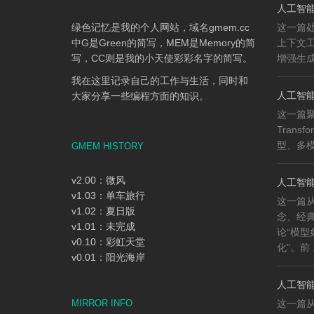
人工智能
绿色记忆是我的个人网站，域名gmem.cc
这一篇
中G是Green的简写，MEM是Memory的简
上下文工程
写，CC则是我的小天使彩彩名字的简写。
增强生成（
我在这里记录自己的工作与生活，同时和
人工智能知
大家分享一些编程方面的知识。
这一篇
Trans
型、多模
GMEM HISTORY
v2.00：微风
人工智能
v1.03：单车旅行
这一篇
v1.02：夏日版
念、经
v1.01：未完成
论“模
v0.10：彩虹天堂
化”。前 .
v0.01：阳光海岸
人工智能
MIRROR INFO
这一篇