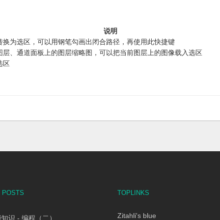
说明
转换为选区，可以用钢笔勾画出闭合路径，再使用此快捷键
图层、通道面板上的图层缩略图，可以把当前图层上的图像载入选区
选区
 POSTS
TOPLINKS
Zitahli's blue
知识 - 编程（二）