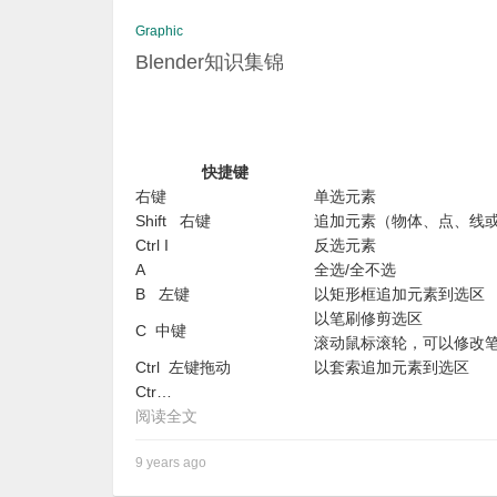
Graphic
Blender知识集锦
快捷键
右键
单选元素
Shift 右键
追加元素（物体、点、线
Ctrl I
反选元素
A
全选/全不选
B 左键
以矩形框追加元素到选区
以笔刷修剪选区
C 中键
滚动鼠标滚轮，可以修改
Ctrl 左键拖动
以套索追加元素到选区
Ctr…
阅读全文
9 years ago