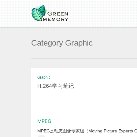
Category Graphic
Graphic
H.264学习笔记
MPEG
MPEG是动态图像专家组（Moving Picture Exper