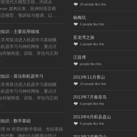
聚焦现代大模型主线，内容从
24
people like this
former 架构出发，延伸到语言模
态模型、预训练与微调，以 ...
杨梅坑
6
people like this
知识 - 主要应用领域
亚龙湾之旅
从常用算法进入机器学习基础概
1
people like this
典机器学习与神经网络，重点讨
型如何被构造、训练、评估与正则
汪昌博
..
people like this
知识 - 算法和机器学习
2013年11月香山
从常用算法进入机器学习基础概
10
people like this
典机器学习与神经网络，重点讨
2013年7月秦皇岛
型如何被构造、训练、评估与正则
6
people like this
..
2013年6月蓟县盘山
知识 - 数学基础
5
people like this
理 AI 所需的数学基础，包括基础
线性代数、微积分与概率论统计。
2013年2月梅花山