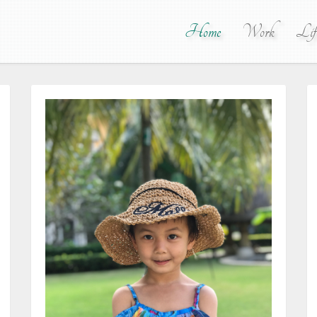
Home
Work
Lif