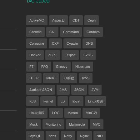
TAG CLOUD
ActiveMQ
AspectJ
CDT
Ceph
Chrome
CNI
Command
Cordova
Coroutine
CXF
Cygwin
DNS
Docker
eBPF
Eclipse
ExtJS
F7
FAQ
Groovy
Hibernate
HTTP
IntelliJ
IO编程
IPVS
JacksonJSON
JMS
JSON
JVM
K8S
kernel
LB
libvirt
Linux知识
Linux编程
LOG
Maven
MinGW
Mock
Monitoring
Multimedia
MVC
MySQL
netfs
Netty
Nginx
NIO