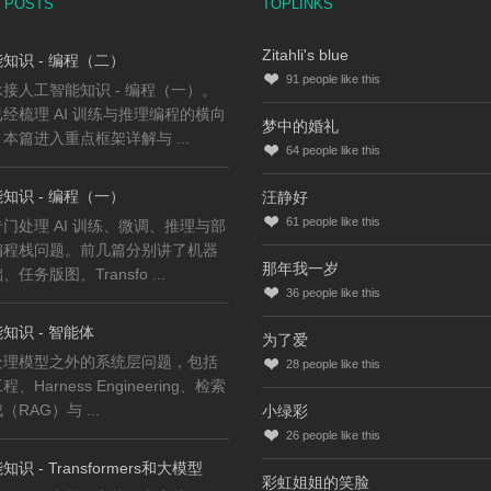
 POSTS
TOPLINKS
Zitahli's blue
知识 - 编程（二）
91
people like this
接人工智能知识 - 编程（一）。
经梳理 AI 训练与推理编程的横向
梦中的婚礼
本篇进入重点框架详解与 ...
64
people like this
知识 - 编程（一）
汪静好
61
people like this
门处理 AI 训练、微调、推理与部
编程栈问题。前几篇分别讲了机器
那年我一岁
任务版图、Transfo ...
36
people like this
知识 - 智能体
为了爱
处理模型之外的系统层问题，包括
28
people like this
、Harness Engineering、检索
RAG）与 ...
小绿彩
26
people like this
识 - Transformers和大模型
彩虹姐姐的笑脸