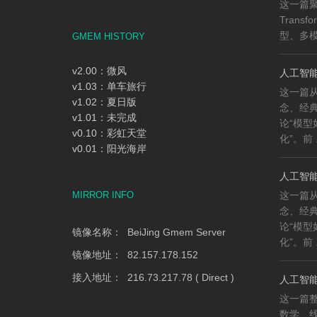
这一篇
Trans
型、多模
GMEM HISTORY
v2.00：微风
人工智能
v1.03：单车旅行
这一篇
v1.02：夏日版
念、经
v1.01：未完成
论“模
v0.10：彩虹天堂
化”。前 .
v0.01：阳光海岸
人工智能
MIRROR INFO
这一篇
念、经
论“模
镜像名称： BeiJing Gmem Server
化”。前 .
镜像地址： 82.157.178.152
接入地址： 216.73.217.78 ( Direct )
人工智能
这一篇整
数学、