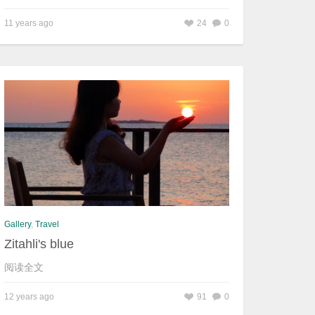
11 years ago
24
0
Gallery
,
Travel
Zitahli's blue
阅读全文
12 years ago
91
0