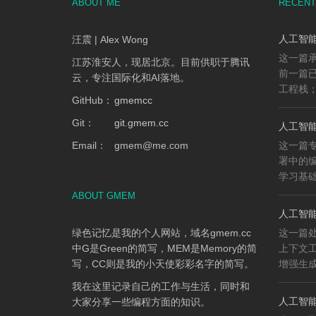
ABOUT ME
RECENT
人工智能
汪震 | Alex Wong
这一篇承
江苏淮安人，现居北京。目前供职于腾讯
前一篇已
云，专注国际化和AI落地。
工程栈；
GitHub：
gmemcc
Git：
git.gmem.cc
人工智能
Email：
gmem
@
me.com
这一篇专
署中的
学习基础、
ABOUT GMEM
人工智能
绿色记忆是我的个人网站，域名gmem.cc
这一篇
中G是Green的简写，MEM是Memory的简
上下文工程
写，CC则是我的小天使彩彩名字的简写。
增强生成（
我在这里记录自己的工作与生活，同时和
人工智能知
大家分享一些编程方面的知识。