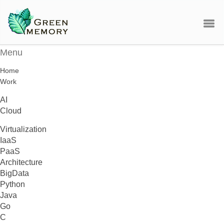
Menu
Home
Work
AI
Cloud
Virtualization
IaaS
PaaS
Architecture
BigData
Python
Java
Go
C