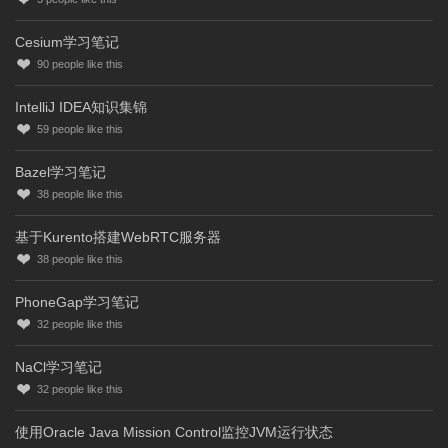
Cesium学习笔记
90
people like this
IntelliJ IDEA知识集锦
59
people like this
Bazel学习笔记
38
people like this
基于Kurento搭建WebRTC服务器
38
people like this
PhoneGap学习笔记
32
people like this
NaCl学习笔记
32
people like this
使用Oracle Java Mission Control监控JVM运行状态