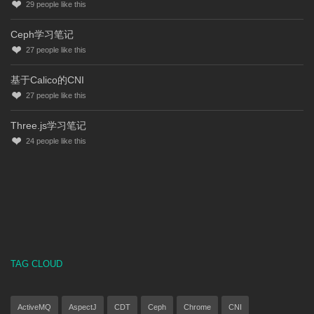
29
people like this
Ceph学习笔记
27
people like this
基于Calico的CNI
27
people like this
Three.js学习笔记
24
people like this
TAG CLOUD
ActiveMQ
AspectJ
CDT
Ceph
Chrome
CNI