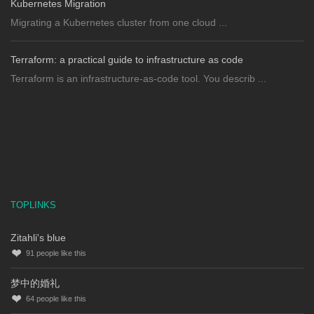
Kubernetes Migration
Migrating a Kubernetes cluster from one cloud ...
Terraform: a practical guide to infrastructure as code
Terraform is an infrastructure-as-code tool. You describ ...
TOPLINKS
Zitahli's blue
91
people like this
梦中的婚礼
64
people like this