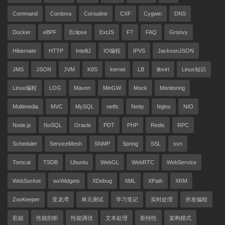
Command
Cordova
Coroutine
CXF
Cygwin
DNS
Docker
eBPF
Eclipse
ExtJS
F7
FAQ
Groovy
Hibernate
HTTP
IntelliJ
IO编程
IPVS
JacksonJSON
JMS
JSON
JVM
K8S
kernel
LB
libvirt
Linux知识
Linux编程
LOG
Maven
MinGW
Mock
Monitoring
Multimedia
MVC
MySQL
netfs
Netty
Nginx
NIO
Node.js
NoSQL
Oracle
PDT
PHP
Redis
RPC
Scheduler
ServiceMesh
SNMP
Spring
SSL
svn
Tomcat
TSDB
Ubuntu
WebGL
WebRTC
WebService
WebSocket
wxWidgets
XDebug
XML
XPath
XRM
ZooKeeper
亚龙湾
单元测试
学习笔记
实时处理
并发编程
彩姐
性能剖析
性能调优
文本处理
新特性
架构模式