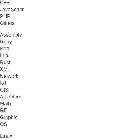
C++
JavaScript
PHP
Others
Assembly
Ruby
Perl
Lua
Rust
XML
Network
IoT
GIS
Algorithm
Math
RE
Graphic
OS
Linux