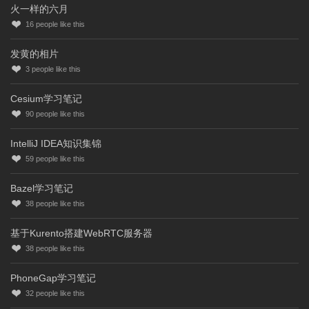
火一样的六月
16
people like this
发黄的相片
3
people like this
Cesium学习笔记
90
people like this
IntelliJ IDEA知识集锦
59
people like this
Bazel学习笔记
38
people like this
基于Kurento搭建WebRTC服务器
38
people like this
PhoneGap学习笔记
32
people like this