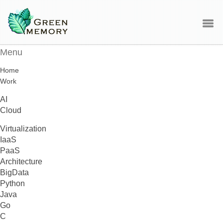
Menu
Home
Work
AI
Cloud
Virtualization
IaaS
PaaS
Architecture
BigData
Python
Java
Go
C