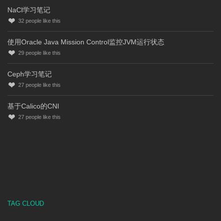
NaCl学习笔记
32
people like this
使用Oracle Java Mission Control监控JVM运行状态
29
people like this
Ceph学习笔记
27
people like this
基于Calico的CNI
27
people like this
TAG CLOUD