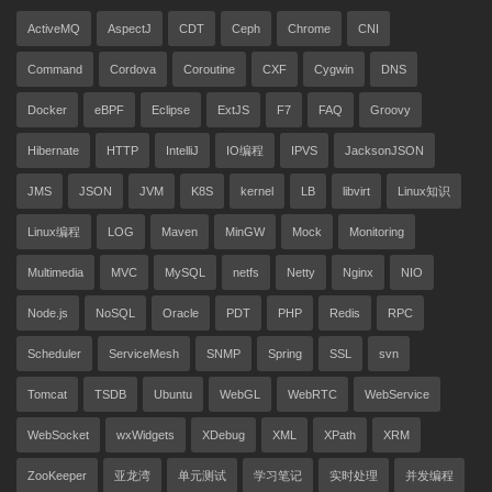
ActiveMQ
AspectJ
CDT
Ceph
Chrome
CNI
Command
Cordova
Coroutine
CXF
Cygwin
DNS
Docker
eBPF
Eclipse
ExtJS
F7
FAQ
Groovy
Hibernate
HTTP
IntelliJ
IO编程
IPVS
JacksonJSON
JMS
JSON
JVM
K8S
kernel
LB
libvirt
Linux知识
Linux编程
LOG
Maven
MinGW
Mock
Monitoring
Multimedia
MVC
MySQL
netfs
Netty
Nginx
NIO
Node.js
NoSQL
Oracle
PDT
PHP
Redis
RPC
Scheduler
ServiceMesh
SNMP
Spring
SSL
svn
Tomcat
TSDB
Ubuntu
WebGL
WebRTC
WebService
WebSocket
wxWidgets
XDebug
XML
XPath
XRM
ZooKeeper
亚龙湾
单元测试
学习笔记
实时处理
并发编程