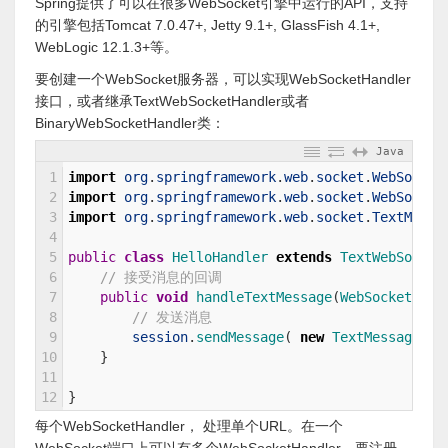
Spring提供了可以在很多WebSocket引擎中运行的API，支持
的引擎包括Tomcat 7.0.47+, Jetty 9.1+, GlassFish 4.1+,
WebLogic 12.1.3+等。
要创建一个WebSocket服务器，可以实现WebSocketHandler
接口，或者继承TextWebSocketHandler或者
BinaryWebSocketHandler类：
Java
1
import
org
.
springframework
.
web
.
socket
.
WebSocket
2
import
org
.
springframework
.
web
.
socket
.
WebSocket
3
import
org
.
springframework
.
web
.
socket
.
TextMessa
4
5
public
class
HelloHandler
extends
TextWebSocket
6
// 接受消息的回调
7
public
void
handleTextMessage
(
WebSocketSess
8
// 发送消息
9
session
.
sendMessage
(
new
TextMessage
(
p
10
}
11
12
}
每个WebSocketHandler， 处理单个URL。在一个