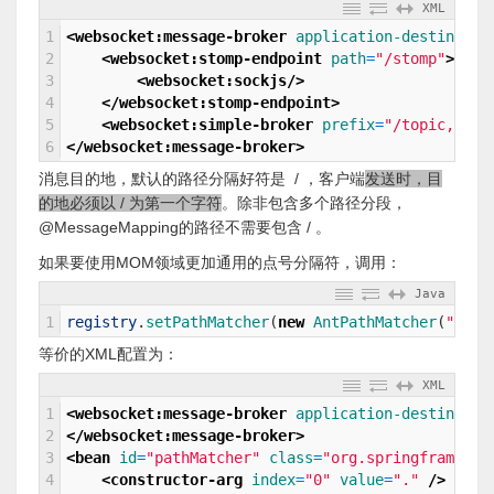
XML
1
<websocket:message-broker 
application-destinatio
2
<websocket:stomp-endpoint 
path
=
"/stomp"
>
3
<websocket:sockjs/>
4
</websocket:stomp-endpoint>
5
<websocket:simple-broker 
prefix
=
"/topic, /qu
6
</websocket:message-broker>
消息目的地，默认的路径分隔好符是 / ，客户端
发送时，目
的地必须以 / 为第一个字符
。除非包含多个路径分段，
@MessageMapping的路径不需要包含 / 。
如果要使用MOM领域更加通用的点号分隔符，调用：
Java
1
registry
.
setPathMatcher
(
new
AntPathMatcher
(
"."
)
)
等价的XML配置为：
XML
1
<websocket:message-broker 
application-destinatio
2
</websocket:message-broker>
3
<bean 
id
=
"pathMatcher"
class
=
"org.springframewor
4
<constructor-arg 
index
=
"0"
value
=
"."
 />