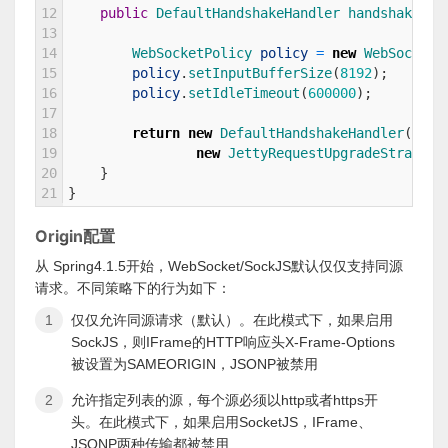
12
public
DefaultHandshakeHandler 
handshakeHan
13
14
WebSocketPolicy 
policy
=
new
WebSocketP
15
policy
.
setInputBufferSize
(
8192
)
;
16
policy
.
setIdleTimeout
(
600000
)
;
17
18
return
new
DefaultHandshakeHandler
(
19
new
JettyRequestUpgradeStrategy
20
}
21
}
Origin配置
从 Spring4.1.5开始，WebSocket/SockJS默认仅仅支持同源
请求。不同策略下的行为如下：
仅仅允许同源请求（默认）。在此模式下，如果启用
SockJS，则IFrame的HTTP响应头X-Frame-Options
被设置为SAMEORIGIN，JSONP被禁用
允许指定列表的源，每个源必须以http或者https开
头。在此模式下，如果启用SocketJS，IFrame、
JSONP两种传输都被禁用