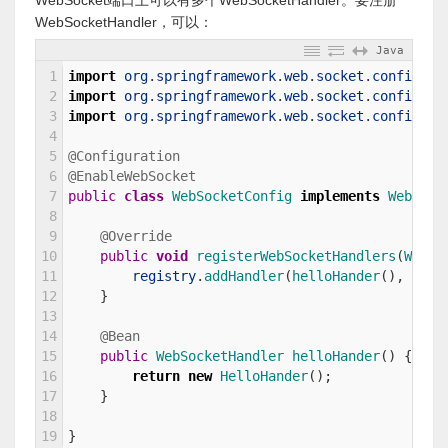
WebSocket端口上可以有多个WebSocketHandler。要注册
WebSocketHandler，可以：
Java
1
import
org
.
springframework
.
web
.
socket
.
config
.
an
2
import
org
.
springframework
.
web
.
socket
.
config
.
an
3
import
org
.
springframework
.
web
.
socket
.
config
.
an
4
5
@Configuration
6
@EnableWebSocket
7
public
class
WebSocketConfig
implements
WebSock
8
9
@Override
10
public
void
registerWebSocketHandlers
(
WebSo
11
registry
.
addHandler
(
helloHander
(
)
,
"/he
12
}
13
14
@Bean
15
public
WebSocketHandler 
helloHander
(
)
{
16
return
new
HelloHander
(
)
;
17
}
18
19
}