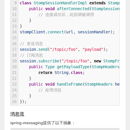
9
class
StompSessionHandlerImpl
extends
StompSess
10
public
void
afterConnected
(
StompSession 
ses
11
// 连接成功后，此回调被调用
12
}
13
}
14
stompClient
.
connect
(
url
,
sessionHandler
)
;
15
16
// 发送消息
17
session
.
send
(
"/topic/foo"
,
"payload"
)
;
18
// 订阅消息
19
session
.
subscribe
(
"/topic/foo"
,
new
StompFrameH
20
public
Type 
getPayloadType
(
StompHeaders 
hea
21
return
String
.
class
;
22
}
23
public
void
handleFrame
(
StompHeaders 
header
24
// 处理消息
25
}
26
}
)
;
消息流
spring-messaging提供了以下抽象：