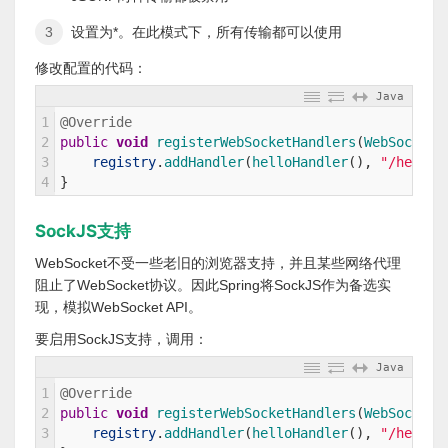
设置为*。在此模式下，所有传输都可以使用
修改配置的代码：
Java
1
@Override
2
public
void
registerWebSocketHandlers
(
WebSocketH
3
registry
.
addHandler
(
helloHandler
(
)
,
"/hello"
4
}
SockJS支持
WebSocket不受一些老旧的浏览器支持，并且某些网络代理
阻止了WebSocket协议。因此Spring将SockJS作为备选实
现，模拟WebSocket API。
要启用SockJS支持，调用：
Java
1
@Override
2
public
void
registerWebSocketHandlers
(
WebSocketH
3
registry
.
addHandler
(
helloHandler
(
)
,
"/hello"