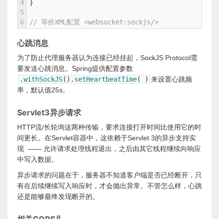
4
}
5
6
// 等价XML配置 <websocket:sockjs/> 
心跳消息
为了防止代理服务器认为连接已经挂起，SockJS Protocol需
要发送心跳消息。Spring提供配置参数
.
withSockJS
(
)
.
setHeartbeatTime
(
)
来设置心跳频
率，默认值25s。
Servlet3异步请求
HTTP流/长轮询这两种传输，要求连接打开时间比使用它的时
间更长。在Servlet容器中，这依赖于Servlet 3的异步支持实
现 —— 允许请求处理线程退出，之后由其它线程继续向响应
中写入数据。
异步请求的问题在于，服务器不知道客户端是否已经断开，只
有在后续继续写入响应时，才会抛出异常。不管怎么样，心跳
还是能够最终发现断开的。