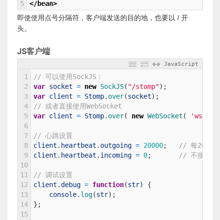
5
</bean>
即使使用点号分隔符，客户端发送的目的地，也要以 / 开
头。
JS客户端
JavaScript
1
// 可以使用SockJS：
2
var
socket
=
new
SockJS
(
"/stomp"
)
;
3
var
client
=
Stomp
.
over
(
socket
)
;
4
// 或者直接使用WebSocket
5
var
client
=
Stomp
.
over
(
new
WebSocket
(
'ws://1
6
7
// 心跳设置
8
client
.
heartbeat
.
outgoing
=
20000
;
// 每20
9
client
.
heartbeat
.
incoming
=
0
;
// 不接受
10
11
// 调试设置
12
client
.
debug
=
function
(
str
)
{
13
console
.
log
(
str
)
;
14
}
;
15