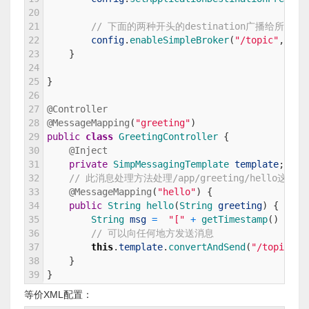
20
21
// 下面的两种开头的destination广播给所有
22
config
.
enableSimpleBroker
(
"/topic"
,
"/q
23
}
24
25
}
26
27
@Controller
28
@MessageMapping
(
"greeting"
)
29
public
class
GreetingController
{
30
@Inject
31
private
SimpMessagingTemplate 
template
;
//
32
// 此消息处理方法处理/app/greeting/hello这一目
33
@MessageMapping
(
"hello"
)
{
34
public
String 
hello
(
String 
greeting
)
{
35
String 
msg
=
"["
+
getTimestamp
(
)
+
":
36
// 可以向任何地方发送消息
37
this
.
template
.
convertAndSend
(
"/topic/gr
38
}
39
}
等价XML配置：