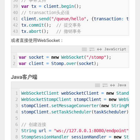
38
// 事务支持
39
var
tx
=
client
.
begin
(
)
;
40
// transaction头必须
41
client
.
send
(
"/queue/hello"
,
{
transaction
:
tx
.
id
42
tx
.
commit
(
)
;
// 提交事务
43
tx
.
abort
(
)
;
// 撤销事务
或者直接使用WebSocket：
JavaScript
1
var
socket
=
new
WebSocket
(
"/stomp"
)
;
2
var
client
=
Stomp
.
over
(
socket
)
;
Java客户端
Java
1
WebSocketClient 
webSocketClient
=
new
StandardW
2
WebSocketStompClient 
stompClient
=
new
WebSocke
3
stompClient
.
setMessageConverter
(
new
StringMessa
4
stompClient
.
setTaskScheduler
(
taskScheduler
)
;
/
5
6
// 创建连接
7
String 
url
=
"ws://127.0.0.1:8080/endpoint"
;
8
StompSessionHandler 
sessionHandler
=
new
StompS