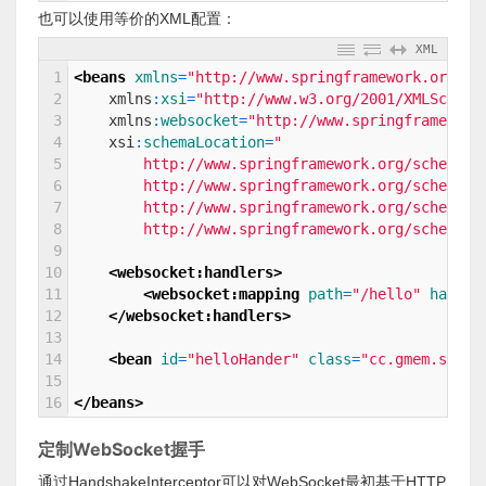
也可以使用等价的XML配置：
XML
1
<beans 
xmlns
=
"http://www.springframework.org/sc
2
xmlns
:
xsi
=
"http://www.w3.org/2001/XMLSchema
3
xmlns
:
websocket
=
"http://www.springframework
4
xsi
:
schemaLocation
=
"
5
        http://www.springframework.org/schema/b
6
        http://www.springframework.org/schema/b
7
        http://www.springframework.org/schema/w
8
        http://www.springframework.org/schema/w
9
10
<websocket:handlers>
11
<websocket:mapping 
path
=
"/hello"
handle
12
</websocket:handlers>
13
14
<bean 
id
=
"helloHander"
class
=
"cc.gmem.study
15
16
</beans>
定制WebSocket握手
通过HandshakeInterceptor可以对WebSocket最初基于HTTP