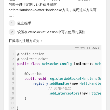
的握手进行定制，此拦截器暴露
beforeHandshake/afterHandshake方法，实现这些方法可
以：
阻止握手
设置在WebSocketSession中可以使用的属性
拦截器的注册方式为：
Java
1
@Configuration
2
@EnableWebSocket
3
public
class
WebSocketConfig
implements
WebSock
4
5
@Override
6
public
void
registerWebSocketHandlers
(
WebSo
7
registry
.
addHandler
(
new
HelloHandler
(
)
,
8
// 添加拦截器
9
.
addInterceptors
(
new
HttpSessio
10
}
11
12
}