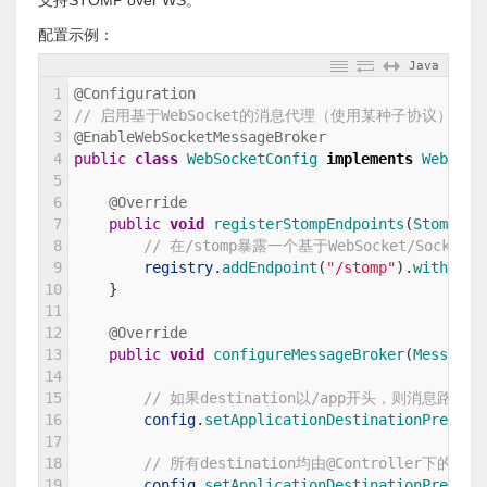
支持STOMP over WS。
配置示例：
Java
1
@Configuration
2
// 启用基于WebSocket的消息代理（使用某种子协议）
3
@EnableWebSocketMessageBroker
4
public
class
WebSocketConfig
implements
WebSock
5
6
@Override
7
public
void
registerStompEndpoints
(
StompEnd
8
// 在/stomp暴露一个基于WebSocket/SockJS的
9
registry
.
addEndpoint
(
"/stomp"
)
.
withSock
10
}
11
12
@Override
13
public
void
configureMessageBroker
(
MessageB
14
15
// 如果destination以/app开头，则消息路由给
16
config
.
setApplicationDestinationPrefixe
17
18
// 所有destination均由@Controller下的消息
19
config
.
setApplicationDestinationPrefixe