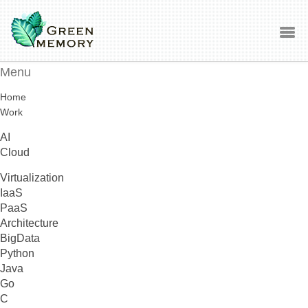
Menu
Home
Work
AI
Cloud
Virtualization
IaaS
PaaS
Architecture
BigData
Python
Java
Go
C