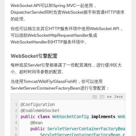
WebSocket API可以和Spring MVC一起使用，
DispatcherServlet同时负责WebSocket握手和普通HTTP请求
的处理。
你也可以独立在其它HTTP服务环境中使用WebSocket API，
可以借助WebSocketHttpRequestHandler集成
WebSocketHandler到HTTP服务环境中。
WebSocket引擎配置
每种底层Servlet引擎都暴露了一些配置属性，进行缓冲区大
小、超时时间等参数的配置。
当使用Tomcat/WildFly/GlassFish时，你可以使用
ServletServerContainerFactoryBean进行引擎配置：
Java
1
@Configuration
2
@EnableWebSocket
3
public
class
WebSocketConfig
implements
WebSock
4
@Bean
5
public
ServletServerContainerFactoryBean 
cr
6
ServletServerContainerFactoryBean 
conta