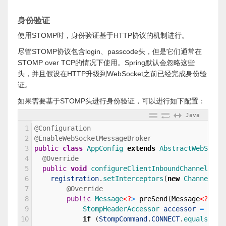
身份验证
使用STOMP时，身份验证基于HTTP协议的机制进行。
尽管STOMP协议包含login、passcode头，但是它们通常在
STOMP over TCP的情况下使用。Spring默认会忽略这些
头，并且假设在HTTP升级到WebSocket之前已经完成身份验
证。
如果需要基于STOMP头进行身份验证，可以进行如下配置：
Java
1
@Configuration
2
@EnableWebSocketMessageBroker
3
public
class
AppConfig
extends
AbstractWebSocke
4
@Override
5
public
void
configureClientInboundChannel
(
Cha
6
registration
.
setInterceptors
(
new
ChannelInt
7
@Override
8
public
Message
<?
>
preSend
(
Message
<?
>
me
9
StompHeaderAccessor 
accessor
=
Mes
10
if
(
StompCommand
.
CONNECT
.
equals
(
acc