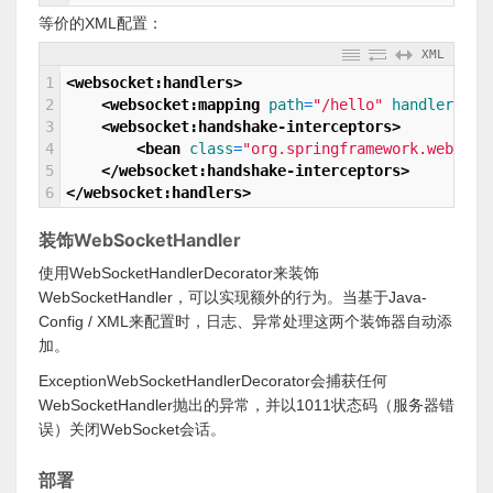
等价的XML配置：
XML
1
<websocket:handlers>
2
<websocket:mapping 
path
=
"/hello"
handler
=
"he
3
<websocket:handshake-interceptors>
4
<bean 
class
=
"org.springframework.web.soc
5
</websocket:handshake-interceptors>
6
</websocket:handlers>
装饰WebSocketHandler
使用WebSocketHandlerDecorator来装饰
WebSocketHandler，可以实现额外的行为。当基于Java-
Config / XML来配置时，日志、异常处理这两个装饰器自动添
加。
ExceptionWebSocketHandlerDecorator会捕获任何
WebSocketHandler抛出的异常，并以1011状态码（服务器错
误）关闭WebSocket会话。
部署