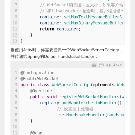
7
// WebSocket消息缓冲区大小，如果客户端发
8
// 和libwebsockets配合时，客户端报错error 
9
container
.
setMaxTextMessageBufferSize
(
8
10
container
.
setMaxBinaryMessageBufferSize
11
return
container
;
12
}
13
}
当使用Jetty时，你需要提供一个WebSocketServerFactory，
并传递给Spring的DefaultHandshakeHandler：
Java
1
@Configuration
2
@EnableWebSocket
3
public
class
WebSocketConfig
implements
WebSock
4
@Override
5
public
void
registerWebSocketHandlers
(
WebSo
6
registry
.
addHandler
(
helloHandler
(
)
,
"/he
7
// 设置握手处理器
8
.
setHandshakeHandler
(
handshakeHa
9
}
10
11
@Bean