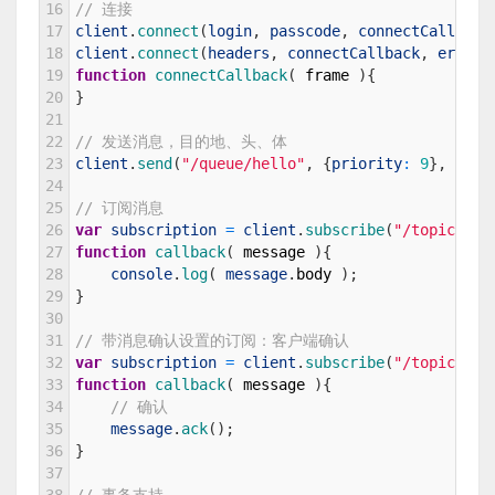
16
// 连接
17
client
.
connect
(
login
,
passcode
,
connectCallback
18
client
.
connect
(
headers
,
connectCallback
,
errorC
19
function
connectCallback
(
frame
)
{
20
}
21
22
// 发送消息，目的地、头、体
23
client
.
send
(
"/queue/hello"
,
{
priority
:
9
}
,
"Hel
24
25
// 订阅消息
26
var
subscription
=
client
.
subscribe
(
"/topic/hel
27
function
callback
(
message
)
{
28
console
.
log
(
message
.
body
)
;
29
}
30
31
// 带消息确认设置的订阅：客户端确认
32
var
subscription
=
client
.
subscribe
(
"/topic/hel
33
function
callback
(
message
)
{
34
// 确认
35
message
.
ack
(
)
;
36
}
37