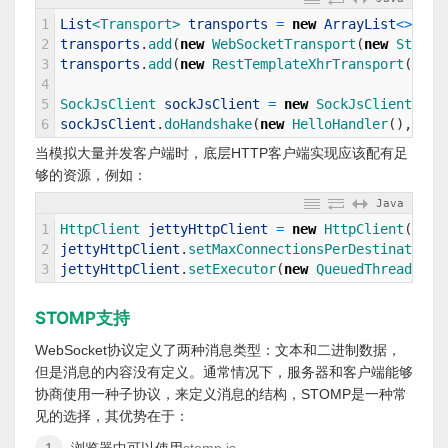
1
List
<Transport>
transports
=
new
ArrayList
<>
(
2
)
;
2
transports
.
add
(
new
WebSocketTransport
(
new
Standa
3
transports
.
add
(
new
RestTemplateXhrTransport
(
)
)
;
4
5
SockJsClient 
sockJsClient
=
new
SockJsClient
(
tra
6
sockJsClient
.
doHandshake
(
new
HelloHandler
(
)
,
"ws
当模拟大量并发客户端时，底层HTTP客户端实现应该配有足
够的资源，例如：
Java
1
HttpClient 
jettyHttpClient
=
new
HttpClient
(
)
;
2
jettyHttpClient
.
setMaxConnectionsPerDestination
(
3
jettyHttpClient
.
setExecutor
(
new
QueuedThreadPool
STOMP支持
WebSocket协议定义了两种消息类型：文本和二进制数据，
但是消息的内容没有定义。通常情况下，服务器和客户端能够
协商使用一种子协议，来定义消息的结构，STOMP是一种常
见的选择，其优势在于：