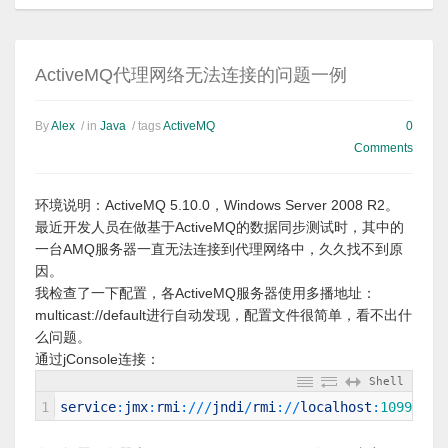
ActiveMQ代理网络无法连接的问题一例
By
Alex
/ in
Java
/ tags
ActiveMQ
0
Comments
环境说明：ActiveMQ 5.10.0，Windows Server 2008 R2。
最近开发人员在做基于ActiveMQ的数据同步测试时，其中的
一台AMQ服务器一直无法连接到代理网络中，久久找不到原
因。
我检查了一下配置，各ActiveMQ服务器使用多播地址：
multicast://default进行自动发现，配置文件很简单，看不出什
么问题。
通过jConsole连接：
Shell
1
service
:
jmx
:
rmi
:
/
/
/
jndi
/
rmi
:
/
/
localhost
:
1099
/
jmx