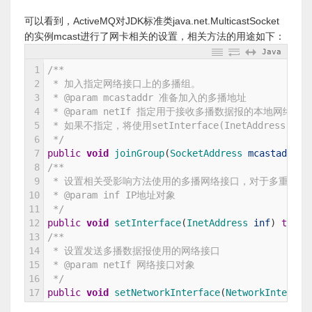
可以看到，ActiveMQ对JDK标准类java.net.MulticastSocket
的实例mcast进行了网卡相关的设置，相关方法的用途如下：
Java
1
/**
2
 * 加入指定网络接口上的多播组。
3
 * @param mcastaddr 准备加入的多播地址
4
 * @param netIf 指定用于接收多播数据报的本地网络接
5
 * 如果不指定，将使用setInterface(InetAddress)、set
6
 */
7
public
void
joinGroup
(
SocketAddress 
mcastaddr
,
8
/**
9
 * 设置相关受影响方法使用的多播网络接口，对于多重网络
10
 * @param inf IP地址对象
11
 */
12
public
void
setInterface
(
InetAddress 
inf
)
throw
13
/**
14
 * 设置发送多播数据报使用的网络接口
15
 * @param netIf 网络接口对象
16
 */
17
public
void
setNetworkInterface
(
NetworkInterfac