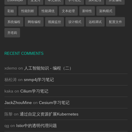
ZooKeeper
亚龙湾
单元测试
学习笔记
实时处理
并发编程
彩姐
性能剖析
性能调优
文本处理
新特性
架构模式
系统编程
网络编程
视频监控
设计模式
远程调试
配置文件
齐塔莉
RECENT COMMENTS
xdemo on
人工智能知识 - 编程（二）
杨松涛 on
snmp4j学习笔记
kaka on
Cilium学习笔记
JackZhouMine
on
Cesium学习笔记
陈黎 on
通过自定义资源扩展Kubernetes
qg on
Istio中的透明代理问题