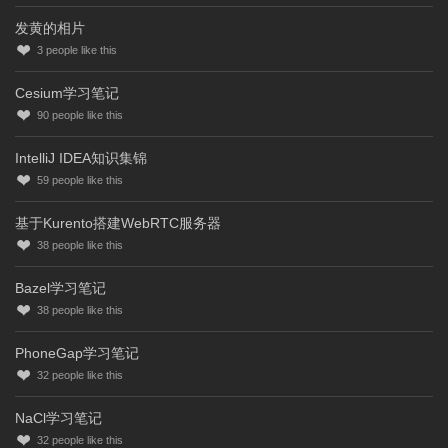
发黄的相片
3
people like this
Cesium学习笔记
90
people like this
IntelliJ IDEA知识集锦
59
people like this
基于Kurento搭建WebRTC服务器
38
people like this
Bazel学习笔记
38
people like this
PhoneGap学习笔记
32
people like this
NaCl学习笔记
32
people like this