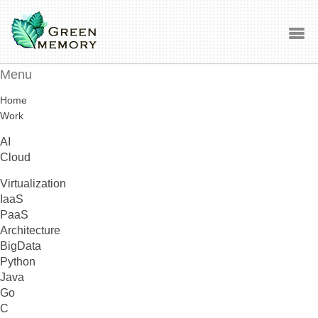
Menu
Home
Work
AI
Cloud
Virtualization
IaaS
PaaS
Architecture
BigData
Python
Java
Go
C