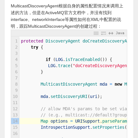
MulticastDiscoveryAgent根据自身的属性配置情况来调用上
述的方法，但是在ActiveMQ官方文档中，并没有找到
interface、networkInterface等属性如何在XML中配置的说
明，跟踪MulticastDiscoveryAgent的创建过程：
Java
1
protected
DiscoveryAgent 
doCreateDiscoveryAgent
2
try
{
3
4
if
(
LOG
.
isTraceEnabled
(
)
)
{
5
LOG
.
trace
(
"doCreateDiscoveryAgent: u
6
}
7
8
MulticastDiscoveryAgent 
mda
=
new
Multi
9
10
mda
.
setDiscoveryURI
(
uri
)
;
11
12
// allow MDA's params to be set via que
13
// (e.g., multicast://default?group=foo
14
Map 
options
=
URISupport
.
parseParameter
15
IntrospectionSupport
.
setProperties
(
mda
,
16