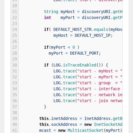
20
21
String 
myHost
=
discoveryURI
.
getHost
(
22
int
myPort
=
discoveryURI
.
getPort
(
23
24
if
(
DEFAULT_HOST_STR
.
equals
(
myHost
)
)
25
myHost
=
DEFAULT_HOST_IP
;
26
27
if
(
myPort
<
0
)
28
myPort
=
DEFAULT_PORT
;
29
30
if
(
LOG
.
isTraceEnabled
(
)
)
{
31
LOG
.
trace
(
"start - myHost = "
+
m
32
LOG
.
trace
(
"start - myPort = "
+
m
33
LOG
.
trace
(
"start - group  = "
+
g
34
LOG
.
trace
(
"start - interface  = "
35
LOG
.
trace
(
"start - network interf
36
LOG
.
trace
(
"start - join network i
37
}
38
39
this
.
inetAddress
=
InetAddress
.
getByNam
40
this
.
sockAddress
=
new
InetSocketAddres
41
mcast
=
new
MulticastSocket
(
myPort
)
;