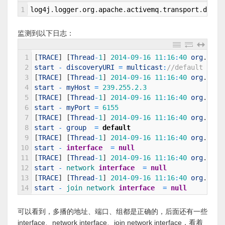
1
log4j
.
logger
.
org
.
apache
.
activemq
.
transport
.
disco
监测到以下日志：
1
[
TRACE
]
[
Thread
-
1
]
2014
-
09
-
16
11
:
16
:
40
org
.
apac
2
start
-
discoveryURI
=
multicast
:
//default
3
[
TRACE
]
[
Thread
-
1
]
2014
-
09
-
16
11
:
16
:
40
org
.
apac
4
start
-
myHost
=
239.255.2.3
5
[
TRACE
]
[
Thread
-
1
]
2014
-
09
-
16
11
:
16
:
40
org
.
apac
6
start
-
myPort
=
6155
7
[
TRACE
]
[
Thread
-
1
]
2014
-
09
-
16
11
:
16
:
40
org
.
apac
8
start
-
group
=
default
9
[
TRACE
]
[
Thread
-
1
]
2014
-
09
-
16
11
:
16
:
40
org
.
apac
10
start
-
interface
=
null
11
[
TRACE
]
[
Thread
-
1
]
2014
-
09
-
16
11
:
16
:
40
org
.
apac
12
start
-
network 
interface
=
null
13
[
TRACE
]
[
Thread
-
1
]
2014
-
09
-
16
11
:
16
:
40
org
.
apac
14
start
-
join 
network 
interface
=
null
可以看到，多播的地址、端口、组都是正确的，后面还有一些
interface、network interface、join network interface，看着