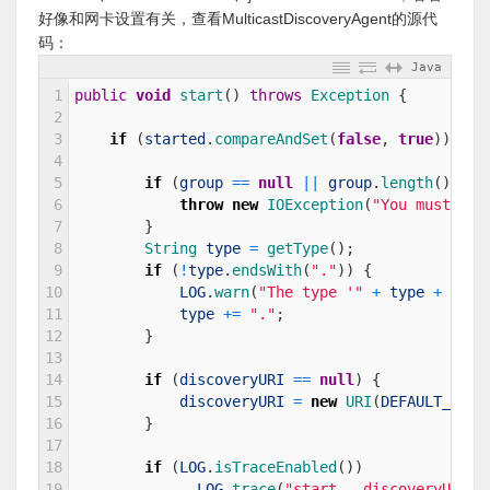
好像和网卡设置有关，查看MulticastDiscoveryAgent的源代
码：
Java
1
public
void
start
(
)
throws
Exception
{
2
3
if
(
started
.
compareAndSet
(
false
,
true
)
)
{
4
5
if
(
group
==
null
||
group
.
length
(
)
==
6
throw
new
IOException
(
"You must spe
7
}
8
String 
type
=
getType
(
)
;
9
if
(
!
type
.
endsWith
(
"."
)
)
{
10
LOG
.
warn
(
"The type '"
+
type
+
"' s
11
type
+=
"."
;
12
}
13
14
if
(
discoveryURI
==
null
)
{
15
discoveryURI
=
new
URI
(
DEFAULT_DISC
16
}
17
18
if
(
LOG
.
isTraceEnabled
(
)
)
19
LOG
.
trace
(
"start - discoveryURI =