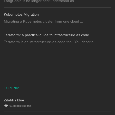
LangChain is no longer best understood as ...
Kubernetes Migration
Migrating a Kubernetes cluster from one cloud ...
Terraform: a practical guide to infrastructure as code
Terraform is an infrastructure-as-code tool. You describ ...
TOPLINKS
Zitahli's blue
91
people like this