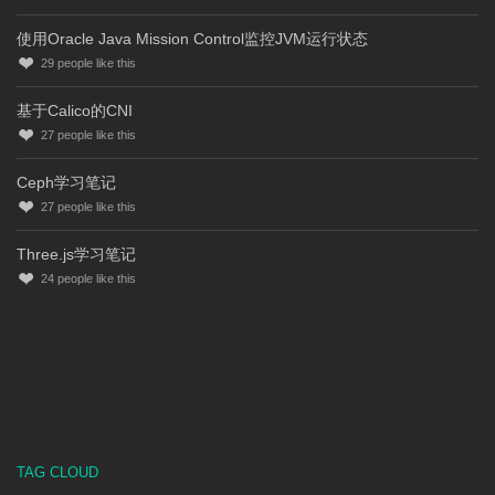
使用Oracle Java Mission Control监控JVM运行状态
29
people like this
基于Calico的CNI
27
people like this
Ceph学习笔记
27
people like this
Three.js学习笔记
24
people like this
TAG CLOUD