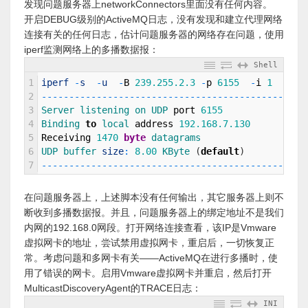
发现问题服务器上networkConnectors里面没有任何内容。
开启DEBUG级别的ActiveMQ日志，没有发现和建立代理网络
连接有关的任何日志，估计问题服务器的网络存在问题，使用
iperf监测网络上的多播数据报：
Shell
1
iperf
-
s
-
u
-
B
239.255.2.3
-
p
6155
-
i
1
2
--
--
--
--
--
--
--
--
--
--
--
--
--
--
--
--
--
--
--
--
--
--
--
--
3
Server 
listening 
on 
UDP 
port
6155
4
Binding 
to
local 
address
192.168.7.130
5
Receiving
1470
byte
datagrams
6
UDP 
buffer 
size
:
8.00
KByte
(
default
)
7
--
--
--
--
--
--
--
--
--
--
--
--
--
--
--
--
--
--
--
--
--
--
--
--
在问题服务器上，上述脚本没有任何输出，其它服务器上则不
断收到多播数据报。并且，问题服务器上的绑定地址不是我们
内网的192.168.0网段。打开网络连接查看，该IP是Vmware
虚拟网卡的地址，尝试禁用虚拟网卡，重启后，一切恢复正
常。考虑问题和多网卡有关——ActiveMQ在进行多播时，使
用了错误的网卡。启用Vmware虚拟网卡并重启，然后打开
MulticastDiscoveryAgent的TRACE日志：
INI