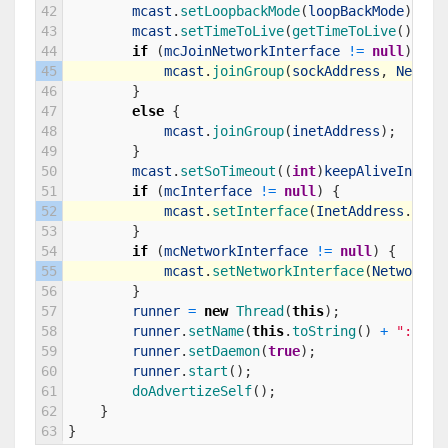
42
mcast
.
setLoopbackMode
(
loopBackMode
)
;
43
mcast
.
setTimeToLive
(
getTimeToLive
(
)
)
;
44
if
(
mcJoinNetworkInterface
!=
null
)
{
45
mcast
.
joinGroup
(
sockAddress
,
Networ
46
}
47
else
{
48
mcast
.
joinGroup
(
inetAddress
)
;
49
}
50
mcast
.
setSoTimeout
(
(
int
)
keepAliveInterv
51
if
(
mcInterface
!=
null
)
{
52
mcast
.
setInterface
(
InetAddress
.
getB
53
}
54
if
(
mcNetworkInterface
!=
null
)
{
55
mcast
.
setNetworkInterface
(
NetworkIn
56
}
57
runner
=
new
Thread
(
this
)
;
58
runner
.
setName
(
this
.
toString
(
)
+
":"
+
59
runner
.
setDaemon
(
true
)
;
60
runner
.
start
(
)
;
61
doAdvertizeSelf
(
)
;
62
}
63
}