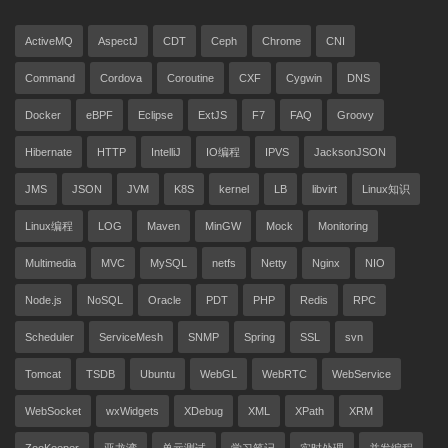
ActiveMQ
AspectJ
CDT
Ceph
Chrome
CNI
Command
Cordova
Coroutine
CXF
Cygwin
DNS
Docker
eBPF
Eclipse
ExtJS
F7
FAQ
Groovy
Hibernate
HTTP
IntelliJ
IO编程
IPVS
JacksonJSON
JMS
JSON
JVM
K8S
kernel
LB
libvirt
Linux知识
Linux编程
LOG
Maven
MinGW
Mock
Monitoring
Multimedia
MVC
MySQL
netfs
Netty
Nginx
NIO
Node.js
NoSQL
Oracle
PDT
PHP
Redis
RPC
Scheduler
ServiceMesh
SNMP
Spring
SSL
svn
Tomcat
TSDB
Ubuntu
WebGL
WebRTC
WebService
WebSocket
wxWidgets
XDebug
XML
XPath
XRM