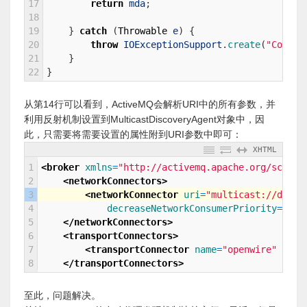
17
return
mda
;
18
19
}
catch
(
Throwable
e
)
{
20
throw
IOExceptionSupport
.
create
(
"Could 
21
}
22
}
从第14行可以看到，ActiveMQ会解析URI中的所有参数，并
利用反射机制设置到MulticastDiscoveryAgent对象中，因
此，只需要将需要设置的属性附到URI参数中即可：
XHTML
1
<broker 
xmlns
=
"http://activemq.apache.org/schema
2
<networkConnectors>
3
<networkConnector 
uri
=
"multicast://defau
4
decreaseNetworkConsumerPriority
=
"tru
5
</networkConnectors>
6
<transportConnectors>
7
<transportConnector 
name
=
"openwire"
uri
=
8
</transportConnectors>
至此，问题解决。