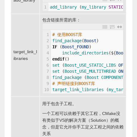
add_library
1
add_library
(
my_library 
STATIC
|
SHAR
包含链接所需的库：
1
# 使用BOOST库
2
find_package
(
Boost
)
3
IF
(
Boost_FOUND
)
target_link_l
4
include_directories
(
$
{
Boost_IN
ibraries
5
endif
(
)
6
set
(
Boost_USE_STATIC_LIBS 
OFF
)
# 
7
set
(
Boost_USE_MULTITHREAD 
ON
)
# 
8
find_package
(
Boost 
COMPONENTS 
REQ
9
# 声明链接到BOOST库
10
target_link_libraries
(
my_target
$
用于包含子工程。
一个工程可以依赖于其它工程，CMake没
有类似于VS的解决方案（Solution）的概
念，但是它允许你手工定义工程之间的依赖
关系