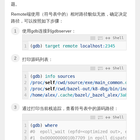
题。
Remote端使用（符号表中的）相对路径貌似无效，确定决定
路径，可以按照如下步骤：
使用gdb连接到gdbserver：
Shell
1
(
gdb
)
target 
remote 
localhost
:
2345
打印源码列表：
Shell
1
(
gdb
)
info 
sources
2
/
proc
/
self
/
cwd
/
source
/
exe
/
main_common
.cc
.
.
.
3
/
proc
/
self
/
cwd
/
bazel
-
out
/
k8
-
dbg
/
bin
/
include
/
4
/
home
/
alex
/
.cache
/
bazel
/
_bazel_alex
/
3a80e9c3
通过打印当前栈追踪，查看符号表中的源码路径：
Shell
1
(
gdb
)
where
2
#0  epoll_wait (epfd=<optimized out>, events
3
#1  0x00000000010b7709 in epoll_dispatch (ba