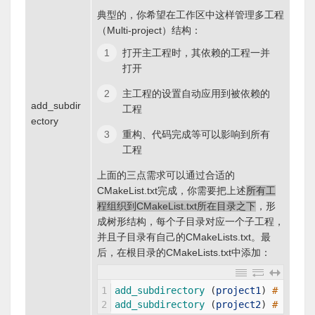
典型的，你希望在工作区中这样管理多工程
（Multi-project）结构：
打开主工程时，其依赖的工程一并
打开
主工程的设置自动应用到被依赖的
add_subdir
工程
ectory
重构、代码完成等可以影响到所有
工程
上面的三点需求可以通过合适的
CMakeList.txt完成，你需要把上述
所有工
程组织到CMakeList.txt所在目录之下
，形
成树形结构，每个子目录对应一个子工程，
并且子目录有自己的CMakeLists.txt。最
后，在根目录的CMakeLists.txt中添加：
1
add_subdirectory
(
project1
)
# 把pr
2
add_subdirectory
(
project2
)
# 把pr