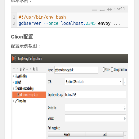
脚本示例：
Shell
1
#!/usr/bin/env bash
2
gdbserver
--
once 
localhost
:
2345
envoy
.
.
.
Clion配置
配置示例截图：