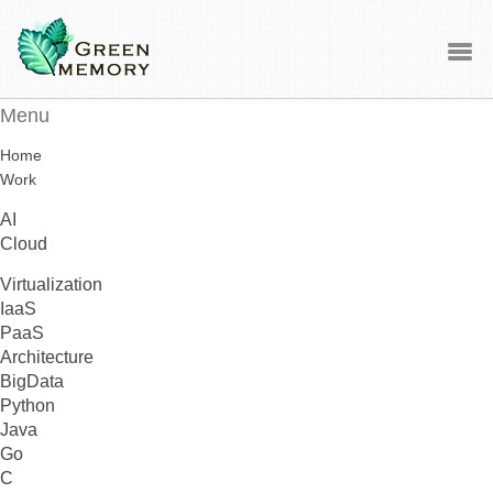
Menu
Home
Work
AI
Cloud
Virtualization
IaaS
PaaS
Architecture
BigData
Python
Java
Go
C