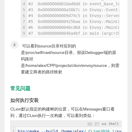
4
#2  0x00000000010ad8dd in event_base_loop (b
5
#3  0x0000000000a5067c in Envoy::Event::Disp
6
#4  0x00000000009d74c5 in Envoy::Server::Ins
7
#5  0x0000000000425baa in Envoy::MainCommonB
8
#6  0x000000000040cd68 in Envoy::MainCommon:
9
#7  0x000000000040a4bf in main (argc=19, arg
可以看到source目录对应到的
是/proc/self/cwd/source目录。假设Debugger端的源
码路径
是/home/alex/CPP/projects/clion/envoy/source，则需
要建立两者的路径映射
常见问题
如何执行安装
CLion默认指定的构建树的位置，可以在Messages窗口看
到，通过CLion执行一次构建，可以看到类似：
Shell
1
bin
/
cmake
--
build
/
home
/
alex
/
.CLion2016
.
1
/
system