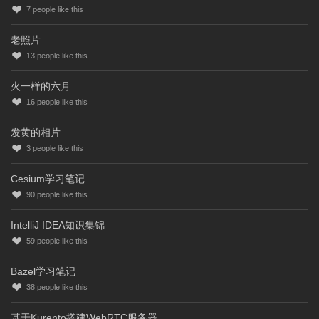
7
people like this
老照片
13
people like this
火一样的六月
16
people like this
发黄的相片
3
people like this
Cesium学习笔记
90
people like this
IntelliJ IDEA知识集锦
59
people like this
Bazel学习笔记
38
people like this
基于Kurento搭建WebRTC服务器