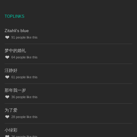
TOPLINKS
Zitahli's blue
91
people like this
梦中的婚礼
64
people like this
汪静好
61
people like this
那年我一岁
36
people like this
为了爱
28
people like this
小绿彩
26
people like this