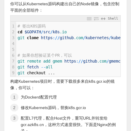
你可以从Kubernetes源码构建出自己的Node镜像，包含控制
平面的全部组件：
Shell
1
# 签出K8S源码
2
cd
$GOPATH
/
src
/
k8s
.io
3
git 
clone
https
:
/
/
github
.com
/
kubernetes
/
kubernet
4
5
6
# 如果你想验证某个PR，可以
7
git 
remote 
add 
gmem 
https
:
/
/
github
.com
/
gmemcc
/
ku
8
git 
fetch
--
all
9
git 
checkout
.
.
.
构建Kubernetes项目时，需要下载很多来自k8s.gcr.io的镜
像，你可以：
为Dockerd配置代理
修改Kubernets源码，替换k8s.gcr.io
配置L7代理，配合Host文件，重写URL并转发给
gcr.azk8s.cn，这种方式速度很快。下面是Nginx的例