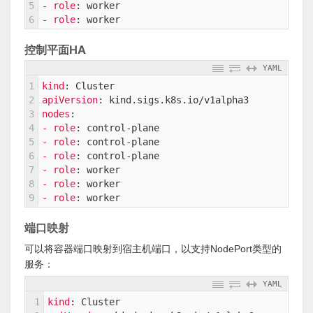
5
- role
: worker
6
- role
: worker
控制平面HA
YAML
1
kind
: Cluster
2
apiVersion
: kind.sigs.k8s.io/v1alpha3
3
nodes
:
4
- role
: control-plane
5
- role
: control-plane
6
- role
: control-plane
7
- role
: worker
8
- role
: worker
9
- role
: worker
端口映射
可以将容器端口映射到宿主机端口，以支持NodePort类型的
服务：
YAML
1
kind
: Cluster