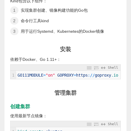
Kind包含以下组件：
实现集群创建、镜像构建功能的Go包
命令行工具kind
用于运行Systemd、Kubernetes的Docker镜像
安装
依赖于Docker、Go 1.11+：
Shell
1
GO111MODULE
=
"on"
GOPROXY
=
https
:
/
/
goproxy
.io
go 
g
管理集群
创建集群
使用最新节点镜像：
Shell