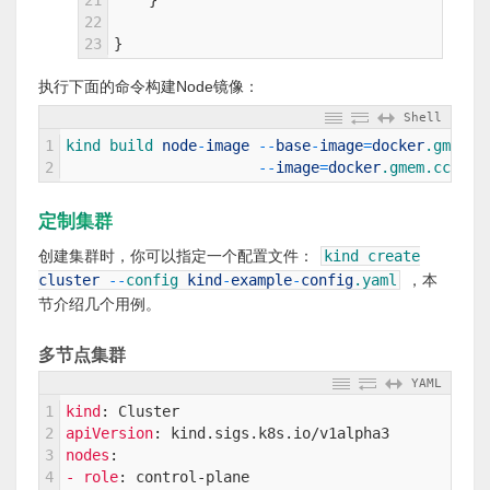
21
}
22
23
}
执行下面的命令构建Node镜像：
Shell
1
kind 
build 
node
-
image
--
base
-
image
=
docker
.gmem
.c
2
--
image
=
docker
.gmem
.cc
/
kin
定制集群
创建集群时，你可以指定一个配置文件：
kind
create
cluster
--
config
kind
-
example
-
config
.yaml
，本
节介绍几个用例。
多节点集群
YAML
1
kind
: Cluster
2
apiVersion
: kind.sigs.k8s.io/v1alpha3
3
nodes
:
4
- role
: control-plane