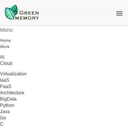
Menu
Home
Work
AI
Cloud
Virtualization
IaaS
PaaS
Architecture
BigData
Python
Java
Go
C