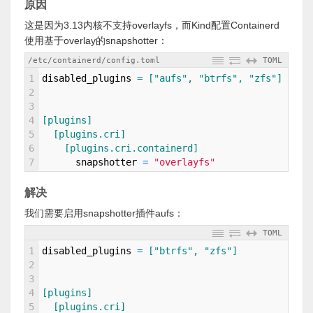
原因
这是因为3.13内核不支持overlayfs，而Kind配置Containerd
使用基于overlay的snapshotter：
/etc/containerd/config.toml
TOML
1
disabled_plugins
=
["aufs", "btrfs", "zfs"]
2
3
4
[plugins]
5
[plugins.cri]
6
[plugins.cri.containerd]
7
snapshotter
=
"overlayfs"
解决
我们需要启用snapshotter插件aufs：
TOML
1
disabled_plugins
=
["btrfs", "zfs"]
2
3
4
[plugins]
5
[plugins.cri]