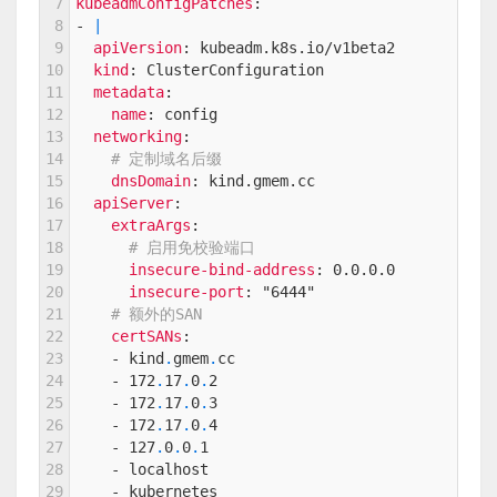
7
kubeadmConfigPatches
:
8
-
|
9
apiVersion
: kubeadm.k8s.io/v1beta2
10
kind
: ClusterConfiguration
11
metadata
:
12
name
: config
13
networking
:
14
# 定制域名后缀
15
dnsDomain
: kind.gmem.cc
16
apiServer
:
17
extraArgs
:
18
# 启用免校验端口
19
insecure-bind-address
: 0.0.0.0
20
insecure-port
: "6444"
21
# 额外的SAN
22
certSANs
:
23
-
kind
.
gmem
.
cc
24
-
172
.
17
.
0
.
2
25
-
172
.
17
.
0
.
3
26
-
172
.
17
.
0
.
4
27
-
127
.
0
.
0
.
1
28
-
localhost
29
-
kubernetes