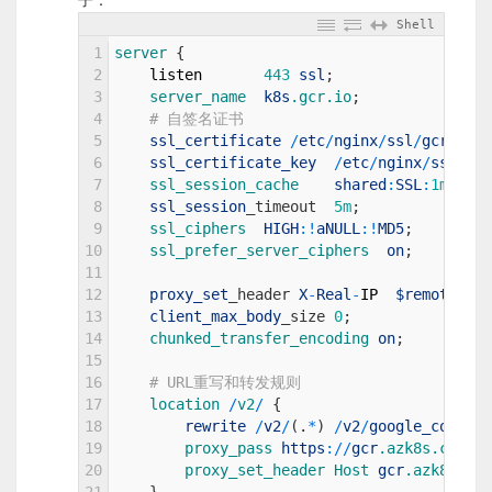
子：
Shell
1
server
{
2
listen
443
ssl
;
3
server_name  
k8s
.gcr
.io
;
4
# 自签名证书
5
ssl_certificate
/
etc
/
nginx
/
ssl
/
gcr
/
full
6
ssl_certificate_key
/
etc
/
nginx
/
ssl
/
gcr
7
ssl_session_cache    
shared
:
SSL
:
1m
;
8
ssl_session
_
timeout
5m
;
9
ssl_ciphers  
HIGH
:
!
aNULL
:
!
MD5
;
10
ssl_prefer_server_ciphers  
on
;
11
12
proxy_set
_
header
X
-
Real
-
IP
$remote_add
13
client_max_body
_
size
0
;
14
chunked_transfer_encoding 
on
;
15
16
# URL重写和转发规则
17
location
/
v2
/
{
18
rewrite
/
v2
/
(
.
*
)
/
v2
/
google_contain
19
proxy_pass 
https
:
/
/
gcr
.azk8s
.cn
;
20
proxy_set_header 
Host 
gcr
.azk8s
.cn
;