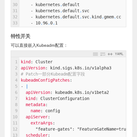
30
-
kubernetes
.
default
31
-
kubernetes
.
default
.
svc
32
-
kubernetes
.
default
.
svc
.
kind
.
gmem
.
cc
33
-
10
.
96
.
0
.
1
特性开关
可以直接嵌入Kubeadm配置：
YAML
1
kind
: Cluster
2
apiVersion
: kind.sigs.k8s.io/v1alpha3
3
# Patch一部分Kubeadm配置字段
4
kubeadmConfigPatches
:
5
-
|
6
apiVersion
: kubeadm.k8s.io/v1beta2
7
kind
: ClusterConfiguration
8
metadata
:
9
name
: config
10
apiServer
:
11
extraArgs
:
12
"feature-gates"
: "FeatureGateName=true"
13
scheduler
: