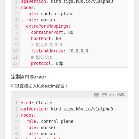
2
apiVersion
: kind.sigs.k8s.io/v1alpha3
3
nodes
:
4
- role
: control-plane
5
- role
: worker
6
extraPortMappings
:
7
- containerPort
: 80
8
hostPort
: 80
9
# 默认0.0.0.0
10
listenAddress
: "0.0.0.0"
11
# 默认tcp
12
protocol
: udp 
定制API Server
可以直接嵌入Kubeadm配置：
YAML
1
kind
: Cluster
2
apiVersion
: kind.sigs.k8s.io/v1alpha3
3
nodes
:
4
- role
: control-plane
5
- role
: worker
6
- role
: worker