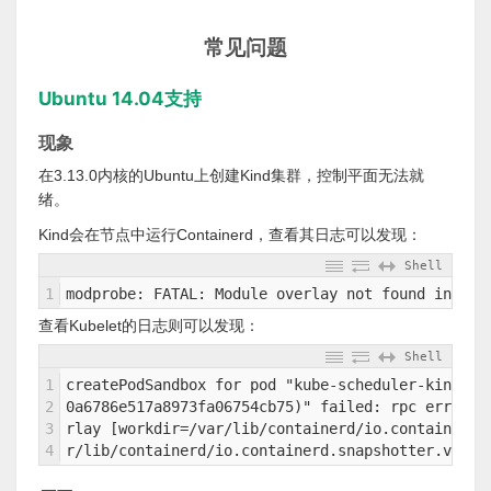
常见问题
Ubuntu 14.04支持
现象
在3.13.0内核的Ubuntu上创建Kind集群，控制平面无法就
绪。
Kind会在节点中运行Containerd，查看其日志可以发现：
Shell
1
modprobe: FATAL: Module overlay not found in dir
查看Kubelet的日志则可以发现：
Shell
1
createPodSandbox for pod "kube-scheduler-kind-co
2
0a6786e517a8973fa06754cb75)" failed: rpc error: 
3
rlay [workdir=/var/lib/containerd/io.containerd.
4
r/lib/containerd/io.containerd.snapshotter.v1.ov