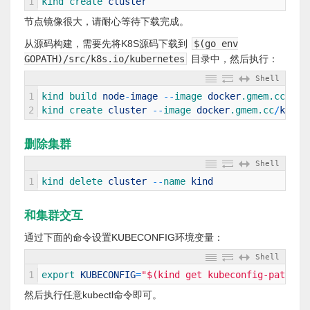
1
kind 
create 
cluster
节点镜像很大，请耐心等待下载完成。
从源码构建，需要先将K8S源码下载到
$(go env
GOPATH)/src/k8s.io/kubernetes
目录中，然后执行：
Shell
1
kind 
build 
node
-
image
--
image 
docker
.gmem
.cc
/
kin
2
kind 
create 
cluster
--
image 
docker
.gmem
.cc
/
kinde
删除集群
Shell
1
kind 
delete 
cluster
--
name 
kind
和集群交互
通过下面的命令设置KUBECONFIG环境变量：
Shell
1
export 
KUBECONFIG
=
"$(kind get kubeconfig-path)"
然后执行任意kubectl命令即可。