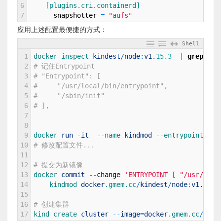
6
[plugins.cri.containerd]
7
snapshotter
=
"aufs"
应用上述配置最便捷的方式：
Shell
1
docker 
inspect 
kindest
/
node
:
v1
.
15.3
|
grep
Ent
2
# 记住Entrypoint
3
# "Entrypoint": [
4
#     "/usr/local/bin/entrypoint",
5
#     "/sbin/init"
6
# ],
7
8
9
docker 
run
-
it
--
name 
kindmod
--
entrypoint 
bas
10
# 修改配置文件...
11
12
# 提交为新镜像
13
docker 
commit
--
change
'ENTRYPOINT [ "/usr/loca
14
kindmod 
docker
.gmem
.cc
/
kindest
/
node
:
v1
.
15.3
15
16
# 创建集群
17
kind 
create 
cluster
--
image
=
docker
.gmem
.cc
/
kind