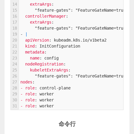
14
extraArgs
:
15
"feature-gates"
: "FeatureGateName=true"
16
controllerManager
:
17
extraArgs
:
18
"feature-gates"
: "FeatureGateName=true"
19
-
|
20
apiVersion
: kubeadm.k8s.io/v1beta2
21
kind
: InitConfiguration
22
metadata
:
23
name
: config
24
nodeRegistration
:
25
kubeletExtraArgs
:
26
"feature-gates"
: "FeatureGateName=true"
27
nodes
:
28
- role
: control-plane
29
- role
: worker
30
- role
: worker
31
- role
: worker
命令行