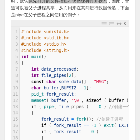
时，默认
原先打开的文件描述符仍然保持打开状态
，因此，管
道可以被父子进程共享，从而用来在其间进行数据传递，下面
是pipe在父子进程之间使用的例子：
C
1
#include <unistd.h>
2
#include <stdlib.h>
3
#include <stdio.h>
4
#include <string.h>
5
int
main
(
)
6
{
7
int
data_processed
;
8
int
file_pipes
[
2
]
;
9
const
char
some_data
[
]
=
"MSG"
;
10
char
buffer
[
BUFSIZ
+
1
]
;
11
pid_t 
fork_result
;
12
memset
(
buffer
,
'\0'
,
sizeof
(
buffer
)
)
;
13
if
(
pipe
(
file
_
pipes
)
==
0
)
//创建一个共
14
{
15
fork_result
=
fork
(
)
;
//创建子进程
16
if
(
fork_result
==
-
1
)
exit
(
EXIT
_
FAI
17
if
(
fork_result
==
0
)
18
{