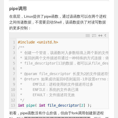
pipe调用
在底层，Linux提供了pipe函数，通过该函数可以在两个进程
之间传递数据，不需要启动Shell，该函数提供了对读写数据
的更多控制：
C
1
#include <unistd.h>
2
/**
3
 * 创建一个管道，该函数对入参数组填上两个新的文件描述
4
 * 返回的两个文件描述符通过一种特殊的方式连接：依据FI
5
 * file_descriptor[1]的数据，都可以从file_descri
6
 *
7
 * @param file_descriptor 长度为2的文件描述符数组
8
 * @return 如果成功返回0否则返回-1并设置errno：
9
 *     EMFILE：进程使用的文件描述符过多
10
 *     ENFILE：系统的文件表已满
11
 *     EFAULT：文件描述符无效
12
 */
13
int
pipe
(
int
file_descriptor
[
2
]
)
;
初看，pipe函数没有什么价值，但由于fork调用创建新进程