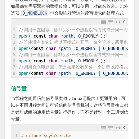
如果确实需要双向的数据传输，可以使用一对命名管道。此外
选项
O_NONBLOCK
也会影响对管道的读写请求的处理方式：
C
1
//调用一直阻塞，除非另外一个进程以写方式打开同一命名管
2
open
(
const
char
*
path
,
O
_
RDONLY
)
;
3
//即使没有其它进程以写模式打开同一命名管道，调用也会成
4
open
(
const
char
*
path
,
O_RDONLY
|
O_NONBLOCK
)
;
5
//调用一直阻塞，除非另外一个进程以读方式打开同一命名管
6
open
(
const
char
*
path
,
O
_
WRONLY
)
;
7
//调用会立即返回，但是如果没有另外一个进程以读模式打开命
8
open
(
const
char
*
path
,
O_WRONLY
|
O_NONBLOCK
)
;
信号量
与线程之间通信的信号量类似，Linux还提供了更通用的，可
以在不同进程之间进行通信的信号量机制，这些信号量接口都
是针对成组的通用信号量进行操作，而不是针对一个二进制信
号量。
C
1
#include <sys/sem.h>