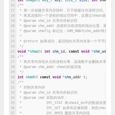
15
int
shmget
(
key_t 
key
,
size_t 
size
,
int
shmflg
16
/**
17
 * 第一次创建共享内存段时，它不能被任何进程访问。要启
18
 * 将其连接到一个进程的地址空间中，这通过shmat函数完
19
 * @param shm_id 共享内存标识符
20
 * @param shm_addr 连接到当前进程的地址位置
21
 * @param shmflg 标记位：SHM_RND与shm_add
22
 *
23
 * @return 如果成功，返回指向共享内存第一个字节的指
24
 */
25
void
*
shmat
(
int
shm_id
,
const
void
*
shm_addr
,
26
/**
27
 * 将共享内存段从当前进程分离，该函数不会删除共享内存
28
 * @param shm_addr shmat的返回值
29
 */
30
int
shmdt
(
const
void
*
shm
_
addr
)
;
31
/**
32
 * 控制共享内存
33
 * @param shm_id 共享内存标识符
34
 * @param cmd 采取的动作：
35
 *            IPC_STAT 将shmid_ds中的数据设
36
 *            IPC_SET 如果有足够权限，则把shmi
37
 *            IPC_RMID 删除共享内存段