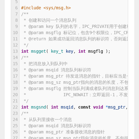
5
6
#include <sys/msg.h>
7
/**
8
 * 创建和访问一个消息队列
9
 * @param key 队列的名字，IPC_PRIVATE用于创建私有
10
 * @param msgflg 标记位，包含9个权限位，IPC_C
11
 * @return 如果成功返回消息队列的标识符，否则返回-1
12
 */
13
int
msgget
(
key_t 
key
,
int
msgflg
)
;
14
/**
15
 * 把消息放入到队列中
16
 * @param msqid 消息队列标识符
17
 * @param msg_ptr 待发送消息的指针，目标应当是
18
 * @param msg_sz msg_ptr指向的消息的长度，不包
19
 * @param msgflg 控制当队列满或者队列消息到达系
20
 *               IPC_NOWAIT：立即返回-
21
 */
22
int
msgsnd
(
int
msqid
,
const
void
*
msg_ptr
,
siz
23
/**
24
 * 从队列里接收一个消息
25
 * @param msqid 消息队列标识符
26
 * @param msg_ptr 准备接收消息的指针
27
 * @param msg_sz msg_ptr指向消息的长度，不包括l