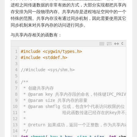
进程之间传递数据的非常有效的方式，大部分实现都把共享内
存安排为同一段物理内存。共享内存是进程地址空间中的一个
特殊的范围。共享内存没有通过同步机制，因此需要使用其它
同步机制来对共享内存的访问进行同步。
与共享内存相关的函数有：
C
1
#include <cygwin/types.h>
2
#include <stddef.h>
3
4
//#include <sys/shm.h>
5
6
/**
7
 * 创建共享内存
8
 * @param key 共享内存段的命名，特殊键IPC_PRIV
9
 * @param size 共享内存的容量
10
 * @param shmflg 位或，包含9个代表访问权限的位，I
11
 *               给此函数传递已经存在的key并不是错
12
 *
13
 * @return 如果成功，返回一个正整数，作为共享内存的
14
 */