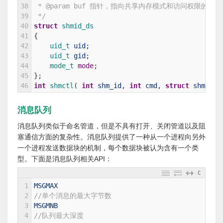
38
 * @param buf 指针，指向共享内存模式和访问权限的结构
39
 */
40
struct
shmid_ds
41
{
42
uid_t 
uid
;
43
uid_t 
gid
;
44
mode_t 
mode
;
45
}
;
46
int
shmctl
(
int
shm_id
,
int
cmd
,
struct
shmid_d
消息队列
消息队列类似于命名管道，但是不具有打开、关闭管道以及阻
塞通信方面的复杂性。消息队列提供了一种从一个进程向另外
一个进程发送数据块的机制，每个数据块被认为含有一个类
型。下面是消息队列相关API：
C
1
MSGMAX
2
//单个消息的最大字节数
3
MSGMNB
4
//队列最大深度