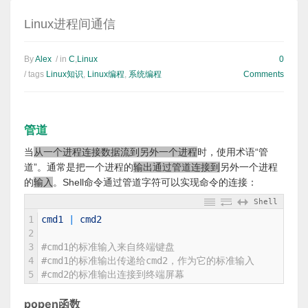
Linux进程间通信
By
Alex
/ in
C
,
Linux
0
/ tags
Linux知识
,
Linux编程
,
系统编程
Comments
管道
当
从一个进程连接数据流到另外一个进程
时，使用术语“管
道”。通常是把一个进程的
输出通过管道连接到
另外一个进程
的
输入
。Shell命令通过管道字符可以实现命令的连接：
Shell
1
cmd1
|
cmd2
2
3
#cmd1的标准输入来自终端键盘
4
#cmd1的标准输出传递给cmd2，作为它的标准输入
5
#cmd2的标准输出连接到终端屏幕
popen函数