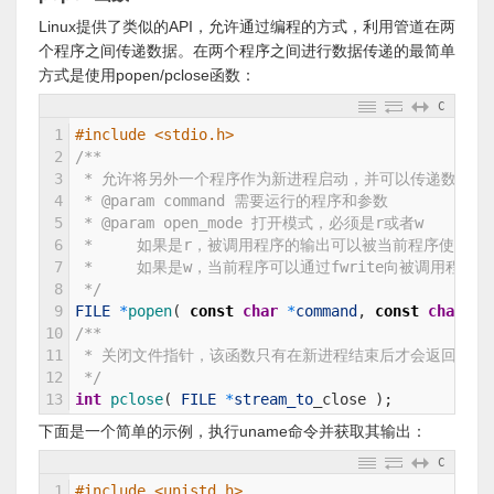
Linux提供了类似的API，允许通过编程的方式，利用管道在两
个程序之间传递数据。在两个程序之间进行数据传递的最简单
方式是使用popen/pclose函数：
C
1
#include <stdio.h>
2
/**
3
 * 允许将另外一个程序作为新进程启动，并可以传递数据或
4
 * @param command 需要运行的程序和参数
5
 * @param open_mode 打开模式，必须是r或者w
6
 *     如果是r，被调用程序的输出可以被当前程序使用，
7
 *     如果是w，当前程序可以通过fwrite向被调用程
8
 */
9
FILE
*
popen
(
const
char
*
command
,
const
char
*
o
10
/**
11
 * 关闭文件指针，该函数只有在新进程结束后才会返回，否
12
 */
13
int
pclose
(
FILE
*
stream_to
_
close
)
;
下面是一个简单的示例，执行uname命令并获取其输出：
C
1
#include <unistd.h>