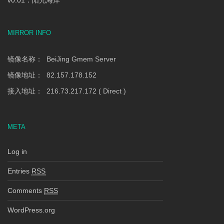
v0.01：阳光海岸
MIRROR INFO
镜像名称： BeiJing Gmem Server
镜像地址： 82.157.178.152
接入地址： 216.73.217.172 ( Direct )
META
Log in
Entries
RSS
Comments
RSS
WordPress.org