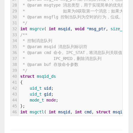
28
 * @param msgtype 消息类型，用于实现简单的优
29
 *                如果为0获取第一个消息；如果大
30
 * @param msgflg 控制当队列为空时的行为，位或。IPC_N
31
 */
32
int
msgrcv
(
int
msqid
,
void
*
msg_ptr
,
size_t 
ms
33
/**
34
 * 控制消息队列
35
 * @param msqid 消息队列标识符
36
 * @param cmd 命令。IPC_STAT，将消息队列关联值设
37
 *            IPC_RMID，删除消息队列
38
 * @param buf 存放命令参数
39
 */
40
struct
msqid_ds
41
{
42
uid_t 
uid
;
43
uid_t 
gid
;
44
mode_t 
mode
;
45
}
;
46
int
msgctl
(
int
msqid
,
int
cmd
,
struct
msqid_ds