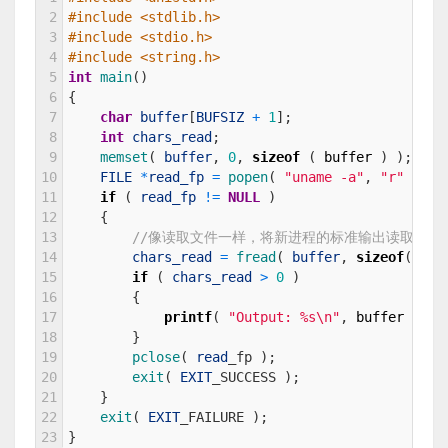
2
#include <stdlib.h>
3
#include <stdio.h>
4
#include <string.h>
5
int
main
(
)
6
{
7
char
buffer
[
BUFSIZ
+
1
]
;
8
int
chars_read
;
9
memset
(
buffer
,
0
,
sizeof
(
buffer
)
)
;
10
FILE
*
read_fp
=
popen
(
"uname -a"
,
"r"
)
;
11
if
(
read_fp
!=
NULL
)
12
{
13
//像读取文件一样，将新进程的标准输出读取到缓
14
chars_read
=
fread
(
buffer
,
sizeof
(
char
15
if
(
chars_read
>
0
)
16
{
17
printf
(
"Output: %s\n"
,
buffer
)
;
18
}
19
pclose
(
read
_
fp
)
;
20
exit
(
EXIT
_
SUCCESS
)
;
21
}
22
exit
(
EXIT
_
FAILURE
)
;
23
}