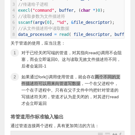
3
//传递给子进程
4
execl
(
"command"
,
buffer
,
(
char
*
)
0
)
;
5
//读取参数为文件描述符
6
sscanf
(
argv
[
0
]
,
"%d"
,
&
file_descriptor
)
;
7
//从文件描述符中读取数据
8
data_processed
=
read
(
file_descriptor
,
buffer
,
关于管道的使用，应当注意：
对于已经关闭写端的管道，对其指向read()调用不会阻
塞，而会立即返回0。这与读取无效文件描述符不同，
后者会返回-1
如果通过fork()调用使用管道，就会存在
两个不同的文
件描述符可以用来向管道写数据
，一个在父进程中，
一个在子进程中。只有在父子文件中均把针对管道的
写描述符关闭，管道才认为是关闭的，对其进行read
才会立即返回
将管道用作标准输入输出
通过管道连接两个进程，具有更加简洁的方法：
C