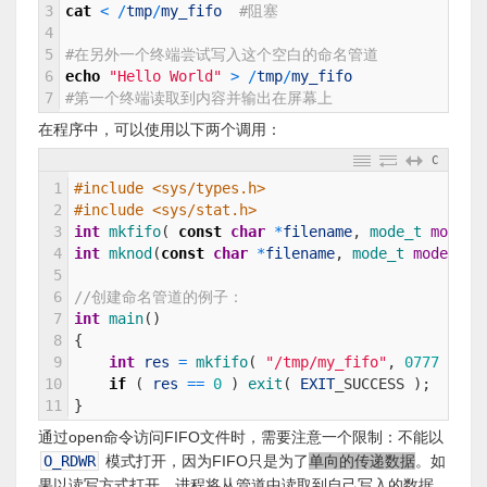
3
cat
<
/
tmp
/
my_fifo
#阻塞
4
5
#在另外一个终端尝试写入这个空白的命名管道
6
echo
"Hello World"
>
/
tmp
/
my_fifo
7
#第一个终端读取到内容并输出在屏幕上
在程序中，可以使用以下两个调用：
C
1
#include <sys/types.h>
2
#include <sys/stat.h>
3
int
mkfifo
(
const
char
*
filename
,
mode_t 
mode
)
4
int
mknod
(
const
char
*
filename
,
mode_t 
mode
|
S
5
6
//创建命名管道的例子：
7
int
main
(
)
8
{
9
int
res
=
mkfifo
(
"/tmp/my_fifo"
,
0777
)
;
10
if
(
res
==
0
)
exit
(
EXIT
_
SUCCESS
)
;
11
}
通过open命令访问FIFO文件时，需要注意一个限制：不能以
O_RDWR
模式打开，因为FIFO只是为了
单向的传递数据
。如
果以读写方式打开，进程将从管道中读取到自己写入的数据。