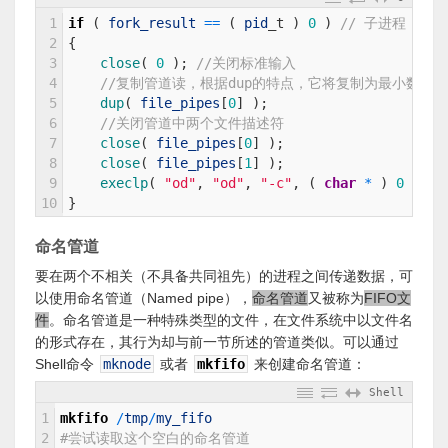
1
if
(
fork_result
==
(
pid
_
t
)
0
)
// 子进程
2
{
3
close
(
0
)
;
//关闭标准输入
4
//复制管道读，根据dup的特点，它将复制为最小数值
5
dup
(
file_pipes
[
0
]
)
;
6
//关闭管道中两个文件描述符
7
close
(
file_pipes
[
0
]
)
;
8
close
(
file_pipes
[
1
]
)
;
9
execlp
(
"od"
,
"od"
,
"-c"
,
(
char
*
)
0
)
;
10
}
命名管道
要在两个不相关（不具备共同祖先）的进程之间传递数据，可
以使用命名管道（Named pipe），
命名管道
又被称为
FIFO文
件
。命名管道是一种特殊类型的文件，在文件系统中以文件名
的形式存在，其行为却与前一节所述的管道类似。可以通过
Shell命令
mknode
或者
mkfifo
来创建命名管道：
Shell
1
mkfifo
/
tmp
/
my_fifo
2
#尝试读取这个空白的命名管道