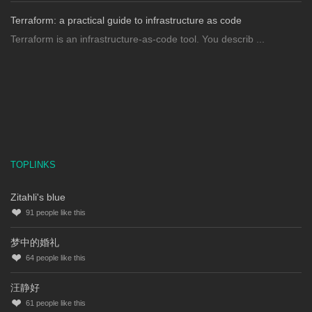
Terraform: a practical guide to infrastructure as code
Terraform is an infrastructure-as-code tool. You describ ...
TOPLINKS
Zitahli's blue
91
people like this
梦中的婚礼
64
people like this
汪静好
61
people like this