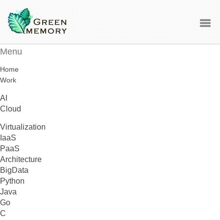
Menu
Home
Work
AI
Cloud
Virtualization
IaaS
PaaS
Architecture
BigData
Python
Java
Go
C