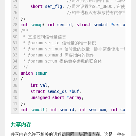
24
//通常只会用到两个值：-1表示P
25
short
sem_flg
;
//通常设置为SEM_UNDO，它使
26
//如果进程没有释放持有的信号量
27
}
;
28
int
semop
(
int
sem_id
,
struct
sembuf
*
sem_ops
,
29
/**
30
 * 直接控制信号量信息
31
 * @param sem_id 信号量的唯一标识
32
 * @param sem_num 信号量的数量，除非需要使用一组
33
 * @param command 需要指向的操作
34
 * @param semun 提供命令参数的联合体
35
 */
36
union
semun
37
{
38
int
val
;
39
struct
semid_ds
*
buf
;
40
unsigned
short
*
array
;
41
}
;
42
int
semctl
(
int
sem_id
,
int
sem_num
,
int
comman
共享内存
共享内存允许不相关的进程
访问同一块逻辑内存
。这是一种在