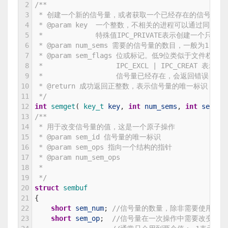
2
/**
3
 * 创建一个新的信号量，或者获取一个已经存在的信号量
4
 * @param key  一个整数，不相关的进程可以通过同一k
5
 *             特殊值IPC_PRIVATE表示创建一个
6
 * @param num_sems 需要的信号量的数目，一般为1
7
 * @param sem_flags 位或标记。低9位类似于文件权限
8
 *                  IPC_EXCL | IPC_CRE
9
 *                  信号量已经存在，会返回错误
10
 * @return 成功返回正整数，表示信号量的唯一标识（sem
11
 */
12
int
semget
(
key_t 
key
,
int
num_sems
,
int
sem
_
fl
13
/**
14
 * 用于改变信号量的值，这是一个原子操作
15
 * @param sem_id 信号量的唯一标识
16
 * @param sem_ops 指向一个结构的指针
17
 * @param num_sem_ops
18
 *
19
 */
20
struct
sembuf
21
{
22
short
sem_num
;
//信号量的数量，除非需要使用一组
23
short
sem_op
;
//信号量在一次操作中需要改变的