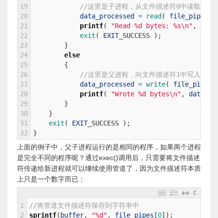
19
//这里是子进程，从文件描述符0中读取数据
20
data_processed
=
read
(
file_pipes
[
0
21
printf
(
"Read %d bytes: %s\n"
,
data
22
exit
(
EXIT
_
SUCCESS
)
;
23
}
24
else
25
{
26
//这里是父进程，向文件描述符1中写入数据
27
data_processed
=
write
(
file_pipes
[
28
printf
(
"Wrote %d bytes\n"
,
data
_
pr
29
}
30
}
31
exit
(
EXIT
_
SUCCESS
)
;
32
}
上面的例子中，父子进程运行的是相同的程序，如果两个进程
是完全不同的程序呢？通过exec()调用后，只需要将文件描述
符传递给新进程就可以继续使用管道了，因为文件描述符本质
上只是一个数字而已：
C
1
//将管道文件描述符保存到字符串中
2
sprintf
(
buffer
,
"%d"
,
file_pipes
[
0
]
)
;