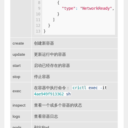
8
{
9
"type"
:
"NetworkReady"
,
# 网
10
}
11
]
12
}
13
}
create
创建新容器
update
更新运行中的容器
start
启动已经存在的容器
stop
停止容器
在容器中执行命令：
crictl
exec
-
it
exec
4ae949f913362
sh
inspect
查看一个或多个容器的状态
logs
查看容器日志
pods
列出Pod