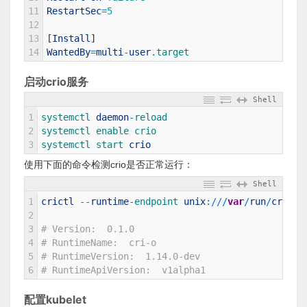
11
RestartSec
=
5
12
13
[
Install
]
14
WantedBy
=
multi
-
user
.target
启动crio服务
Shell
1
systemctl 
daemon
-
reload
2
systemctl 
enable 
crio
3
systemctl 
start 
crio
使用下面的命令检测crio是否正常运行：
Shell
1
crictl
--
runtime
-
endpoint 
unix
:
/
/
/
var
/
run
/
crio
/
c
2
3
# Version:  0.1.0
4
# RuntimeName:  cri-o
5
# RuntimeVersion:  1.14.0-dev
6
# RuntimeApiVersion:  v1alpha1
配置kubelet