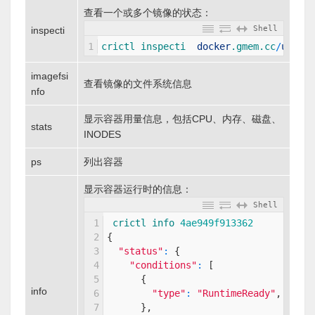
查看一个或多个镜像的状态：
Shell
inspecti
1
crictl 
inspecti  
docker
.gmem
.cc
/
ubuntu
imagefsi
查看镜像的文件系统信息
nfo
显示容器用量信息，包括CPU、内存、磁盘、
stats
INODES
ps
列出容器
显示容器运行时的信息：
Shell
1
crictl
info
4ae949f913362
2
{
3
"status"
:
{
4
"conditions"
:
[
5
{
info
6
"type"
:
"RuntimeReady"
,
# 运
7
}
,