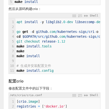
5
make
install
然后从源码构建crio：
Shell
1
apt 
install
-
y
libglib2
.
0
-
dev 
libseccomp
-
dev  
l
2
3
go 
get
-
d
github
.com
/
kubernetes
-
sigs
/
cri
-
o
4
cd
$GOPATH
/
src
/
github
.com
/
kubernetes
-
sigs
/
cri
-
o
5
git 
checkout 
release
-
1.12
6
make
install
.tools
7
make
8
make
install
9
10
# 生成并安装配置文件
11
make
install
.config
配置crio
修改配置文件中的以下字段：
/etc/crio/crio.conf
Shell
1
[
crio
.image
]
2
registries
=
[
'docker.io'
]