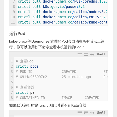
7
crictl 
pull 
docker
.gmem
.cc
/
k8s
/
coredns
:
1.2.2
8
crictl 
pull 
k8s
.gcr
.io
/
pause
:
3.1
9
crictl 
pull 
docker
.gmem
.cc
/
calico
/
node
:
v3
.
2.3
10
crictl 
pull 
docker
.gmem
.cc
/
calico
/
cni
:
v3
.
2.3
11
crictl 
pull 
docker
.gmem
.cc
/
calico
/
kube
-
controll
运行Pod
kube-proxy等Daemonset管理的Pod会自动在所有节点上运
行，你可以使用如下命令查看本机运行的Pod：
Shell
1
# 查看Pod
2
crictl 
pods
3
# POD ID              CREATED             STATE 
4
# 6914a958097c2       25 minutes ago      Ready 
5
6
# 查看容器
7
crictl 
ps
8
# CONTAINER ID        IMAGE      CREATED        
如果默认运行时是runc，则此时看不到Kata容器：
Shell