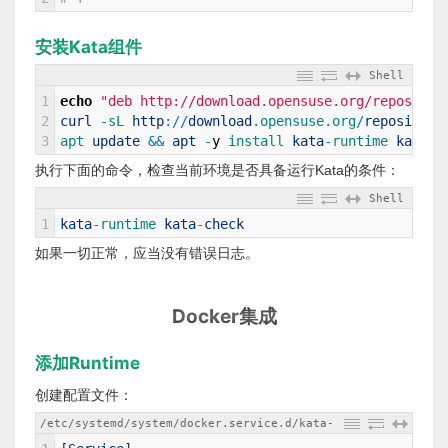
安装Kata组件
Shell
1
echo
"deb http://download.opensuse.org/repositor
2
curl
-
sL 
http
:
/
/
download
.opensuse
.org
/
repositori
3
apt 
update
&&
apt
-
y
install 
kata
-
runtime 
kata
-
p
执行下面的命令，检查当前环境是否具备运行Kata的条件：
Shell
1
kata
-
runtime 
kata
-
check
如果一切正常，应当没有错误日志。
Docker集成
添加Runtime
创建配置文件：
/etc/systemd/system/docker.service.d/kata-
containers.conf