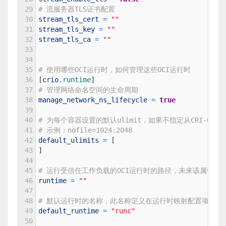
29
# 流服务器TLS证书配置
30
stream_tls_cert
=
""
31
stream_tls_key
=
""
32
stream_tls_ca
=
""
33
34
35
# 使用哪些OCI运行时，如何管理这些OCI运行时
36
[
crio
.runtime
]
37
# 管理网络命名空间的生命周期
38
manage_network_ns_lifecycle
=
true
39
40
# 为每个容器设置的默认ulimit，如果不指定从CRI-O守
41
# 示例：nofile=1024:2048
42
default_ulimits
=
[
43
]
44
45
# 运行受信任工作负载的OCI运行时的路径，未来该属性将
46
runtime
=
""
47
48
# 默认运行时的名称，此名称定义在运行时映射配置项（Runti
49
default_runtime
=
"runc"
50