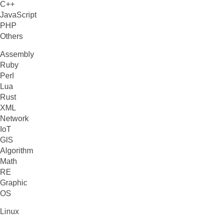
C++
JavaScript
PHP
Others
Assembly
Ruby
Perl
Lua
Rust
XML
Network
IoT
GIS
Algorithm
Math
RE
Graphic
OS
Linux