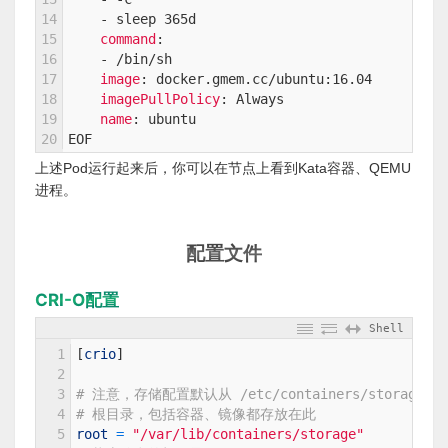
14
-
sleep
365d
15
command
:
16
-
/bin/sh
17
image
: docker.gmem.cc/ubuntu
:16.04
18
imagePullPolicy
: Always
19
name
: ubuntu
20
EOF
上述Pod运行起来后，你可以在节点上看到Kata容器、QEMU
进程。
配置文件
CRI-O配置
Shell
1
[
crio
]
2
3
# 注意，存储配置默认从 /etc/containers/storage.c
4
# 根目录，包括容器、镜像都存放在此
5
root
=
"/var/lib/containers/storage"