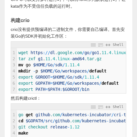
kata作为不受信任负载的运行时。
构建crio
crio没有提供预编译的二进制文件，你需要自己编译。首先安
装Go的SDK并初始化工作区：
Shell
1
wget 
https
:
/
/
dl
.google
.com
/
go
/
go1
.
11.4.linux
-
amd
2
tar 
zxf 
g1
.
11.4.linux
-
amd64
.tar
.gz
3
mv
go
$HOME
/
Go
/
sdk
/
1.11.4
4
mkdir
-
p
$HOME
/
Go
/
workspaces
/
default
5
export 
GOROOT
=
$HOME
/
Go
/
sdk
/
1.11.4
6
export 
GOPATH
=
$HOME
/
Go
/
workspaces
/
default
7
export 
PATH
=
$PATH
:
$GOROOT
/
bin
然后构建crictl：
Shell
1
go 
get
github
.com
/
kubernetes
-
incubator
/
cri
-
tools
2
cd
$GOPATH
/
src
/
github
.com
/
kubernetes
-
incubator
/
c
3
git 
checkout 
release
-
1.12
4
make