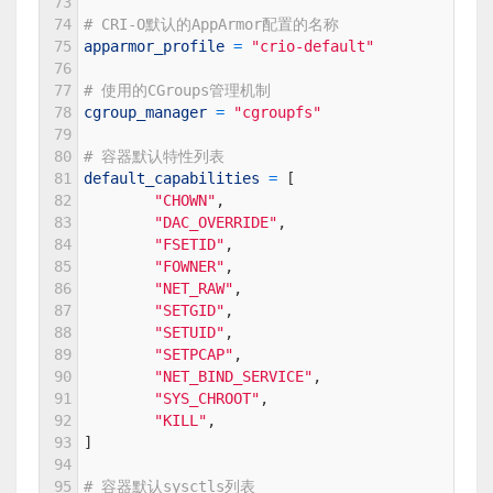
73
74
# CRI-O默认的AppArmor配置的名称
75
apparmor_profile
=
"crio-default"
76
77
# 使用的CGroups管理机制
78
cgroup_manager
=
"cgroupfs"
79
80
# 容器默认特性列表
81
default_capabilities
=
[
82
"CHOWN"
,
83
"DAC_OVERRIDE"
,
84
"FSETID"
,
85
"FOWNER"
,
86
"NET_RAW"
,
87
"SETGID"
,
88
"SETUID"
,
89
"SETPCAP"
,
90
"NET_BIND_SERVICE"
,
91
"SYS_CHROOT"
,
92
"KILL"
,
93
]
94
95
# 容器默认sysctls列表