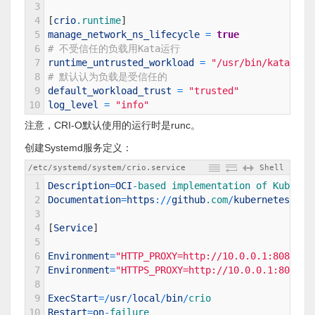
3
4
[
crio
.runtime
]
5
manage_network_ns_lifecycle
=
true
6
# 不受信任的负载用Kata运行
7
runtime_untrusted_workload
=
"/usr/bin/kata-run
8
# 默认认为负载是受信任的
9
default_workload_trust
=
"trusted"
10
log_level
=
"info"
注意，CRI-O默认使用的运行时是runc。
创建Systemd服务定义：
/etc/systemd/system/crio.service
Shell
1
Description
=
OCI
-
based 
implementation 
of 
Kuberne
2
Documentation
=
https
:
/
/
github
.com
/
kubernetes
-
sig
3
4
[
Service
]
5
6
Environment
=
"HTTP_PROXY=http://10.0.0.1:8087"
7
Environment
=
"HTTPS_PROXY=http://10.0.0.1:8087"
8
9
ExecStart
=
/
usr
/
local
/
bin
/
crio
10
Restart
=
on
-
failure