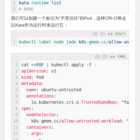
1
kata
-
runtime 
list
2
# NONE
我们可以创建一个标注为“不受信任”的Pod，这样CRI-O将会
以Kata作为运行时来运行它：
Shell
1
kubectl 
label 
node 
jade 
k8s
.gmem
.cc
/
allow
-
untrus
YAML
1
cat
<
<
EOF
|
kubectl
apply
-f
-
2
apiVersion
: v1
3
kind
: Pod
4
metadata
:
5
name
: ubuntu-untrusted
6
annotations
:
7
io
.
kubernetes
.
cri-o
.
TrustedSandbox
: "false"
8
spec
:
9
nodeSelector
:
10
k8s
.
gmem
.
cc/
allow-untrusted-workload
: "true
11
containers
:
12
- args
:
13
-
-c