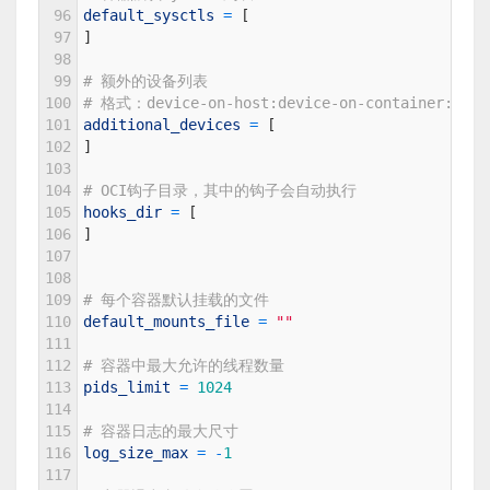
96
default_sysctls
=
[
97
]
98
99
# 额外的设备列表
100
# 格式：device-on-host:device-on-container:per
101
additional_devices
=
[
102
]
103
104
# OCI钩子目录，其中的钩子会自动执行
105
hooks_dir
=
[
106
]
107
108
109
# 每个容器默认挂载的文件
110
default_mounts_file
=
""
111
112
# 容器中最大允许的线程数量
113
pids_limit
=
1024
114
115
# 容器日志的最大尺寸
116
log_size_max
=
-
1
117