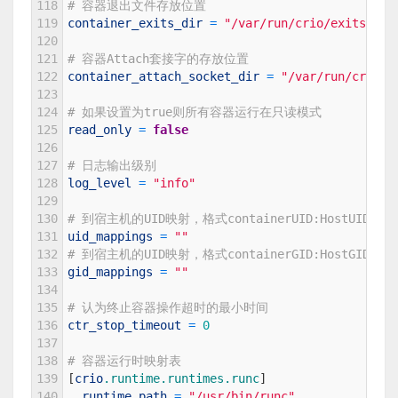
118
# 容器退出文件存放位置
119
container_exits_dir
=
"/var/run/crio/exits"
120
121
# 容器Attach套接字的存放位置
122
container_attach_socket_dir
=
"/var/run/crio"
123
124
# 如果设置为true则所有容器运行在只读模式
125
read_only
=
false
126
127
# 日志输出级别
128
log_level
=
"info"
129
130
# 到宿主机的UID映射，格式containerUID:HostUID:S
131
uid_mappings
=
""
132
# 到宿主机的UID映射，格式containerGID:HostGID:S
133
gid_mappings
=
""
134
135
# 认为终止容器操作超时的最小时间
136
ctr_stop_timeout
=
0
137
138
# 容器运行时映射表
139
[
crio
.runtime
.runtimes
.runc
]
140
runtime_path
=
"/usr/bin/runc"