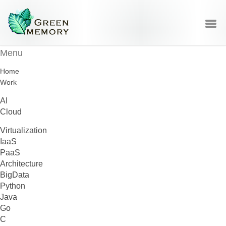
Menu
Home
Work
AI
Cloud
Virtualization
IaaS
PaaS
Architecture
BigData
Python
Java
Go
C