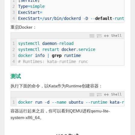
1
[
Service
]
2
Type
=
simple
3
ExecStart
=
4
ExecStart
=
/
usr
/
bin
/
dockerd
-
D
--
default
-
runtime 
重启Docker：
Shell
1
systemctl 
daemon
-
reload 
2
systemctl 
restart 
docker
.service
3
docker 
info
|
grep
runtime
4
# Runtimes: kata-runtime runc
测试
执行下面的命令，以Kata作为Runtime创建容器：
Shell
1
docker 
run
-
d
--
name 
ubuntu
--
runtime 
kata
-
runti
容器运行起来之后，你可以看到QEMU进程qemu-lite-
system-x86_64。