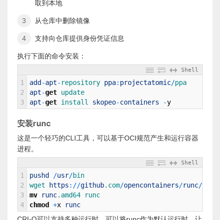
取到本地
从仓库中删除镜像
支持向仓库提供身份凭证信息
执行下面的命令安装：
Shell
1
add
-
apt
-
repository 
ppa
:
projectatomic
/
ppa
2
apt
-
get
update
3
apt
-
get
install 
skopeo
-
containers
-
y
安装runc
这是一个轻巧的CLI工具，可以基于OCI规范产生和运行容器
进程。
Shell
1
pushd
/
usr
/
bin
2
wget 
https
:
/
/
github
.com
/
opencontainers
/
runc
/
rele
3
mv
runc
.amd64
runc
4
chmod
+
x
runc
CRI-O可以支持多种运行时，可以将runc作为默认运行时，让