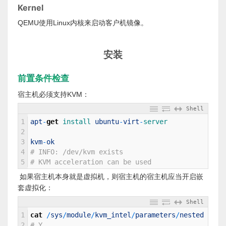
Kernel
QEMU使用Linux内核来启动客户机镜像。
安装
前置条件检查
宿主机必须支持KVM：
Shell
1
apt
-
get
install 
ubuntu
-
virt
-
server
2
3
kvm
-
ok
4
# INFO: /dev/kvm exists
5
# KVM acceleration can be used
如果宿主机本身就是虚拟机，则宿主机的宿主机应当开启嵌
套虚拟化：
Shell
1
cat
/
sys
/
module
/
kvm_intel
/
parameters
/
nested
2
# Y 