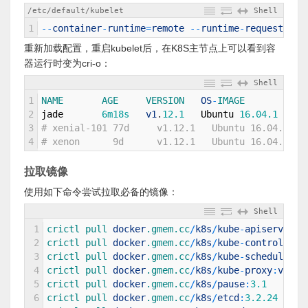
/etc/default/kubelet
Shell
1
--
container
-
runtime
=
remote
--
runtime
-
request
-
tim
重新加载配置，重启kubelet后，在K8S主节点上可以看到容
器运行时变为cri-o：
Shell
1
NAME       
AGE     
VERSION   
OS
-
IMAGE           
2
jade
6m18s
v1
.
12.1
Ubuntu
16.04.1
LTS
3
# xenial-101 77d     v1.12.1   Ubuntu 16.04.3 LT
4
# xenon      9d      v1.12.1   Ubuntu 16.04.4 LT
拉取镜像
使用如下命令尝试拉取必备的镜像：
Shell
1
crictl 
pull 
docker
.gmem
.cc
/
k8s
/
kube
-
apiserver
:
v
2
crictl 
pull 
docker
.gmem
.cc
/
k8s
/
kube
-
controller
-
3
crictl 
pull 
docker
.gmem
.cc
/
k8s
/
kube
-
scheduler
:
v
4
crictl 
pull 
docker
.gmem
.cc
/
k8s
/
kube
-
proxy
:
v1
.
12
5
crictl 
pull 
docker
.gmem
.cc
/
k8s
/
pause
:
3.1
6
crictl 
pull 
docker
.gmem
.cc
/
k8s
/
etcd
:
3.2.24