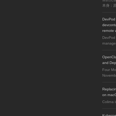
本身：原
DevPod 
devconta
remote 
DevPod 
manager 
OpenCla
and Dep
Four Mo
November
Replaci
on mac
Colima i
Kuberne