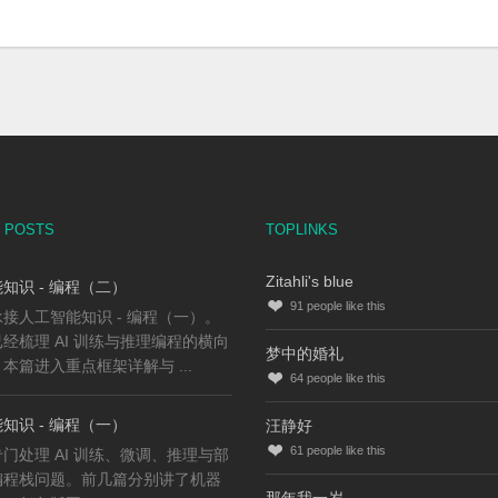
 POSTS
TOPLINKS
Zitahli's blue
知识 - 编程（二）
91
people like this
接人工智能知识 - 编程（一）。
经梳理 AI 训练与推理编程的横向
梦中的婚礼
本篇进入重点框架详解与 ...
64
people like this
知识 - 编程（一）
汪静好
61
people like this
门处理 AI 训练、微调、推理与部
编程栈问题。前几篇分别讲了机器