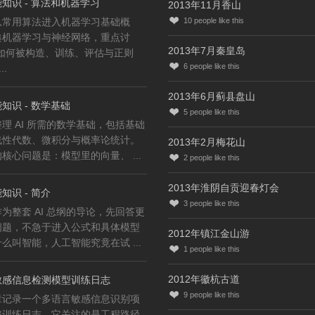
知识 - 算法和机器学习
2013年11月香山
从常用算法进入机器学习基础概
10
people like this
典机器学习与神经网络，重点讨
2013年7月秦皇岛
型如何被构造、训练、评估与正则
6
people like this
..
2013年6月蓟县盘山
知识 - 数学基础
5
people like this
理 AI 所需的数学基础，包括基础
线性代数、微积分与概率论统计。
2013年2月梅花山
核心问题是：模型里的向量、 ...
2
people like this
2013年淮阴自贡迎春灯会
知识 - 简介
3
people like this
为整套 AI 总纲的导论，先回答更
问题，不急于进入公式和具体模型
2012年镇江金山游
么叫智能，人工智能究竟在试 ...
1
people like this
2012年徽杭古道
敏感信息检测模型训练日志
9
people like this
章记录一个多语言敏感信息识别项
整训练日志。它关注的是工程路径