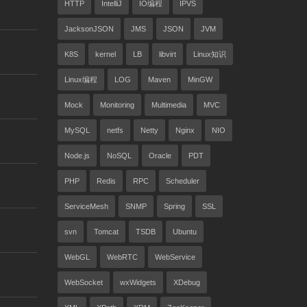
HTTP
IntelliJ
IO编程
IPVS
JacksonJSON
JMS
JSON
JVM
K8S
kernel
LB
libvirt
Linux知识
Linux编程
LOG
Maven
MinGW
Mock
Monitoring
Multimedia
MVC
MySQL
netfs
Netty
Nginx
NIO
Node.js
NoSQL
Oracle
PDT
PHP
Redis
RPC
Scheduler
ServiceMesh
SNMP
Spring
SSL
svn
Tomcat
TSDB
Ubuntu
WebGL
WebRTC
WebService
WebSocket
wxWidgets
XDebug