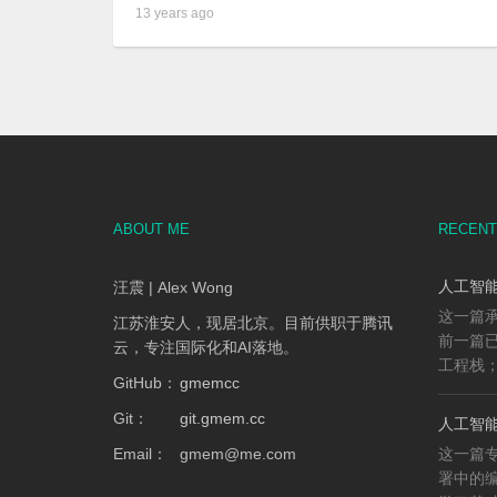
13 years ago
ABOUT ME
RECENT
人工智能
汪震 | Alex Wong
这一篇承
江苏淮安人，现居北京。目前供职于腾讯
前一篇已
云，专注国际化和AI落地。
工程栈；
GitHub：
gmemcc
Git：
git.gmem.cc
人工智能
Email：
gmem
@
me.com
这一篇专
署中的