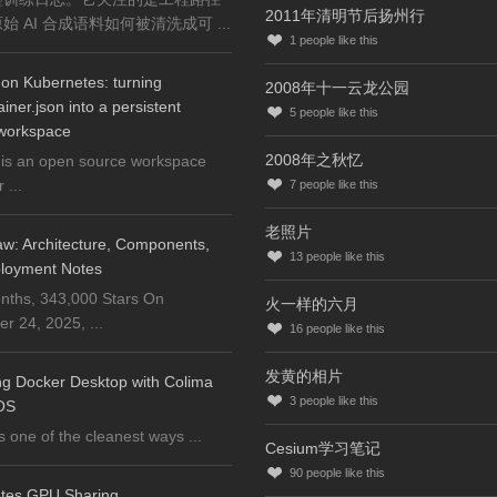
2011年清明节后扬州行
始 AI 合成语料如何被清洗成可 ...
1
people like this
on Kubernetes: turning
2008年十一云龙公园
iner.json into a persistent
5
people like this
workspace
2008年之秋忆
is an open source workspace
...
7
people like this
老照片
w: Architecture, Components,
13
people like this
loyment Notes
nths, 343,000 Stars On
火一样的六月
 24, 2025, ...
16
people like this
发黄的相片
ng Docker Desktop with Colima
3
people like this
OS
s one of the cleanest ways ...
Cesium学习笔记
90
people like this
tes GPU Sharing