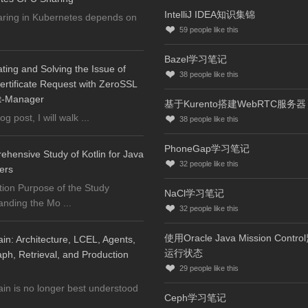
IntelliJ IDEA知识集锦
ring in Kubernetes depends on
59
people like this
Bazel学习笔记
ating and Solving the Issue of
38
people like this
ertificate Request with ZeroSSL
t-Manager
基于Kurento搭建WebRTC服务器
log post, I will walk ...
38
people like this
PhoneGap学习笔记
hensive Study of Kotlin for Java
32
people like this
ers
tion Purpose of the Study
NaCl学习笔记
nding the Mo ...
32
people like this
使用Oracle Java Mission Contr
n: Architecture, LCEL, Agents,
运行状态
h, Retrieval, and Production
29
people like this
n is no longer best understood
Ceph学习笔记