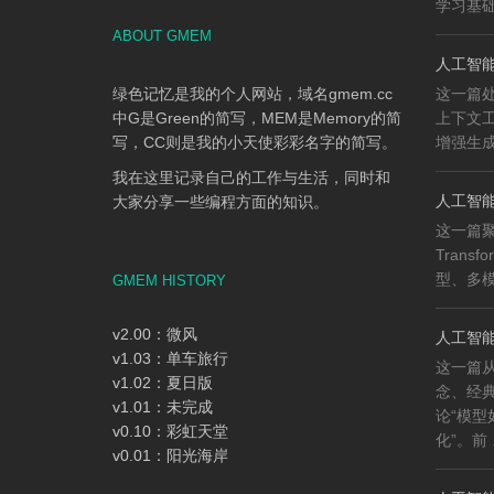
学习基础、
ABOUT GMEM
人工智能
绿色记忆是我的个人网站，域名gmem.cc
这一篇
中G是Green的简写，MEM是Memory的简
上下文工程
写，CC则是我的小天使彩彩名字的简写。
增强生成（
我在这里记录自己的工作与生活，同时和
人工智能知
大家分享一些编程方面的知识。
这一篇
Trans
型、多模
GMEM HISTORY
v2.00：微风
人工智能
v1.03：单车旅行
这一篇
v1.02：夏日版
念、经
v1.01：未完成
论“模
v0.10：彩虹天堂
化”。前 .
v0.01：阳光海岸