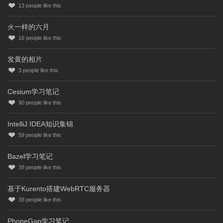
13
people like this
火一样的六月
16
people like this
发黄的相片
3
people like this
Cesium学习笔记
90
people like this
IntelliJ IDEA知识集锦
59
people like this
Bazel学习笔记
38
people like this
基于Kurento搭建WebRTC服务器
38
people like this
PhoneGap学习笔记