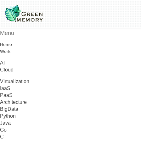
Menu
Home
Work
AI
Cloud
Virtualization
IaaS
PaaS
Architecture
BigData
Python
Java
Go
C