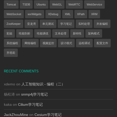
Tomcat
TSDB
Ubuntu
WebGL
WebRTC
WebService
WebSocket
wxWidgets
XDebug
XML
XPath
XRM
ZooKeeper
亚龙湾
单元测试
学习笔记
实时处理
并发编程
彩姐
性能剖析
性能调优
文本处理
新特性
架构模式
系统编程
网络编程
视频监控
设计模式
远程调试
配置文件
齐塔莉
RECENT COMMENTS
xdemo on
人工智能知识 - 编程（二）
杨松涛 on
snmp4j学习笔记
kaka on
Cilium学习笔记
JackZhouMine
on
Cesium学习笔记