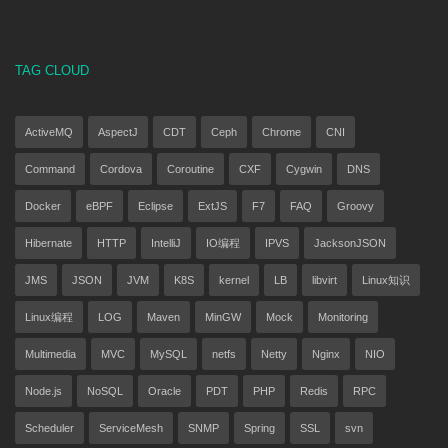
TAG CLOUD
ActiveMQ
AspectJ
CDT
Ceph
Chrome
CNI
Command
Cordova
Coroutine
CXF
Cygwin
DNS
Docker
eBPF
Eclipse
ExtJS
F7
FAQ
Groovy
Hibernate
HTTP
IntelliJ
IO编程
IPVS
JacksonJSON
JMS
JSON
JVM
K8S
kernel
LB
libvirt
Linux知识
Linux编程
LOG
Maven
MinGW
Mock
Monitoring
Multimedia
MVC
MySQL
netfs
Netty
Nginx
NIO
Node.js
NoSQL
Oracle
PDT
PHP
Redis
RPC
Scheduler
ServiceMesh
SNMP
Spring
SSL
svn