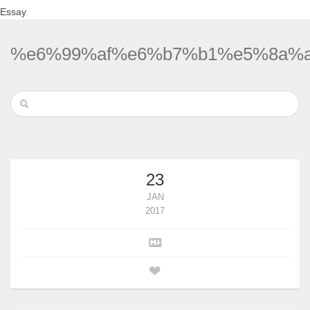
Essay
%e6%99%af%e6%b7%b1%e5%8a%
23
JAN
2017