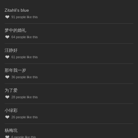
Zitahli's blue
91
people like this
梦中的婚礼
64
people like this
汪静好
61
people like this
那年我一岁
36
people like this
为了爱
28
people like this
小绿彩
26
people like this
杨梅坑
6
people like this