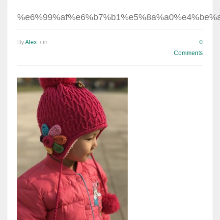
%e6%99%af%e6%b7%b1%e5%8a%a0%e4%be%
By
Alex
/ in
0
Comments