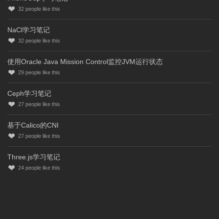
32
people like this
NaCl学习笔记
32
people like this
使用Oracle Java Mission Control监控JVM运行状态
29
people like this
Ceph学习笔记
27
people like this
基于Calico的CNI
27
people like this
Three.js学习笔记
24
people like this