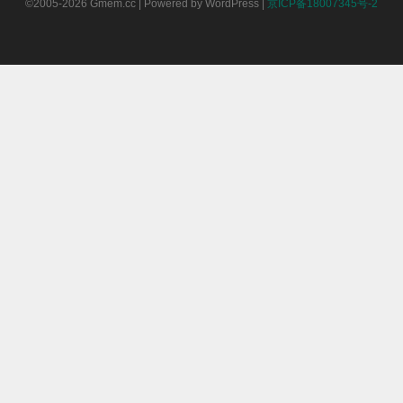
©2005-2026 Gmem.cc | Powered by WordPress |
京ICP备18007345号-2