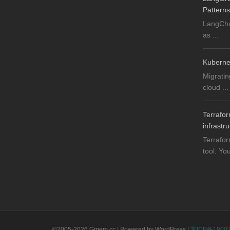
Patterns
LangChai
as ...
Kuberne
Migratin
cloud ...
Terrafor
infrastr
Terrafor
tool. You
©2005-2026 Gmem.cc | Powered by WordPress |
京ICP备18007