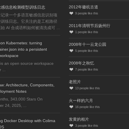
2012年徽杭古道
敏感信息检测模型训练日志
9
people like this
章记录一个多语言敏感信息识别项
整训练日志。它关注的是工程路径
2011年清明节后扬州行
始 AI 合成语料如何被清洗成可 ...
1
people like this
on Kubernetes: turning
2008年十一云龙公园
iner.json into a persistent
5
people like this
workspace
2008年之秋忆
is an open source workspace
...
7
people like this
老照片
w: Architecture, Components,
13
people like this
loyment Notes
nths, 343,000 Stars On
火一样的六月
 24, 2025, ...
16
people like this
发黄的相片
ng Docker Desktop with Colima
3
people like this
OS