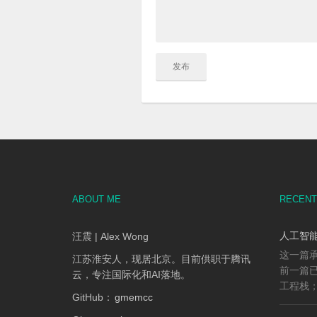
ABOUT ME
RECENT
人工智能
汪震 | Alex Wong
这一篇承
江苏淮安人，现居北京。目前供职于腾讯
前一篇已
云，专注国际化和AI落地。
工程栈；
GitHub：
gmemcc