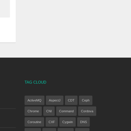
TAG CLOUD
ActiveMQ
AspectJ
CDT
Ceph
Chrome
CNI
Command
Cordova
Coroutine
CXF
Cygwin
DNS