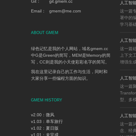
Git：
git.gmem.cc
人工智能
Email：
gmem
@
me.com
这一篇专
署中的
学习基础、
ABOUT GMEM
人工智能
绿色记忆是我的个人网站，域名gmem.cc
这一篇
中G是Green的简写，MEM是Memory的简
上下文工程
写，CC则是我的小天使彩彩名字的简写。
增强生成（
我在这里记录自己的工作与生活，同时和
人工智能知
大家分享一些编程方面的知识。
这一篇
Trans
型、多模
GMEM HISTORY
v2.00：微风
人工智能
v1.03：单车旅行
这一篇
v1.02：夏日版
念、经
v1.01：未完成