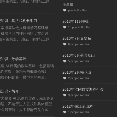
型如何被构造、训练、评估与正则
汪昌博
..
people like this
知识 - 算法和机器学习
2013年11月香山
从常用算法进入机器学习基础概
10
people like this
典机器学习与神经网络，重点讨
2013年7月秦皇岛
型如何被构造、训练、评估与正则
6
people like this
..
2013年6月蓟县盘山
知识 - 数学基础
5
people like this
理 AI 所需的数学基础，包括基础
线性代数、微积分与概率论统计。
2013年2月梅花山
核心问题是：模型里的向量、 ...
2
people like this
2013年淮阴自贡迎春灯会
知识 - 简介
3
people like this
为整套 AI 总纲的导论，先回答更
问题，不急于进入公式和具体模型
2012年镇江金山游
么叫智能，人工智能究竟在试 ...
1
people like this