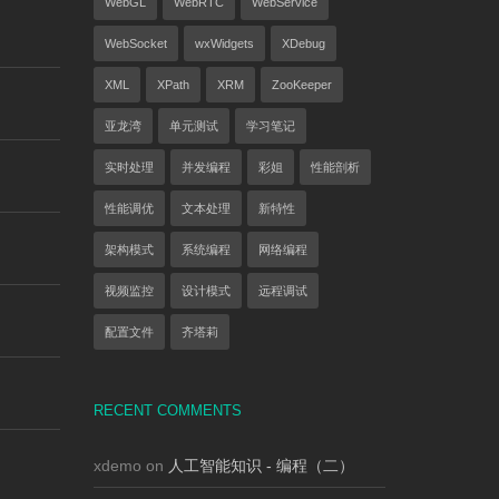
WebGL
WebRTC
WebService
WebSocket
wxWidgets
XDebug
XML
XPath
XRM
ZooKeeper
亚龙湾
单元测试
学习笔记
实时处理
并发编程
彩姐
性能剖析
性能调优
文本处理
新特性
架构模式
系统编程
网络编程
视频监控
设计模式
远程调试
配置文件
齐塔莉
RECENT COMMENTS
xdemo on
人工智能知识 - 编程（二）