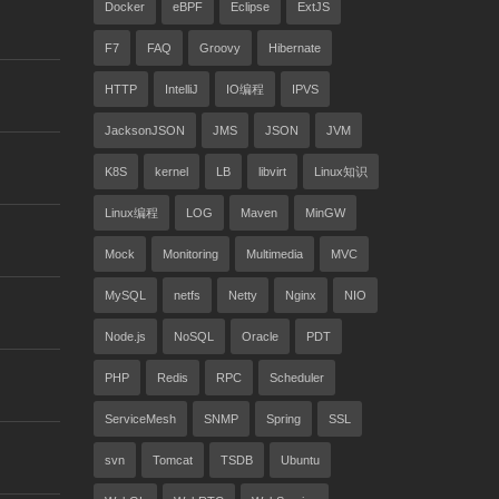
Docker
eBPF
Eclipse
ExtJS
F7
FAQ
Groovy
Hibernate
HTTP
IntelliJ
IO编程
IPVS
JacksonJSON
JMS
JSON
JVM
K8S
kernel
LB
libvirt
Linux知识
Linux编程
LOG
Maven
MinGW
Mock
Monitoring
Multimedia
MVC
MySQL
netfs
Netty
Nginx
NIO
Node.js
NoSQL
Oracle
PDT
PHP
Redis
RPC
Scheduler
ServiceMesh
SNMP
Spring
SSL
svn
Tomcat
TSDB
Ubuntu