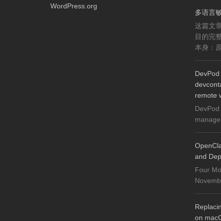
WordPress.org
多语言
这篇文
目的完
本身：原
DevPod 
devconta
remote 
DevPod 
manager 
OpenCla
and Dep
Four Mo
November
Replaci
on mac