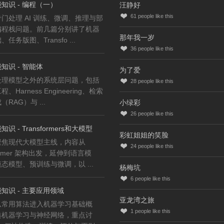
知识 - 编程（一）
汪静好
61
people like this
门处理 AI 训练、微调、推理与部
编程栈问题。前几篇分别讲了机器
那年我一岁
任务版图、Transfo ...
36
people like this
知识 - 智能体
为了爱
处理模型之外的系统层问题，包括
28
people like this
、Harness Engineering、检索
RAG）与 ...
小绿彩
26
people like this
识 - Transformers和大模型
彩虹姐姐的笑脸
聚焦现代大模型主线，内容从
24
people like this
former 架构出发，延伸到语言模
态模型、预训练与微调，以 ...
杨梅坑
6
people like this
知识 - 主要应用领域
亚龙湾之旅
从常用算法进入机器学习基础概
1
people like this
典机器学习与神经网络，重点讨