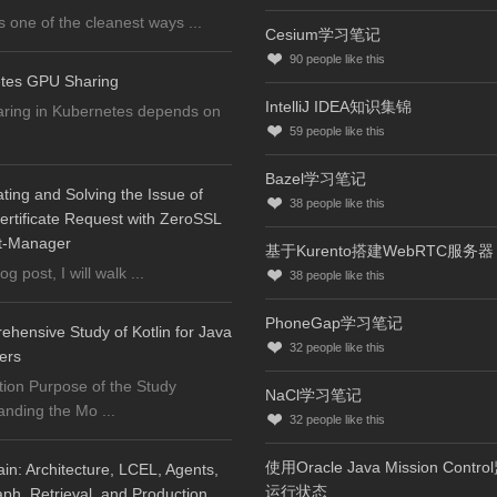
s one of the cleanest ways ...
Cesium学习笔记
90
people like this
tes GPU Sharing
IntelliJ IDEA知识集锦
ring in Kubernetes depends on
59
people like this
Bazel学习笔记
ating and Solving the Issue of
38
people like this
ertificate Request with ZeroSSL
t-Manager
基于Kurento搭建WebRTC服务器
log post, I will walk ...
38
people like this
PhoneGap学习笔记
hensive Study of Kotlin for Java
32
people like this
ers
tion Purpose of the Study
NaCl学习笔记
nding the Mo ...
32
people like this
使用Oracle Java Mission Contr
n: Architecture, LCEL, Agents,
运行状态
h, Retrieval, and Production