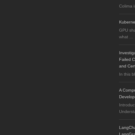
Colima i
Kuberne
GPU sha
what ...
Investig
Failed C
and Cer
In this b
A Compre
Develop
Introduc
Understa
LangChai
LangGrap