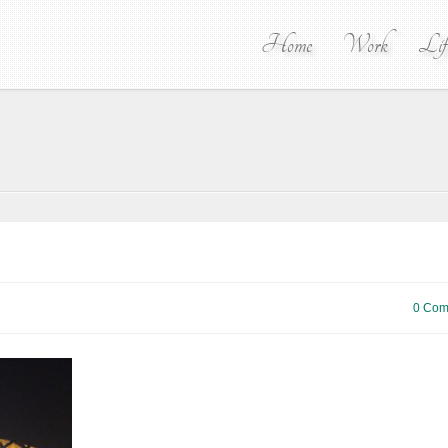
Home
Work
Lif
0 Com