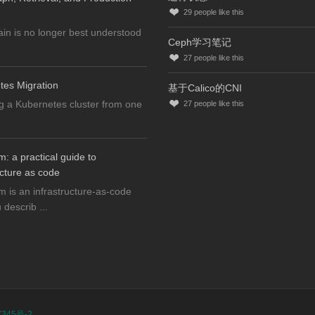
29
people like this
n is no longer best understood
Ceph学习笔记
27
people like this
tes Migration
基于Calico的CNI
g a Kubernetes cluster from one
27
people like this
m: a practical guide to
ucture as code
m is an infrastructure-as-code
 describ ...
345号-2