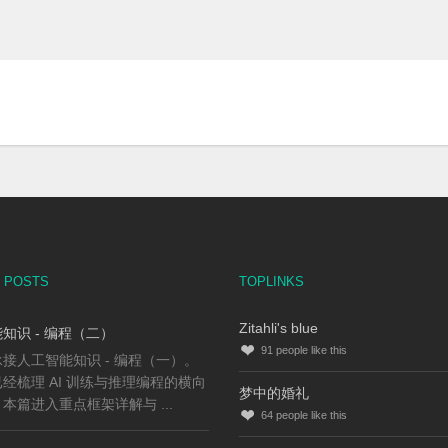
 POSTS
TOPLINKS
Zitahli's blue
知识 - 编程（二）
91
people like this
接人工智能知识 - 编程（一）。
经梳理 AI 训练与推理编程的横向
梦中的婚礼
本篇进入重点框架详解与 ...
64
people like this