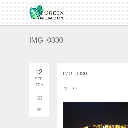
IMG_0330
12
IMG_0330
SEP
2014
By
Alex
/ in