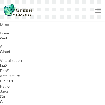
Menu
Home
Work
AI
Cloud
Virtualization
IaaS
PaaS
Architecture
BigData
Python
Java
Go
C