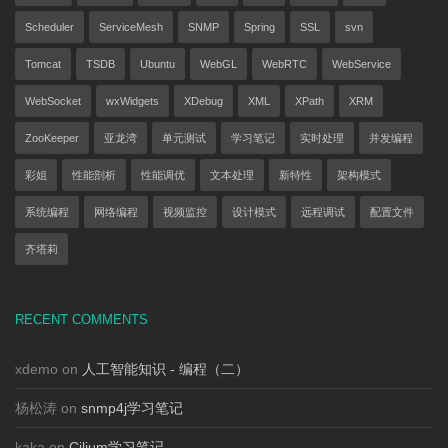
Scheduler
ServiceMesh
SNMP
Spring
SSL
svn
Tomcat
TSDB
Ubuntu
WebGL
WebRTC
WebService
WebSocket
wxWidgets
XDebug
XML
XPath
XRM
ZooKeeper
亚龙湾
单元测试
学习笔记
实时处理
并发编程
彩姐
性能剖析
性能调优
文本处理
新特性
架构模式
系统编程
网络编程
视频监控
设计模式
远程调试
配置文件
齐塔莉
RECENT COMMENTS
xdemo on
人工智能知识 - 编程（二）
杨松涛 on
snmp4j学习笔记
kaka on
Cilium学习笔记