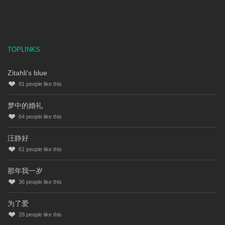
TOPLINKS
Zitahli's blue
91
people like this
梦中的婚礼
64
people like this
汪静好
61
people like this
那年我一岁
36
people like this
为了爱
28
people like this