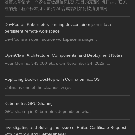
这篇文章记录一个多语言敏感信息识别项目的完整训练日志。它关
注的是工程路径本身：原始 AI 合成语料如何被清洗成可 ...
DevPod on Kubernetes: turning devcontainer.json into a
persistent remote workspace
DevPod is an open source workspace manager ...
OpenClaw: Architecture, Components, and Deployment Notes
Four Months, 343,000 Stars On November 24, 2025, ...
Replacing Docker Desktop with Colima on macOS
Colima is one of the cleanest ways ...
Kubernetes GPU Sharing
GPU sharing in Kubernetes depends on what ...
Investigating and Solving the Issue of Failed Certificate Request
with ZeroSSL and Cert-Manager