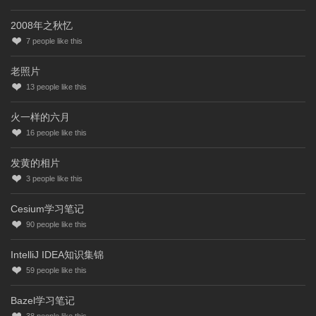
2008年之秋忆
7
people like this
老照片
13
people like this
火一样的六月
16
people like this
发黄的相片
3
people like this
Cesium学习笔记
90
people like this
IntelliJ IDEA知识集锦
59
people like this
Bazel学习笔记
38
people like this