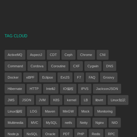
TAG CLOUD
ActiveMQ
AspectJ
CDT
Ceph
Chrome
CNI
Command
Cordova
Coroutine
CXF
Cygwin
DNS
Docker
eBPF
Eclipse
ExtJS
F7
FAQ
Groovy
Hibernate
HTTP
IntelliJ
IO编程
IPVS
JacksonJSON
JMS
JSON
JVM
K8S
kernel
LB
libvirt
Linux知识
Linux编程
LOG
Maven
MinGW
Mock
Monitoring
Multimedia
MVC
MySQL
netfs
Netty
Nginx
NIO
Node.js
NoSQL
Oracle
PDT
PHP
Redis
RPC