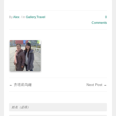
By
Alex
/ in
Gallery
,
Travel
0
Comments
←
齐塔莉鸟瞰
Next Post
→