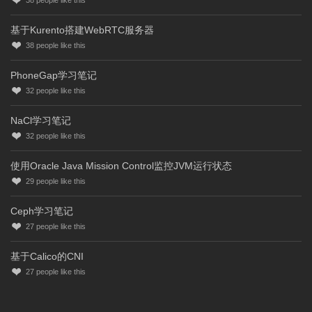
基于Kurento搭建WebRTC服务器
38
people like this
PhoneGap学习笔记
32
people like this
NaCl学习笔记
32
people like this
使用Oracle Java Mission Control监控JVM运行状态
29
people like this
Ceph学习笔记
27
people like this
基于Calico的CNI
27
people like this