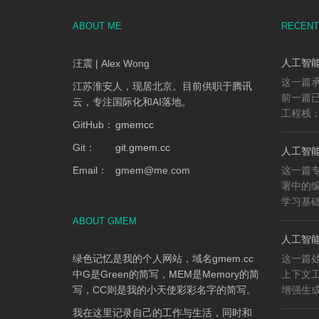
ABOUT ME
RECENT
人工智能
汪震 | Alex Wong
这一篇承
江苏淮安人，现居北京。目前供职于腾讯
前一篇已
云，专注国际化和AI落地。
工程栈；
GitHub：
gmemcc
Git：
git.gmem.cc
人工智能
Email：
gmem
@
me.com
这一篇专
署中的
学习基础、
ABOUT GMEM
人工智能
绿色记忆是我的个人网站，域名gmem.cc
这一篇
中G是Green的简写，MEM是Memory的简
上下文工程
写，CC则是我的小天使彩彩名字的简写。
增强生成（
我在这里记录自己的工作与生活，同时和