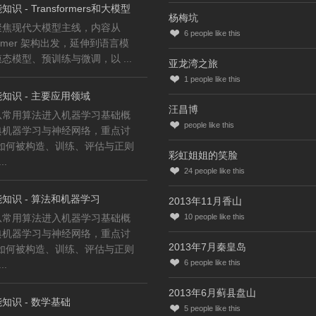
识 - Transformers和大模型
杨梅坑
聚焦现代大模型主线，内容从
6
people like this
former 架构出发，延伸到语言模
态模型、预训练与微调，以 ...
亚龙湾之旅
1
people like this
知识 - 主要应用领域
汪昌博
从常用算法进入机器学习基础概
people like this
典机器学习与神经网络，重点讨
型如何被构造、训练、评估与正则
彩虹姐姐的笑脸
..
24
people like this
知识 - 算法和机器学习
2013年11月香山
从常用算法进入机器学习基础概
10
people like this
典机器学习与神经网络，重点讨
2013年7月秦皇岛
型如何被构造、训练、评估与正则
6
people like this
..
2013年6月蓟县盘山
知识 - 数学基础
5
people like this