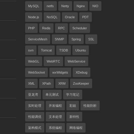
MySQL
netfs
Netty
Nginx
NIO
Node.js
NoSQL
Oracle
PDT
PHP
Redis
RPC
Scheduler
ServiceMesh
SNMP
Spring
SSL
svn
Tomcat
TSDB
Ubuntu
WebGL
WebRTC
WebService
WebSocket
wxWidgets
XDebug
XML
XPath
XRM
ZooKeeper
亚龙湾
单元测试
学习笔记
实时处理
并发编程
彩姐
性能剖析
性能调优
文本处理
新特性
架构模式
系统编程
网络编程