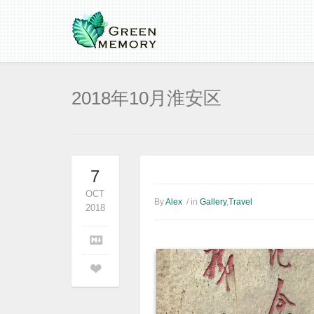
2018年10月淮安区
7
OCT
By
Alex
/ in
Gallery
,
Travel
2018