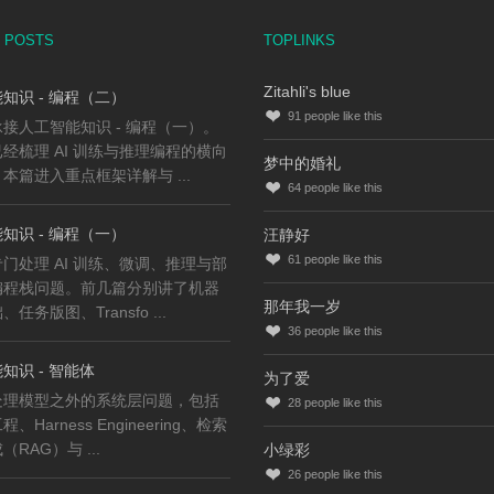
 POSTS
TOPLINKS
Zitahli's blue
知识 - 编程（二）
91
people like this
接人工智能知识 - 编程（一）。
经梳理 AI 训练与推理编程的横向
梦中的婚礼
本篇进入重点框架详解与 ...
64
people like this
知识 - 编程（一）
汪静好
61
people like this
门处理 AI 训练、微调、推理与部
编程栈问题。前几篇分别讲了机器
那年我一岁
任务版图、Transfo ...
36
people like this
知识 - 智能体
为了爱
处理模型之外的系统层问题，包括
28
people like this
、Harness Engineering、检索
RAG）与 ...
小绿彩
26
people like this