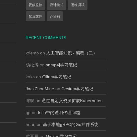
视频监控
设计模式
远程调试
配置文件
齐塔莉
RECENT COMMENTS
xdemo on
人工智能知识 - 编程（二）
杨松涛 on
snmp4j学习笔记
kaka on
Cilium学习笔记
JackZhouMine
on
Cesium学习笔记
陈黎 on
通过自定义资源扩展Kubernetes
qg on
Istio中的透明代理问题
heao on
基于本地gRPC的Go插件系统
黄豆豆 on
Ginkgo学习笔记