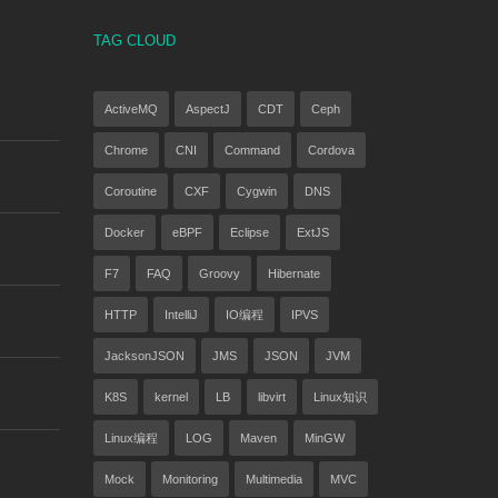
TAG CLOUD
ActiveMQ
AspectJ
CDT
Ceph
Chrome
CNI
Command
Cordova
Coroutine
CXF
Cygwin
DNS
Docker
eBPF
Eclipse
ExtJS
F7
FAQ
Groovy
Hibernate
HTTP
IntelliJ
IO编程
IPVS
JacksonJSON
JMS
JSON
JVM
K8S
kernel
LB
libvirt
Linux知识
Linux编程
LOG
Maven
MinGW
Mock
Monitoring
Multimedia
MVC