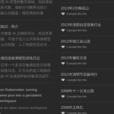
理 AI 所需的数学基础，包括基础
线性代数、微积分与概率论统计。
2013年2月梅花山
核心问题是：模型里的向量、 ...
2
people like this
2013年淮阴自贡迎春灯会
知识 - 简介
3
people like this
为整套 AI 总纲的导论，先回答更
问题，不急于进入公式和具体模型
2012年镇江金山游
么叫智能，人工智能究竟在试 ...
1
people like this
2012年徽杭古道
敏感信息检测模型训练日志
9
people like this
章记录一个多语言敏感信息识别项
整训练日志。它关注的是工程路径
2011年清明节后扬州行
始 AI 合成语料如何被清洗成可 ...
1
people like this
on Kubernetes: turning
2008年十一云龙公园
iner.json into a persistent
5
people like this
workspace
2008年之秋忆
is an open source workspace
...
7
people like this