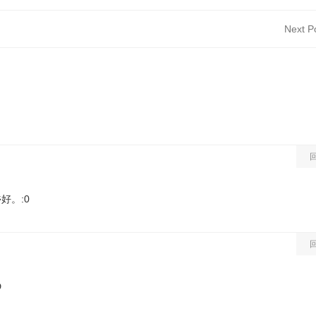
Next P
好。:0
D