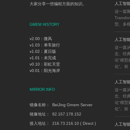
人工智能知
大家分享一些编程方面的知识。
这一篇
Trans
型、多模
GMEM HISTORY
v2.00：微风
人工智能
v1.03：单车旅行
这一篇
v1.02：夏日版
念、经
v1.01：未完成
论“模
v0.10：彩虹天堂
化”。前 .
v0.01：阳光海岸
人工智能
MIRROR INFO
这一篇
念、经
论“模
镜像名称： BeiJing Gmem Server
化”。前 .
镜像地址： 82.157.178.152
接入地址： 216.73.216.10 ( Direct )
人工智能