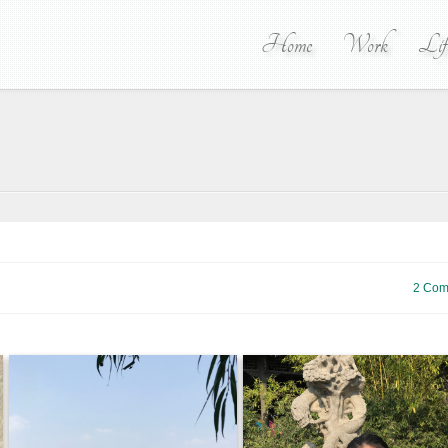
Home
Work
Lif
2 Com