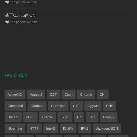
27
people like this
基于Calico的CNI
27
people like this
TAG CLOUD
ActiveMQ
AspectJ
CDT
Ceph
Chrome
CNI
Command
Cordova
Coroutine
CXF
Cygwin
DNS
Docker
eBPF
Eclipse
ExtJS
F7
FAQ
Groovy
Hibernate
HTTP
IntelliJ
IO编程
IPVS
JacksonJSON