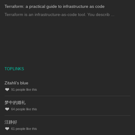
Terraform: a practical guide to infrastructure as code
Terraform is an infrastructure-as-code tool. You describ ...
TOPLINKS
Zitahli's blue
91
people like this
梦中的婚礼
64
people like this
汪静好
61
people like this