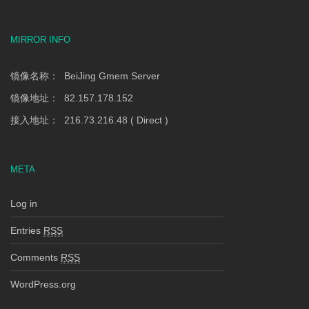
MIRROR INFO
镜像名称： BeiJing Gmem Server
镜像地址： 82.157.178.152
接入地址： 216.73.216.48 ( Direct )
META
Log in
Entries
RSS
Comments
RSS
WordPress.org