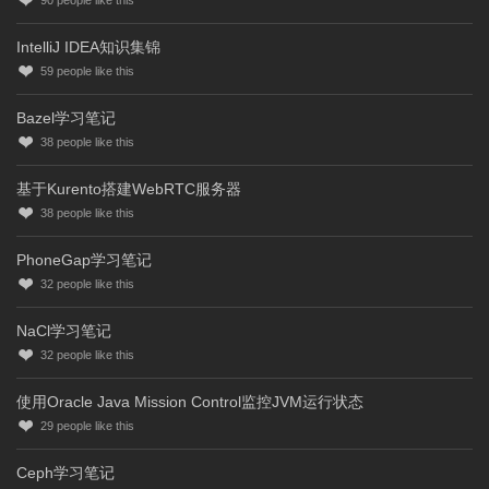
90
people like this
IntelliJ IDEA知识集锦
59
people like this
Bazel学习笔记
38
people like this
基于Kurento搭建WebRTC服务器
38
people like this
PhoneGap学习笔记
32
people like this
NaCl学习笔记
32
people like this
使用Oracle Java Mission Control监控JVM运行状态
29
people like this
Ceph学习笔记