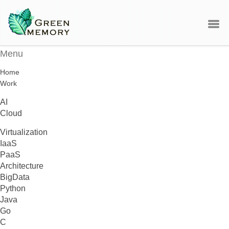
Menu
Home
Work
AI
Cloud
Virtualization
IaaS
PaaS
Architecture
BigData
Python
Java
Go
C