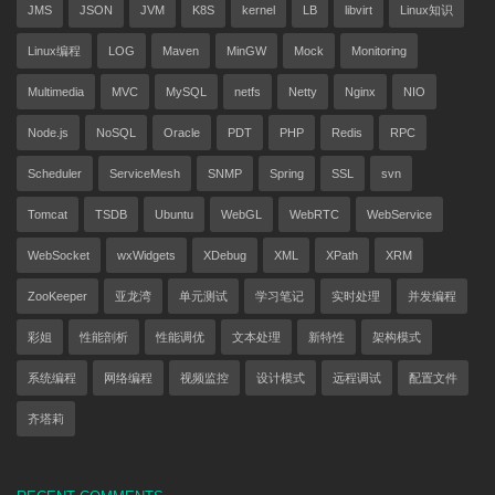
JMS
JSON
JVM
K8S
kernel
LB
libvirt
Linux知识
Linux编程
LOG
Maven
MinGW
Mock
Monitoring
Multimedia
MVC
MySQL
netfs
Netty
Nginx
NIO
Node.js
NoSQL
Oracle
PDT
PHP
Redis
RPC
Scheduler
ServiceMesh
SNMP
Spring
SSL
svn
Tomcat
TSDB
Ubuntu
WebGL
WebRTC
WebService
WebSocket
wxWidgets
XDebug
XML
XPath
XRM
ZooKeeper
亚龙湾
单元测试
学习笔记
实时处理
并发编程
彩姐
性能剖析
性能调优
文本处理
新特性
架构模式
系统编程
网络编程
视频监控
设计模式
远程调试
配置文件
齐塔莉