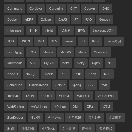
Command
Cordova
Coroutine
CXF
Cygwin
DNS
Docker
eBPF
Eclipse
ExtJS
F7
FAQ
Groovy
Hibernate
HTTP
IntelliJ
IO编程
IPVS
JacksonJSON
JMS
JSON
JVM
K8S
kernel
LB
libvirt
Linux知识
Linux编程
LOG
Maven
MinGW
Mock
Monitoring
Multimedia
MVC
MySQL
netfs
Netty
Nginx
NIO
Node.js
NoSQL
Oracle
PDT
PHP
Redis
RPC
Scheduler
ServiceMesh
SNMP
Spring
SSL
svn
Tomcat
TSDB
Ubuntu
WebGL
WebRTC
WebService
WebSocket
wxWidgets
XDebug
XML
XPath
XRM
ZooKeeper
亚龙湾
单元测试
学习笔记
实时处理
并发编程
彩姐
性能剖析
性能调优
文本处理
新特性
架构模式