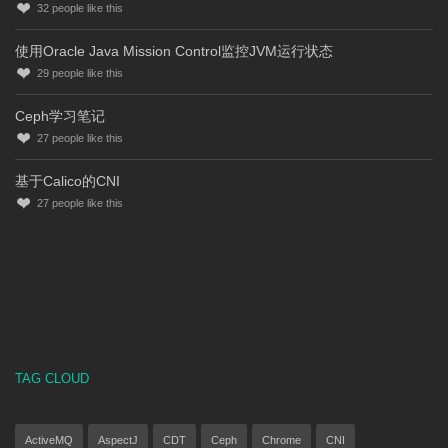
32
people like this
使用Oracle Java Mission Control监控JVM运行状态
29
people like this
Ceph学习笔记
27
people like this
基于Calico的CNI
27
people like this
TAG CLOUD
ActiveMQ
AspectJ
CDT
Ceph
Chrome
CNI