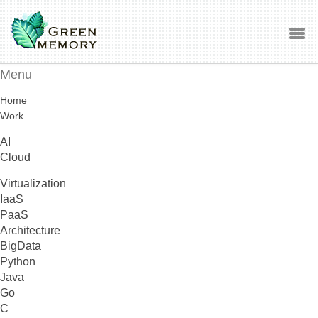
Menu
Home
Work
AI
Cloud
Virtualization
IaaS
PaaS
Architecture
BigData
Python
Java
Go
C