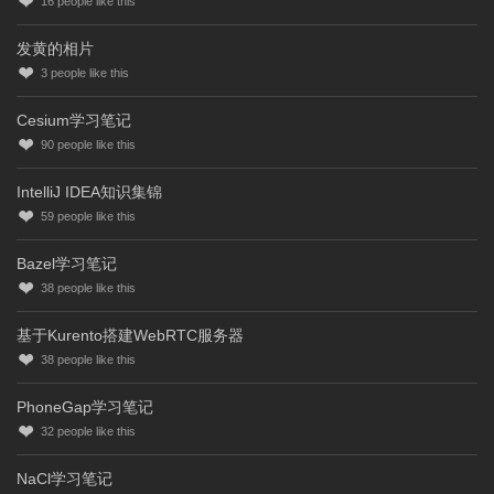
16
people like this
发黄的相片
3
people like this
Cesium学习笔记
90
people like this
IntelliJ IDEA知识集锦
59
people like this
Bazel学习笔记
38
people like this
基于Kurento搭建WebRTC服务器
38
people like this
PhoneGap学习笔记
32
people like this
NaCl学习笔记