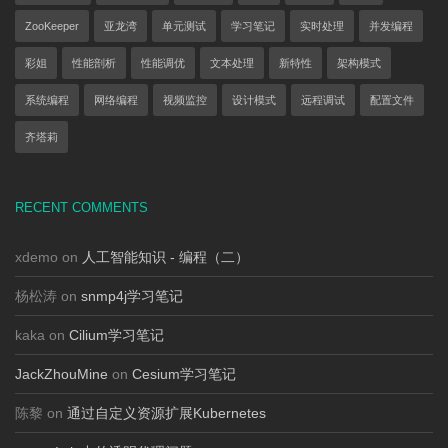
ZooKeeper
亚龙湾
单元测试
学习笔记
实时处理
并发编程
彩姐
性能剖析
性能调优
文本处理
新特性
架构模式
系统编程
网络编程
视频监控
设计模式
远程调试
配置文件
齐塔莉
RECENT COMMENTS
xdemo on
人工智能知识 - 编程（二）
杨松涛 on
snmp4j学习笔记
kaka on
Cilium学习笔记
JackZhouMine
on
Cesium学习笔记
陈黎 on
通过自定义资源扩展Kubernetes