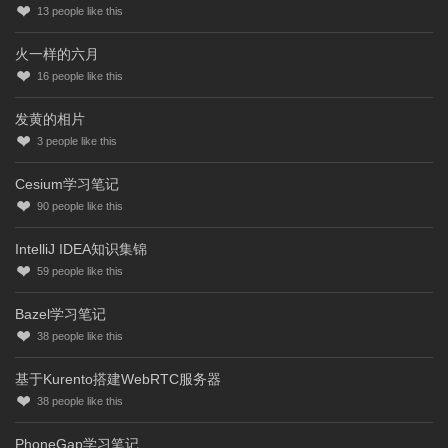
13
people like this
火一样的六月
16
people like this
发黄的相片
3
people like this
Cesium学习笔记
90
people like this
IntelliJ IDEA知识集锦
59
people like this
Bazel学习笔记
38
people like this
基于Kurento搭建WebRTC服务器
38
people like this
PhoneGap学习笔记