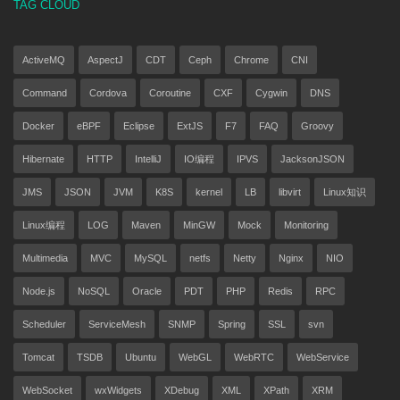
TAG CLOUD
ActiveMQ
AspectJ
CDT
Ceph
Chrome
CNI
Command
Cordova
Coroutine
CXF
Cygwin
DNS
Docker
eBPF
Eclipse
ExtJS
F7
FAQ
Groovy
Hibernate
HTTP
IntelliJ
IO编程
IPVS
JacksonJSON
JMS
JSON
JVM
K8S
kernel
LB
libvirt
Linux知识
Linux编程
LOG
Maven
MinGW
Mock
Monitoring
Multimedia
MVC
MySQL
netfs
Netty
Nginx
NIO
Node.js
NoSQL
Oracle
PDT
PHP
Redis
RPC
Scheduler
ServiceMesh
SNMP
Spring
SSL
svn
Tomcat
TSDB
Ubuntu
WebGL
WebRTC
WebService
WebSocket
wxWidgets
XDebug
XML
XPath
XRM