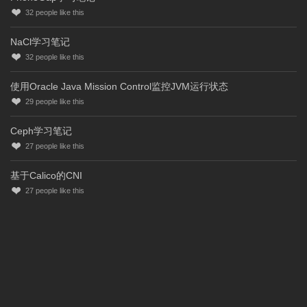
32
people like this
NaCl学习笔记
32
people like this
使用Oracle Java Mission Control监控JVM运行状态
29
people like this
Ceph学习笔记
27
people like this
基于Calico的CNI
27
people like this