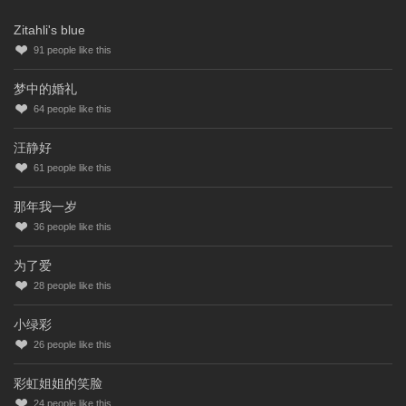
Zitahli's blue
91
people like this
梦中的婚礼
64
people like this
汪静好
61
people like this
那年我一岁
36
people like this
为了爱
28
people like this
小绿彩
26
people like this
彩虹姐姐的笑脸
24
people like this