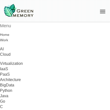
Menu
Home
Work
AI
Cloud
Virtualization
IaaS
PaaS
Architecture
BigData
Python
Java
Go
C