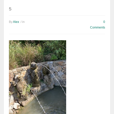
5
By
Alex
/ in
0
Comments