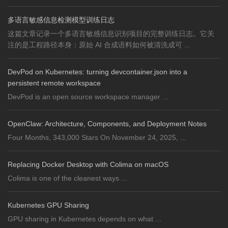
多语言敏感信息检测模型训练日志
这篇文章记录一个多语言敏感信息识别项目的完整训练日志。它关
注的是工程路径本身：原始 AI 合成语料如何被清洗成可 ...
DevPod on Kubernetes: turning devcontainer.json into a
persistent remote workspace
DevPod is an open source workspace manager ...
OpenClaw: Architecture, Components, and Deployment Notes
Four Months, 343,000 Stars On November 24, 2025, ...
Replacing Docker Desktop with Colima on macOS
Colima is one of the cleanest ways ...
Kubernetes GPU Sharing
GPU sharing in Kubernetes depends on what ...