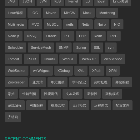
JMS
JSON
JVM
K8S
kernel
LB
libvirt
Linux知识
Linux编程
LOG
Maven
MinGW
Mock
Monitoring
Multimedia
MVC
MySQL
netfs
Netty
Nginx
NIO
Node.js
NoSQL
Oracle
PDT
PHP
Redis
RPC
Scheduler
ServiceMesh
SNMP
Spring
SSL
svn
Tomcat
TSDB
Ubuntu
WebGL
WebRTC
WebService
WebSocket
wxWidgets
XDebug
XML
XPath
XRM
ZooKeeper
亚龙湾
单元测试
学习笔记
实时处理
并发编程
彩姐
性能剖析
性能调优
文本处理
新特性
架构模式
系统编程
网络编程
视频监控
设计模式
远程调试
配置文件
齐塔莉
RECENT COMMENTS