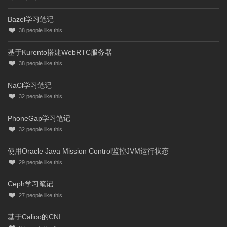
Bazel学习笔记
38
people like this
基于Kurento搭建WebRTC服务器
38
people like this
NaCl学习笔记
32
people like this
PhoneGap学习笔记
32
people like this
使用Oracle Java Mission Control监控JVM运行状态
29
people like this
Ceph学习笔记
27
people like this
基于Calico的CNI