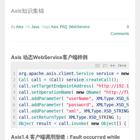
Axis知识集锦
By
Alex
/ in
Java
/ tags
Axis
,
FAQ
,
WebService
0
Comments
Axis 动态WebService客户端样例
Java
1
org
.
apache
.
axis
.
client
.
Service 
service
=
new
Ser
2
Call 
call
=
(
Call
)
service
.
createCall
(
)
;
3
call
.
setTargetEndpointAddress
(
"http://192.168.1
4
call
.
setOperationName
(
new
QName
(
"http://flow.g
5
call
.
addParameter
(
"userName"
,
XMLType
.
XSD_STRIN
6
call
.
addParameter
(
"password"
,
XMLType
.
XSD_STRIN
7
call
.
addParameter
(
"xml"
,
XMLType
.
XSD_STRING
,
Pa
8
call
.
setReturnType
(
XMLType
.
XSD
_
STRING
)
;
9
Object 
result
=
call
.
invoke
(
new
Object
[
]
{
"USE
Axis1.4 客户端调用报错：Fault occurred while