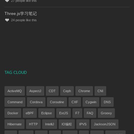
27
people like this
Three.js学习笔记
24
people like this
TAG CLOUD
ActiveMQ
AspectJ
CDT
Ceph
Chrome
CNI
Command
Cordova
Coroutine
CXF
Cygwin
DNS
Docker
eBPF
Eclipse
ExtJS
F7
FAQ
Groovy
Hibernate
HTTP
IntelliJ
IO编程
IPVS
JacksonJSON