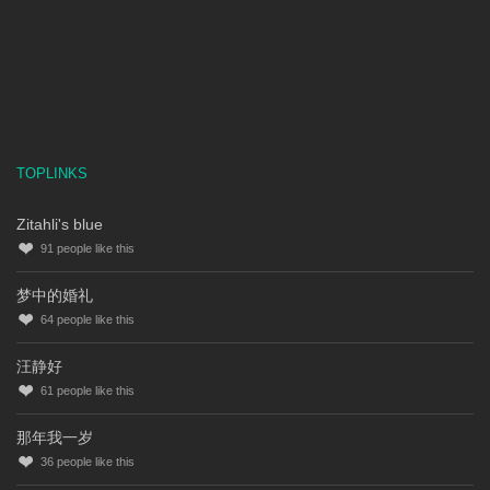
TOPLINKS
Zitahli's blue
91
people like this
梦中的婚礼
64
people like this
汪静好
61
people like this
那年我一岁
36
people like this