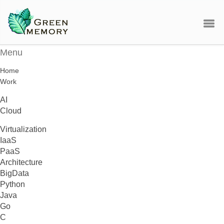
Menu
Home
Work
AI
Cloud
Virtualization
IaaS
PaaS
Architecture
BigData
Python
Java
Go
C