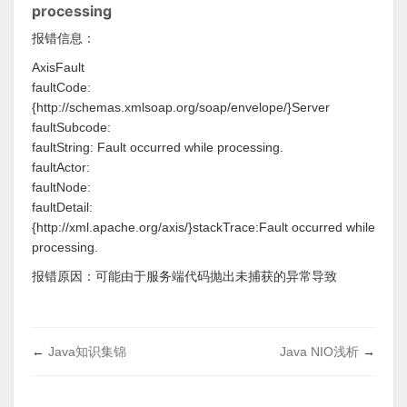
processing
报错信息：
AxisFault
faultCode:
{http://schemas.xmlsoap.org/soap/envelope/}Server
faultSubcode:
faultString: Fault occurred while processing.
faultActor:
faultNode:
faultDetail:
{http://xml.apache.org/axis/}stackTrace:Fault occurred while
processing.
报错原因：可能由于服务端代码抛出未捕获的异常导致
←
Java知识集锦
Java NIO浅析
→