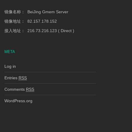
镜像名称： BeiJing Gmem Server
镜像地址： 82.157.178.152
接入地址： 216.73.216.123 ( Direct )
META
Log in
Entries
RSS
Comments
RSS
WordPress.org