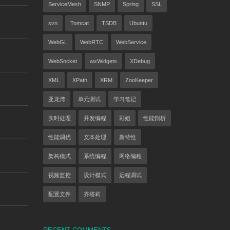
ServiceMesh
SNMP
Spring
SSL
svn
Tomcat
TSDB
Ubuntu
WebGL
WebRTC
WebService
WebSocket
wxWidgets
XDebug
XML
XPath
XRM
ZooKeeper
亚龙湾
单元测试
学习笔记
实时处理
并发编程
彩姐
性能剖析
性能调优
文本处理
新特性
架构模式
系统编程
网络编程
视频监控
设计模式
远程调试
配置文件
齐塔莉