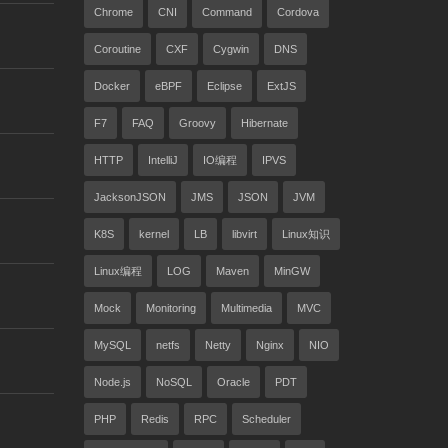
Chrome
CNI
Command
Cordova
Coroutine
CXF
Cygwin
DNS
Docker
eBPF
Eclipse
ExtJS
F7
FAQ
Groovy
Hibernate
HTTP
IntelliJ
IO编程
IPVS
JacksonJSON
JMS
JSON
JVM
K8S
kernel
LB
libvirt
Linux知识
Linux编程
LOG
Maven
MinGW
Mock
Monitoring
Multimedia
MVC
MySQL
netfs
Netty
Nginx
NIO
Node.js
NoSQL
Oracle
PDT
PHP
Redis
RPC
Scheduler