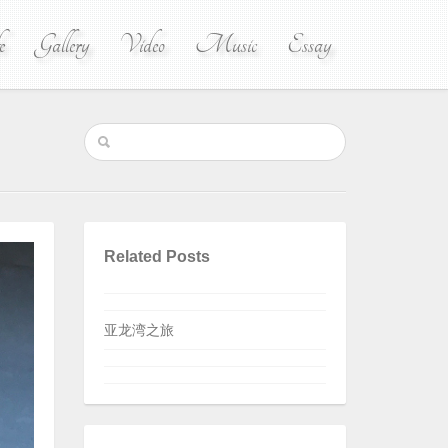
e
Gallery
Video
Music
Essay
Related Posts
亚龙湾之旅