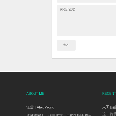
ABOUT ME
RECENT
人工智能
汪震 | Alex Wong
这一篇承
江苏淮安人，现居北京。目前供职于腾讯