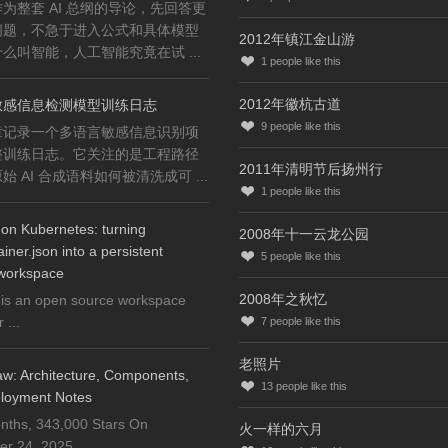
为整套 AI 总纲的导论，先回答更
问题，不急于进入公式和具体模型
2012年镇江金山游
么叫智能，人工智能究竟在试 ...
1
people like this
2012年徽杭古道
敏感信息检测模型训练日志
9
people like this
章记录一个多语言敏感信息识别项
整训练日志。它关注的是工程路径
2011年清明节后扬州行
始 AI 合成语料如何被清洗成可 ...
1
people like this
on Kubernetes: turning
2008年十一云龙公园
iner.json into a persistent
5
people like this
workspace
2008年之秋忆
is an open source workspace
...
7
people like this
老照片
w: Architecture, Components,
13
people like this
loyment Notes
nths, 343,000 Stars On
火一样的六月
 24, 2025, ...