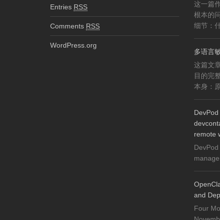
这一篇作
Entries
RSS
根本的
细节：什
Comments
RSS
WordPress.org
多语言
这篇文
目的完
本身：原
DevPod 
devconta
remote 
DevPod 
manager 
OpenCla
and Dep
Four Mo
November