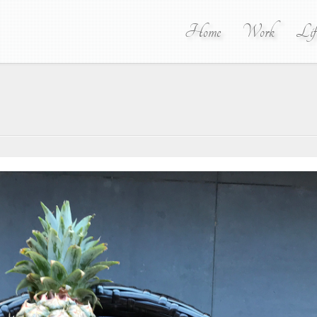
Home
Work
Lif