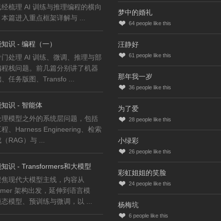
经梳理 AI 训练与推理编程的横向
梦中的婚礼
本篇进入重点框架详解与 ...
64
people like this
知识 - 编程（一）
汪静好
61
people like this
门处理 AI 训练、微调、推理与部
编程栈问题。前几篇分别讲了机器
那年我一岁
任务版图、Transfo ...
36
people like this
知识 - 智能体
为了爱
处理模型之外的系统层问题，包括
28
people like this
、Harness Engineering、检索
RAG）与 ...
小绿彩
26
people like this
识 - Transformers和大模型
彩虹姐姐的笑脸
聚焦现代大模型主线，内容从
24
people like this
former 架构出发，延伸到语言模
态模型、预训练与微调，以 ...
杨梅坑
6
people like this