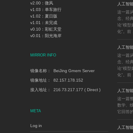
v2.00：微风
人工智能
v1.03：单车旅行
这一篇
v1.02：夏日版
念、经
v1.01：未完成
论“模
v0.10：彩虹天堂
化”。前 .
v0.01：阳光海岸
人工智能
MIRROR INFO
这一篇
念、经
论“模
镜像名称： BeiJing Gmem Server
化”。前 .
镜像地址： 82.157.178.152
接入地址： 216.73.217.177 ( Direct )
人工智能
这一篇整
数学、
META
它回答的
Log in
人工智能