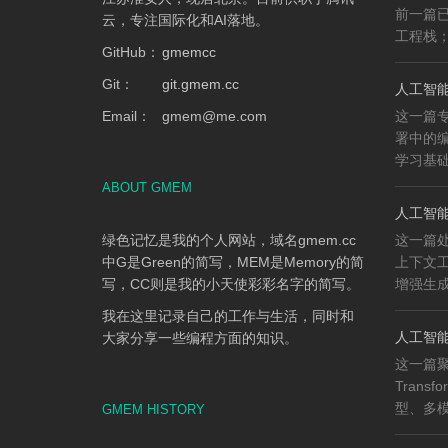
前一篇已
云，专注国际化和AI落地。
工程栈；
GitHub：
gmemcc
Git：
git.gmem.cc
人工智能
Email：
gmem
@
me.com
这一篇专
署中的
学习基础、
ABOUT GMEM
人工智能
绿色记忆是我的个人网站，域名gmem.cc
这一篇
中G是Green的简写，MEM是Memory的简
上下文工程
写，CC则是我的小天使彩彩名字的简写。
增强生成（
我在这里记录自己的工作与生活，同时和
人工智能知
大家分享一些编程方面的知识。
这一篇
Trans
型、多模
GMEM HISTORY