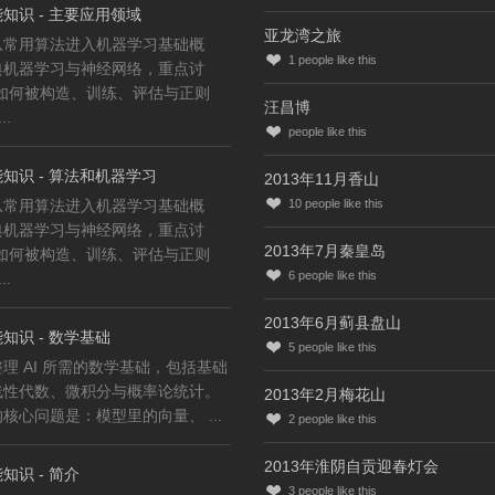
知识 - 主要应用领域
亚龙湾之旅
从常用算法进入机器学习基础概
1
people like this
典机器学习与神经网络，重点讨
型如何被构造、训练、评估与正则
汪昌博
..
people like this
知识 - 算法和机器学习
2013年11月香山
从常用算法进入机器学习基础概
10
people like this
典机器学习与神经网络，重点讨
2013年7月秦皇岛
型如何被构造、训练、评估与正则
6
people like this
..
2013年6月蓟县盘山
知识 - 数学基础
5
people like this
理 AI 所需的数学基础，包括基础
线性代数、微积分与概率论统计。
2013年2月梅花山
核心问题是：模型里的向量、 ...
2
people like this
2013年淮阴自贡迎春灯会
知识 - 简介
3
people like this