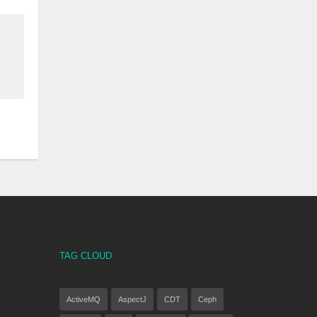
TAG CLOUD
ActiveMQ
AspectJ
CDT
Ceph