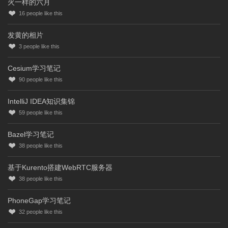
火一样的六月
16
people like this
发黄的相片
3
people like this
Cesium学习笔记
90
people like this
IntelliJ IDEA知识集锦
59
people like this
Bazel学习笔记
38
people like this
基于Kurento搭建WebRTC服务器
38
people like this
PhoneGap学习笔记
32
people like this