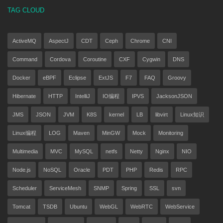
TAG CLOUD
ActiveMQ
AspectJ
CDT
Ceph
Chrome
CNI
Command
Cordova
Coroutine
CXF
Cygwin
DNS
Docker
eBPF
Eclipse
ExtJS
F7
FAQ
Groovy
Hibernate
HTTP
IntelliJ
IO编程
IPVS
JacksonJSON
JMS
JSON
JVM
K8S
kernel
LB
libvirt
Linux知识
Linux编程
LOG
Maven
MinGW
Mock
Monitoring
Multimedia
MVC
MySQL
netfs
Netty
Nginx
NIO
Node.js
NoSQL
Oracle
PDT
PHP
Redis
RPC
Scheduler
ServiceMesh
SNMP
Spring
SSL
svn
Tomcat
TSDB
Ubuntu
WebGL
WebRTC
WebService