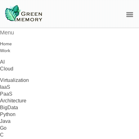
Menu
Home
Work
AI
Cloud
Virtualization
IaaS
PaaS
Architecture
BigData
Python
Java
Go
C