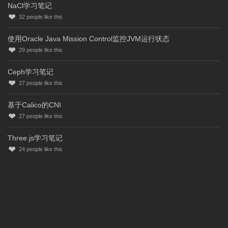
NaCl学习笔记
32
people like this
使用Oracle Java Mission Control监控JVM运行状态
29
people like this
Ceph学习笔记
27
people like this
基于Calico的CNI
27
people like this
Three.js学习笔记
24
people like this