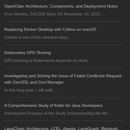
OpenClaw: Architecture, Components, and Deployment Notes
Four Months, 343,000 Stars On November 24, 2025, ...
Replacing Docker Desktop with Colima on macOS
Colima is one of the cleanest ways ...
Kubernetes GPU Sharing
GPU sharing in Kubernetes depends on what ...
Investigating and Solving the Issue of Failed Certificate Request
with ZeroSSL and Cert-Manager
In this blog post, I will walk ...
A Comprehensive Study of Kotlin for Java Developers
Introduction Purpose of the Study Understanding the Mo ...
LangChain: Architecture, LCEL, Agents, LangGraph, Retrieval,