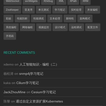
WebSocket
wxWidgets
XDebug
XML
XPath
XRM
ZooKeeper
亚龙湾
单元测试
学习笔记
实时处理
并发编程
彩姐
性能剖析
性能调优
文本处理
新特性
架构模式
系统编程
网络编程
视频监控
设计模式
远程调试
配置文件
齐塔莉
RECENT COMMENTS
xdemo on
人工智能知识 - 编程（二）
杨松涛 on
snmp4j学习笔记
kaka on
Cilium学习笔记
JackZhouMine
on
Cesium学习笔记
陈黎 on
通过自定义资源扩展Kubernetes