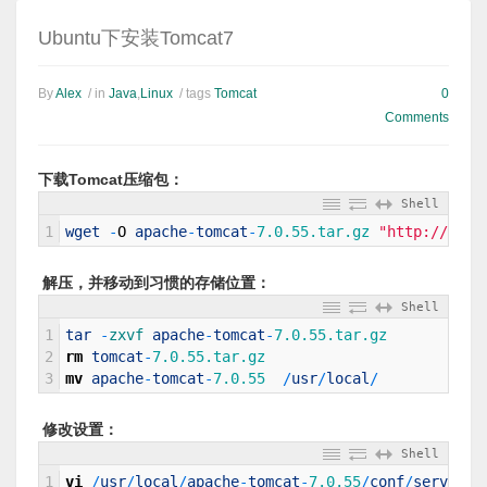
Ubuntu下安装Tomcat7
By
Alex
/ in
Java
,
Linux
/ tags
Tomcat
0
Comments
下载Tomcat压缩包：
Shell
1
wget
-
O
apache
-
tomcat
-
7.0.55.tar.gz
"http://apac
解压，并移动到习惯的存储位置：
Shell
1
tar
-
zxvf 
apache
-
tomcat
-
7.0.55.tar.gz
2
rm
tomcat
-
7.0.55.tar.gz
3
mv
apache
-
tomcat
-
7.0.55
/
usr
/
local
/
修改设置：
Shell
1
vi
/
usr
/
local
/
apache
-
tomcat
-
7.0.55
/
conf
/
server
.x