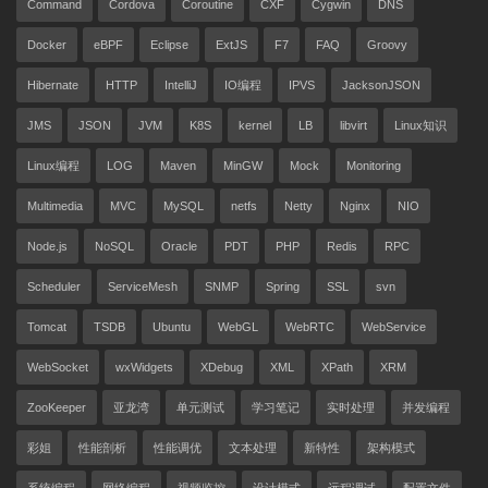
Command
Cordova
Coroutine
CXF
Cygwin
DNS
Docker
eBPF
Eclipse
ExtJS
F7
FAQ
Groovy
Hibernate
HTTP
IntelliJ
IO编程
IPVS
JacksonJSON
JMS
JSON
JVM
K8S
kernel
LB
libvirt
Linux知识
Linux编程
LOG
Maven
MinGW
Mock
Monitoring
Multimedia
MVC
MySQL
netfs
Netty
Nginx
NIO
Node.js
NoSQL
Oracle
PDT
PHP
Redis
RPC
Scheduler
ServiceMesh
SNMP
Spring
SSL
svn
Tomcat
TSDB
Ubuntu
WebGL
WebRTC
WebService
WebSocket
wxWidgets
XDebug
XML
XPath
XRM
ZooKeeper
亚龙湾
单元测试
学习笔记
实时处理
并发编程
彩姐
性能剖析
性能调优
文本处理
新特性
架构模式