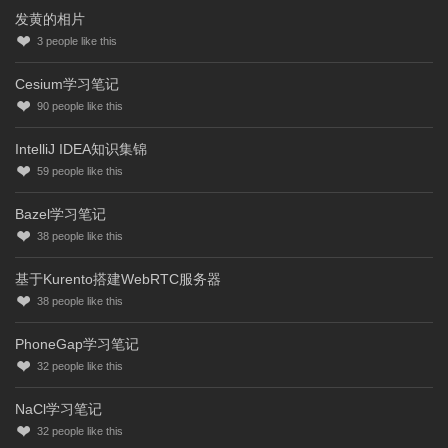
发黄的相片
3
people like this
Cesium学习笔记
90
people like this
IntelliJ IDEA知识集锦
59
people like this
Bazel学习笔记
38
people like this
基于Kurento搭建WebRTC服务器
38
people like this
PhoneGap学习笔记
32
people like this
NaCl学习笔记
32
people like this