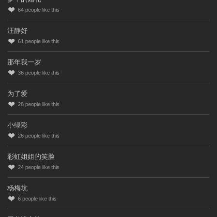
64
people like this
汪静好
61
people like this
那年我一岁
36
people like this
为了爱
28
people like this
小绿彩
26
people like this
彩虹姐姐的笑脸
24
people like this
杨梅坑
6
people like this