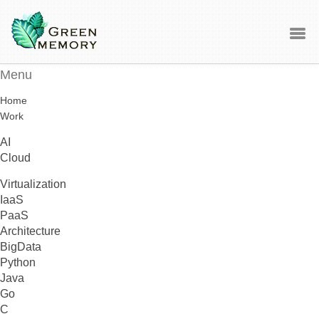
Menu
Home
Work
AI
Cloud
Virtualization
IaaS
PaaS
Architecture
BigData
Python
Java
Go
C