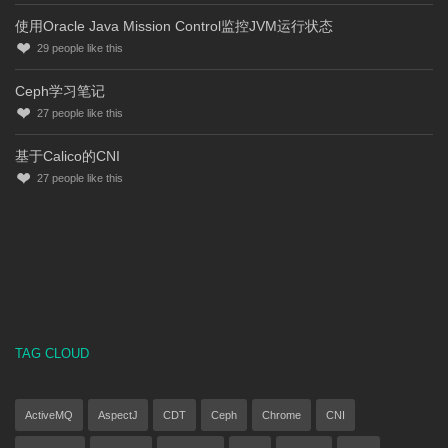
使用Oracle Java Mission Control监控JVM运行状态
29
people like this
Ceph学习笔记
27
people like this
基于Calico的CNI
27
people like this
TAG CLOUD
ActiveMQ
AspectJ
CDT
Ceph
Chrome
CNI