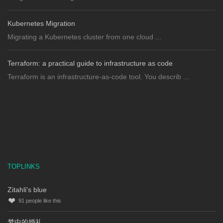
Kubernetes Migration
Migrating a Kubernetes cluster from one cloud ...
Terraform: a practical guide to infrastructure as code
Terraform is an infrastructure-as-code tool. You describ ...
TOPLINKS
Zitahli's blue
91
people like this
梦中的婚礼