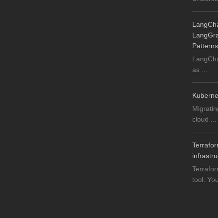
LangChai
LangGrap
Patterns
LangChai
as ...
Kuberne
Migratin
cloud ...
Terrafor
infrastr
Terrafor
tool. You