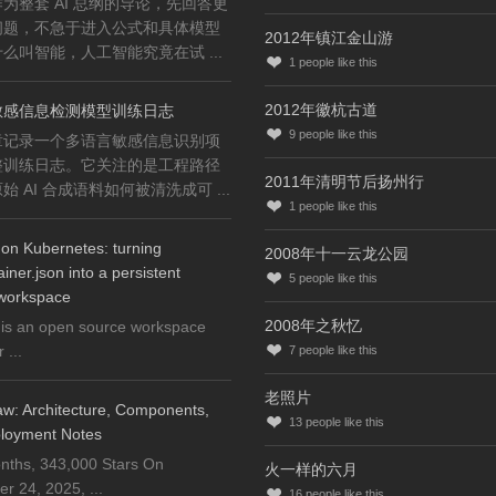
为整套 AI 总纲的导论，先回答更
问题，不急于进入公式和具体模型
2012年镇江金山游
么叫智能，人工智能究竟在试 ...
1
people like this
2012年徽杭古道
敏感信息检测模型训练日志
9
people like this
章记录一个多语言敏感信息识别项
整训练日志。它关注的是工程路径
2011年清明节后扬州行
始 AI 合成语料如何被清洗成可 ...
1
people like this
on Kubernetes: turning
2008年十一云龙公园
iner.json into a persistent
5
people like this
workspace
2008年之秋忆
is an open source workspace
...
7
people like this
老照片
w: Architecture, Components,
13
people like this
loyment Notes
nths, 343,000 Stars On
火一样的六月
 24, 2025, ...
16
people like this