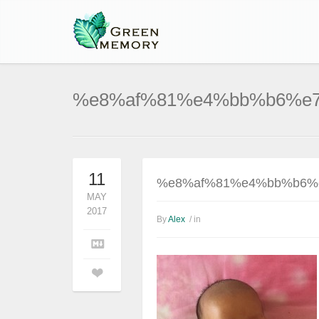
%e8%af%81%e4%bb%b6%e
11
%e8%af%81%e4%bb%b6%
MAY
2017
By
Alex
/ in