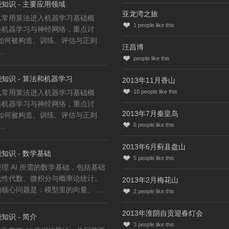
知识 - 主要应用领域
亚龙湾之旅
从常用算法进入机器学习基础概
1
people like this
典机器学习与神经网络，重点讨
型如何被构造、训练、评估与正则
汪昌博
..
people like this
知识 - 算法和机器学习
2013年11月香山
从常用算法进入机器学习基础概
10
people like this
典机器学习与神经网络，重点讨
2013年7月秦皇岛
型如何被构造、训练、评估与正则
6
people like this
..
2013年6月蓟县盘山
知识 - 数学基础
5
people like this
理 AI 所需的数学基础，包括基础
线性代数、微积分与概率论统计。
2013年2月梅花山
核心问题是：模型里的向量、 ...
2
people like this
2013年淮阴自贡迎春灯会
知识 - 简介
3
people like this