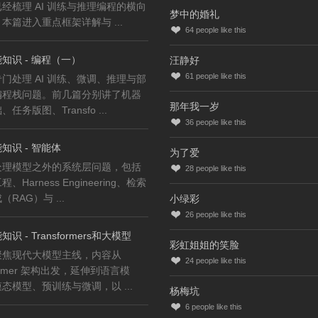
经梳理 AI 训练与推理编程的横向
梦中的婚礼
本篇进入重点框架详解与 ...
64
people like this
知识 - 编程（一）
汪静好
61
people like this
门处理 AI 训练、微调、推理与部
编程栈问题。前几篇分别讲了机器
那年我一岁
任务版图、Transfo ...
36
people like this
知识 - 智能体
为了爱
处理模型之外的系统层问题，包括
28
people like this
、Harness Engineering、检索
RAG）与 ...
小绿彩
26
people like this
识 - Transformers和大模型
彩虹姐姐的笑脸
聚焦现代大模型主线，内容从
24
people like this
former 架构出发，延伸到语言模
态模型、预训练与微调，以 ...
杨梅坑
6
people like this