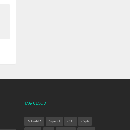
TAG CLOUD
ActiveMQ
AspectJ
CDT
Ceph