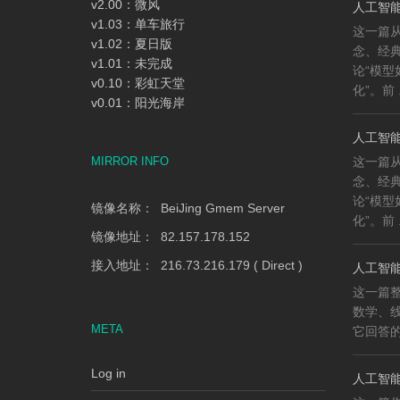
v2.00：微风
人工智能
v1.03：单车旅行
这一篇
v1.02：夏日版
念、经
v1.01：未完成
论“模
v0.10：彩虹天堂
化”。前 .
v0.01：阳光海岸
人工智能
MIRROR INFO
这一篇
念、经
论“模
镜像名称： BeiJing Gmem Server
化”。前 .
镜像地址： 82.157.178.152
接入地址： 216.73.216.179 ( Direct )
人工智能
这一篇整
数学、
META
它回答的
Log in
人工智能