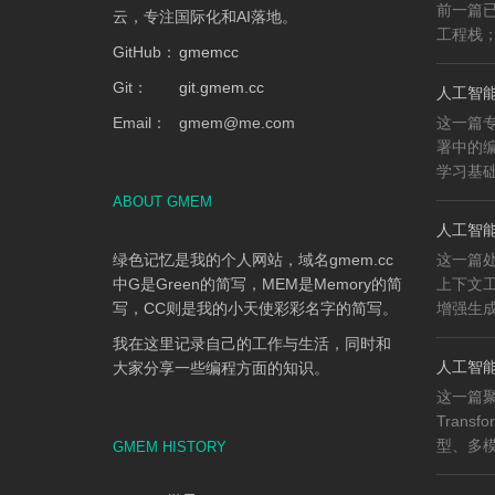
前一篇已
云，专注国际化和AI落地。
工程栈；
GitHub：
gmemcc
Git：
git.gmem.cc
人工智能
Email：
gmem
@
me.com
这一篇专
署中的
学习基础、
ABOUT GMEM
人工智能
绿色记忆是我的个人网站，域名gmem.cc
这一篇
中G是Green的简写，MEM是Memory的简
上下文工程
写，CC则是我的小天使彩彩名字的简写。
增强生成（
我在这里记录自己的工作与生活，同时和
人工智能知
大家分享一些编程方面的知识。
这一篇
Trans
型、多模
GMEM HISTORY