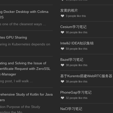
发黄的相片
ng Docker Desktop with Colima
3
people like this
OS
s one of the cleanest ways ...
Cesium学习笔记
90
people like this
tes GPU Sharing
IntelliJ IDEA知识集锦
ring in Kubernetes depends on
59
people like this
Bazel学习笔记
ating and Solving the Issue of
38
people like this
ertificate Request with ZeroSSL
t-Manager
基于Kurento搭建WebRTC服务器
log post, I will walk ...
38
people like this
PhoneGap学习笔记
hensive Study of Kotlin for Java
32
people like this
ers
tion Purpose of the Study
NaCl学习笔记
nding the Mo ...