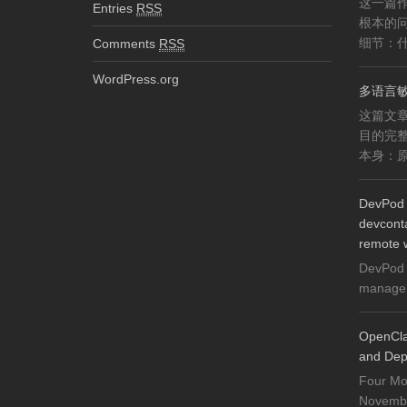
这一篇作
Entries
RSS
根本的
细节：什
Comments
RSS
WordPress.org
多语言
这篇文
目的完
本身：原
DevPod 
devconta
remote 
DevPod 
manager 
OpenCla
and Dep
Four Mo
November