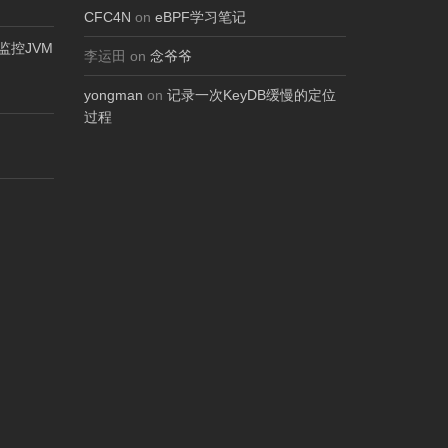
CFC4N
on
eBPF学习笔记
ol监控JVM
李运田 on
念爷爷
yongman
on
记录一次KeyDB缓慢的定位
过程