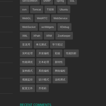
ServiceMesh
SNMP
Spring
SSL
svn
Tomcat
TSDB
Ubuntu
WebGL
WebRTC
WebService
WebSocket
wxWidgets
XDebug
XML
XPath
XRM
ZooKeeper
亚龙湾
单元测试
学习笔记
实时处理
并发编程
彩姐
性能剖析
性能调优
文本处理
新特性
架构模式
系统编程
网络编程
视频监控
设计模式
远程调试
配置文件
齐塔莉
RECENT COMMENTS