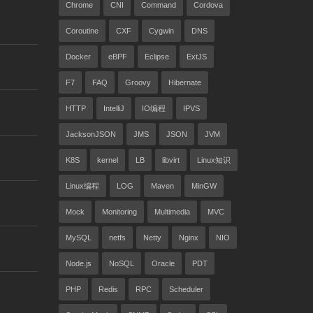
Chrome
CNI
Command
Cordova
Coroutine
CXF
Cygwin
DNS
Docker
eBPF
Eclipse
ExtJS
F7
FAQ
Groovy
Hibernate
HTTP
IntelliJ
IO编程
IPVS
JacksonJSON
JMS
JSON
JVM
K8S
kernel
LB
libvirt
Linux知识
Linux编程
LOG
Maven
MinGW
Mock
Monitoring
Multimedia
MVC
MySQL
netfs
Netty
Nginx
NIO
Node.js
NoSQL
Oracle
PDT
PHP
Redis
RPC
Scheduler