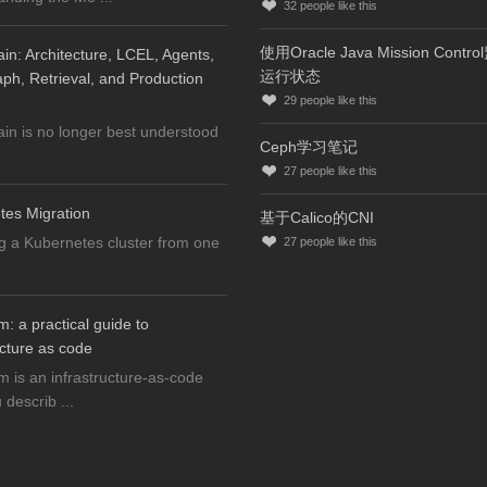
32
people like this
使用Oracle Java Mission Contr
n: Architecture, LCEL, Agents,
运行状态
h, Retrieval, and Production
29
people like this
n is no longer best understood
Ceph学习笔记
27
people like this
tes Migration
基于Calico的CNI
g a Kubernetes cluster from one
27
people like this
m: a practical guide to
ucture as code
m is an infrastructure-as-code
 describ ...