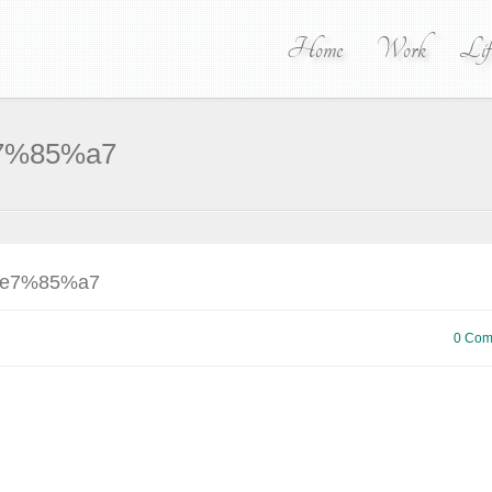
Home
Work
Lif
7%85%a7
e7%85%a7
0 Com