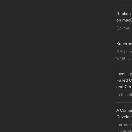
Replaci
on mac
Colima i
Kuberne
GPU sha
what ...
Investig
Failed C
and Cer
In this b
A Compre
Develop
Introduc
Understa