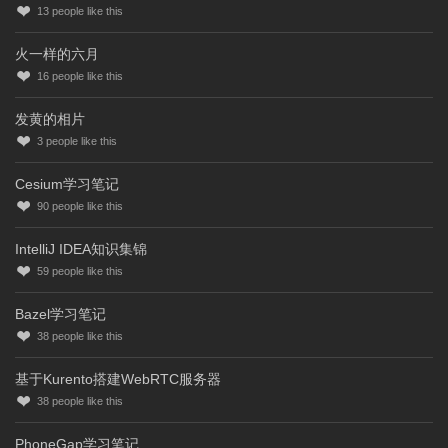
13
people like this
火一样的六月
16
people like this
发黄的相片
3
people like this
Cesium学习笔记
90
people like this
IntelliJ IDEA知识集锦
59
people like this
Bazel学习笔记
38
people like this
基于Kurento搭建WebRTC服务器
38
people like this
PhoneGap学习笔记