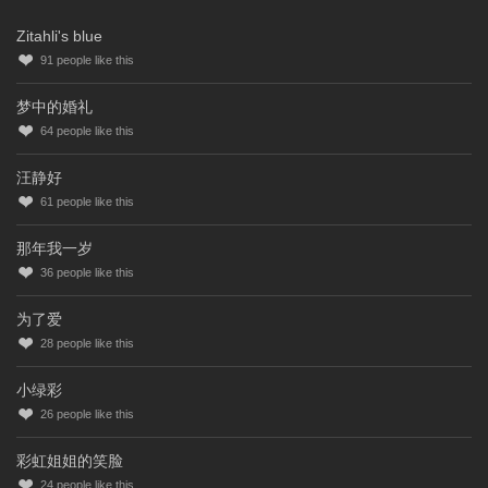
Zitahli's blue
91
people like this
梦中的婚礼
64
people like this
汪静好
61
people like this
那年我一岁
36
people like this
为了爱
28
people like this
小绿彩
26
people like this
彩虹姐姐的笑脸
24
people like this