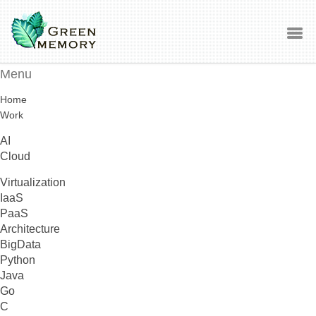
Menu
Home
Work
AI
Cloud
Virtualization
IaaS
PaaS
Architecture
BigData
Python
Java
Go
C