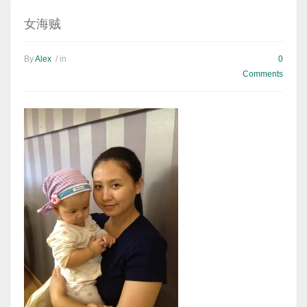
女海贼
By
Alex
/ in
0
Comments