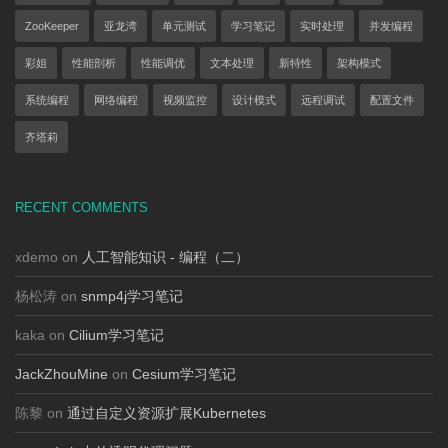
ZooKeeper
亚龙湾
单元测试
学习笔记
实时处理
并发编程
彩姐
性能剖析
性能调优
文本处理
新特性
架构模式
系统编程
网络编程
视频监控
设计模式
远程调试
配置文件
齐塔莉
RECENT COMMENTS
xdemo on
人工智能知识 - 编程（二）
杨松涛 on
snmp4j学习笔记
kaka on
Cilium学习笔记
JackZhouMine
on
Cesium学习笔记
陈黎 on
通过自定义资源扩展Kubernetes