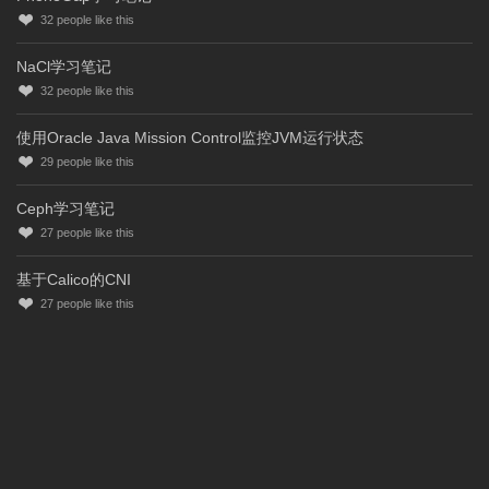
32
people like this
NaCl学习笔记
32
people like this
使用Oracle Java Mission Control监控JVM运行状态
29
people like this
Ceph学习笔记
27
people like this
基于Calico的CNI
27
people like this