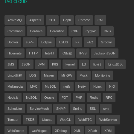
TAG CLOUD
ActiveMQ
AspectJ
CDT
Ceph
Chrome
CNI
Command
Cordova
Coroutine
CXF
Cygwin
DNS
Docker
eBPF
Eclipse
ExtJS
F7
FAQ
Groovy
Hibernate
HTTP
IntelliJ
IO编程
IPVS
JacksonJSON
JMS
JSON
JVM
K8S
kernel
LB
libvirt
Linux知识
Linux编程
LOG
Maven
MinGW
Mock
Monitoring
Multimedia
MVC
MySQL
netfs
Netty
Nginx
NIO
Node.js
NoSQL
Oracle
PDT
PHP
Redis
RPC
Scheduler
ServiceMesh
SNMP
Spring
SSL
svn
Tomcat
TSDB
Ubuntu
WebGL
WebRTC
WebService
WebSocket
wxWidgets
XDebug
XML
XPath
XRM