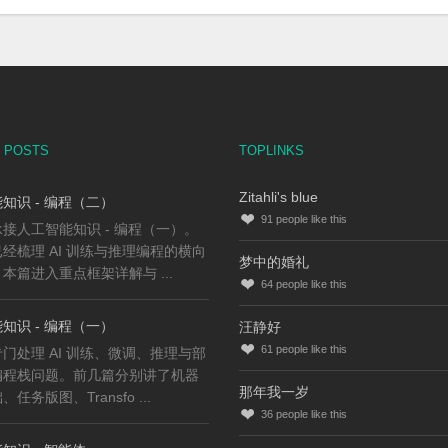
 POSTS
TOPLINKS
Zitahli's blue
知识 - 编程（二）
91
people like this
接人工智能知识 - 编程（一）。
经梳理 AI 训练与推理编程的横向
梦中的婚礼
本篇进入重点框架详解与 ...
64
people like this
知识 - 编程（一）
汪静好
61
people like this
门处理 AI 训练、微调、推理与部
编程栈问题。前几篇分别讲了机器
那年我一岁
任务版图、Transfo ...
36
people like this