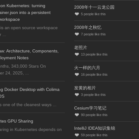
on Kubernetes: turning
2008年十一云龙公园
iner.json into a persistent
5
people like this
workspace
2008年之秋忆
is an open source workspace
...
7
people like this
老照片
w: Architecture, Components,
13
people like this
loyment Notes
nths, 343,000 Stars On
火一样的六月
 24, 2025, ...
16
people like this
发黄的相片
ng Docker Desktop with Colima
3
people like this
OS
s one of the cleanest ways ...
Cesium学习笔记
90
people like this
tes GPU Sharing
IntelliJ IDEA知识集锦
ring in Kubernetes depends on
59
people like this