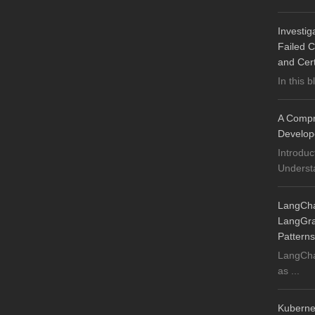
Investig
Failed C
and Cer
In this b
A Compre
Develop
Introduc
Understa
LangChai
LangGrap
Patterns
LangChai
as ...
Kuberne