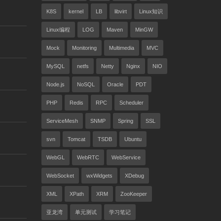
K8S
kernel
LB
libvirt
Linux知识
Linux编程
LOG
Maven
MinGW
Mock
Monitoring
Multimedia
MVC
MySQL
netfs
Netty
Nginx
NIO
Node.js
NoSQL
Oracle
PDT
PHP
Redis
RPC
Scheduler
ServiceMesh
SNMP
Spring
SSL
svn
Tomcat
TSDB
Ubuntu
WebGL
WebRTC
WebService
WebSocket
wxWidgets
XDebug
XML
XPath
XRM
ZooKeeper
亚龙湾
单元测试
学习笔记