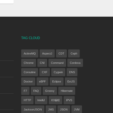
TAG CLOUD
ActiveMQ
AspectJ
CDT
Ceph
Chrome
CNI
Command
Cordova
Coroutine
CXF
Cygwin
DNS
Docker
eBPF
Eclipse
ExtJS
F7
FAQ
Groovy
Hibernate
HTTP
IntelliJ
IO编程
IPVS
JacksonJSON
JMS
JSON
JVM