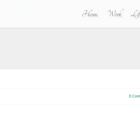
Home
Work
Lif
0 Com