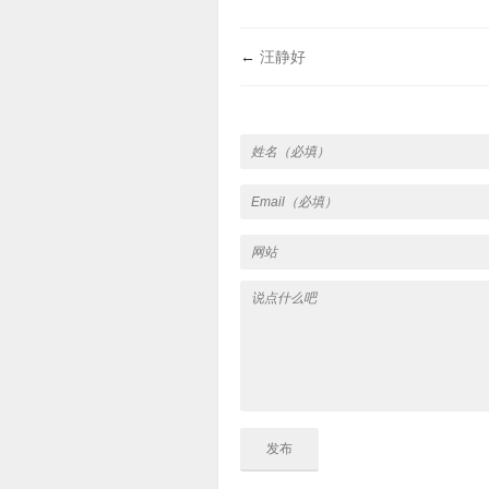
←
汪静好