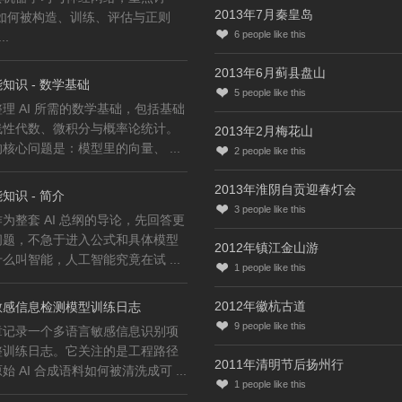
2013年7月秦皇岛
型如何被构造、训练、评估与正则
6
people like this
..
2013年6月蓟县盘山
知识 - 数学基础
5
people like this
理 AI 所需的数学基础，包括基础
线性代数、微积分与概率论统计。
2013年2月梅花山
核心问题是：模型里的向量、 ...
2
people like this
2013年淮阴自贡迎春灯会
知识 - 简介
3
people like this
为整套 AI 总纲的导论，先回答更
问题，不急于进入公式和具体模型
2012年镇江金山游
么叫智能，人工智能究竟在试 ...
1
people like this
2012年徽杭古道
敏感信息检测模型训练日志
9
people like this
章记录一个多语言敏感信息识别项
整训练日志。它关注的是工程路径
2011年清明节后扬州行
始 AI 合成语料如何被清洗成可 ...
1
people like this