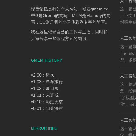
人工智能
绿色记忆是我的个人网站，域名gmem.cc
这一篇
中G是Green的简写，MEM是Memory的简
上下文工程
写，CC则是我的小天使彩彩名字的简写。
增强生成（
我在这里记录自己的工作与生活，同时和
人工智能知
大家分享一些编程方面的知识。
这一篇
Trans
型、多模
GMEM HISTORY
v2.00：微风
人工智能
v1.03：单车旅行
这一篇
v1.02：夏日版
念、经
v1.01：未完成
论“模
v0.10：彩虹天堂
化”。前 .
v0.01：阳光海岸
人工智能
MIRROR INFO
这一篇
念、经