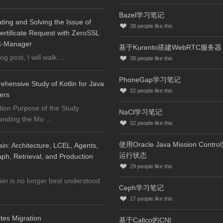
Bazel学习笔记
ating and Solving the Issue of
38
people like this
ertificate Request with ZeroSSL
t-Manager
基于Kurento搭建WebRTC服务器
log post, I will walk ...
38
people like this
PhoneGap学习笔记
hensive Study of Kotlin for Java
32
people like this
ers
tion Purpose of the Study
NaCl学习笔记
nding the Mo ...
32
people like this
使用Oracle Java Mission Contr
n: Architecture, LCEL, Agents,
运行状态
h, Retrieval, and Production
29
people like this
n is no longer best understood
Ceph学习笔记
27
people like this
tes Migration
基于Calico的CNI