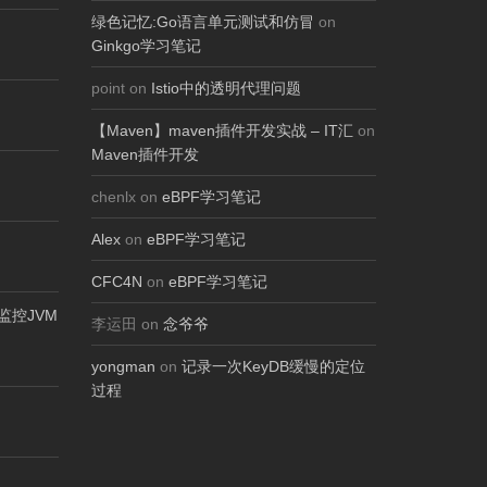
绿色记忆:Go语言单元测试和仿冒
on
Ginkgo学习笔记
point on
Istio中的透明代理问题
【Maven】maven插件开发实战 – IT汇
on
Maven插件开发
chenlx on
eBPF学习笔记
Alex
on
eBPF学习笔记
CFC4N
on
eBPF学习笔记
ol监控JVM
李运田 on
念爷爷
yongman
on
记录一次KeyDB缓慢的定位
过程