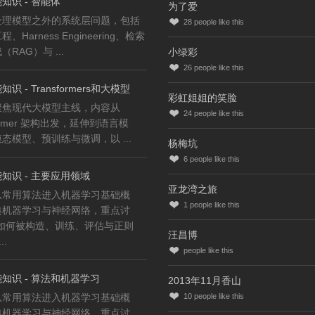
知识 - 智能体
为了爱
处理模型之外的系统层问题，包括
28
people like this
、Harness Engineering、检索
RAG）与 ...
小绿彩
26
people like this
识 - Transformers和大模型
彩虹姐姐的笑脸
聚焦现代大模型主线，内容从
24
people like this
former 架构出发，延伸到语言模
态模型、预训练与微调，以 ...
杨梅坑
6
people like this
知识 - 主要应用领域
亚龙湾之旅
从常用算法进入机器学习基础概
1
people like this
典机器学习与神经网络，重点讨
型如何被构造、训练、评估与正则
汪昌博
..
people like this
知识 - 算法和机器学习
2013年11月香山
从常用算法进入机器学习基础概
10
people like this
典机器学习与神经网络，重点讨