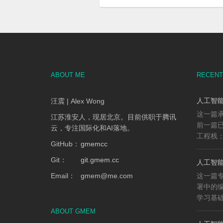
ABOUT ME
RECENT
人工智能
汪震 | Alex Wong
这一篇承
江苏淮安人，现居北京。目前供职于腾讯
前一篇已
云，专注国际化和AI落地。
工程栈；
GitHub：
gmemcc
Git：
git.gmem.cc
人工智能
Email：
gmem
@
me.com
这一篇专
署中的
学习基础、
ABOUT GMEM