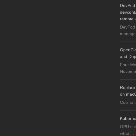
DevPod 
devconta
remote 
DevPod 
manager 
OpenCla
and Dep
Four Mo
November
Replaci
on mac
Colima i
Kuberne
GPU sha
what ...