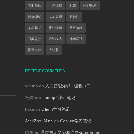
实时处理
并发编程
彩姐
性能剖析
性能调优
文本处理
新特性
架构模式
系统编程
网络编程
视频监控
设计模式
远程调试
配置文件
齐塔莉
RECENT COMMENTS
xdemo on
人工智能知识 - 编程（二）
杨松涛 on
snmp4j学习笔记
kaka on
Cilium学习笔记
JackZhouMine
on
Cesium学习笔记
陈黎 on
通过自定义资源扩展Kubernetes