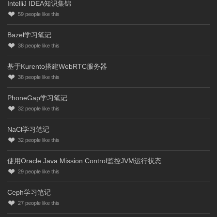
IntelliJ IDEA知识集锦
59
people like this
Bazel学习笔记
38
people like this
基于Kurento搭建WebRTC服务器
38
people like this
PhoneGap学习笔记
32
people like this
NaCl学习笔记
32
people like this
使用Oracle Java Mission Control监控JVM运行状态
29
people like this
Ceph学习笔记
27
people like this