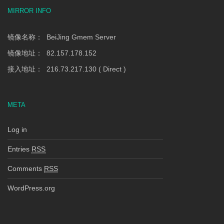
MIRROR INFO
镜像名称： BeiJing Gmem Server
镜像地址： 82.157.178.152
接入地址： 216.73.217.130 ( Direct )
META
Log in
Entries
RSS
Comments
RSS
WordPress.org