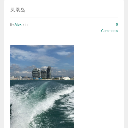
凤凰岛
By
Alex
/ in
0
Comments