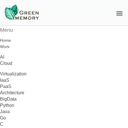
Menu
Home
Work
AI
Cloud
Virtualization
IaaS
PaaS
Architecture
BigData
Python
Java
Go
C