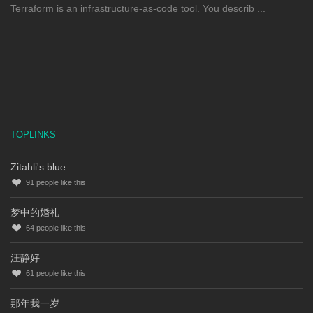
Terraform is an infrastructure-as-code tool. You describ ...
TOPLINKS
Zitahli's blue
91
people like this
梦中的婚礼
64
people like this
汪静好
61
people like this
那年我一岁