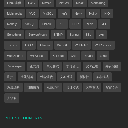
Linux编程
LOG
Maven
MinGW
Mock
Monitoring
Multimedia
MVC
MySQL
netfs
Netty
Nginx
NIO
Node.js
NoSQL
Oracle
PDT
PHP
Redis
RPC
Scheduler
ServiceMesh
SNMP
Spring
SSL
svn
Tomcat
TSDB
Ubuntu
WebGL
WebRTC
WebService
WebSocket
wxWidgets
XDebug
XML
XPath
XRM
ZooKeeper
亚龙湾
单元测试
学习笔记
实时处理
并发编程
彩姐
性能剖析
性能调优
文本处理
新特性
架构模式
系统编程
网络编程
视频监控
设计模式
远程调试
配置文件
齐塔莉
RECENT COMMENTS