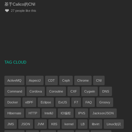
基于Calico的CNI
27
people like this
TAG CLOUD
ActiveMQ
AspectJ
CDT
Ceph
Chrome
CNI
Command
Cordova
Coroutine
CXF
Cygwin
DNS
Docker
eBPF
Eclipse
ExtJS
F7
FAQ
Groovy
Hibernate
HTTP
IntelliJ
IO编程
IPVS
JacksonJSON
JMS
JSON
JVM
K8S
kernel
LB
libvirt
Linux知识