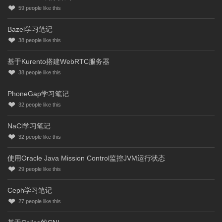
59
people like this
Bazel学习笔记
38
people like this
基于Kurento搭建WebRTC服务器
38
people like this
PhoneGap学习笔记
32
people like this
NaCl学习笔记
32
people like this
使用Oracle Java Mission Control监控JVM运行状态
29
people like this
Ceph学习笔记
27
people like this