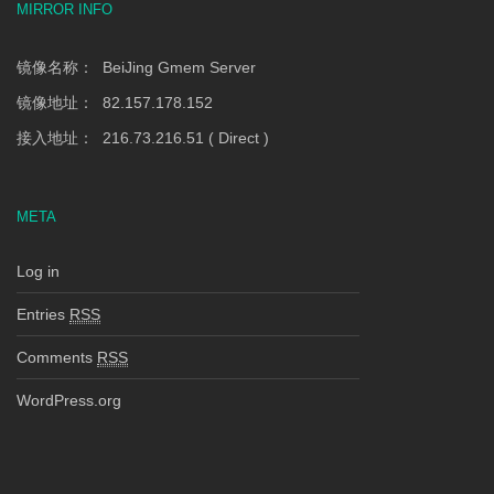
MIRROR INFO
镜像名称： BeiJing Gmem Server
镜像地址： 82.157.178.152
接入地址： 216.73.216.51 ( Direct )
META
Log in
Entries
RSS
Comments
RSS
WordPress.org