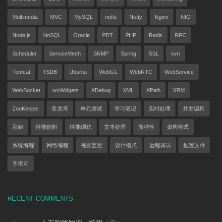
Multimedia
MVC
MySQL
netfs
Netty
Nginx
NIO
Node.js
NoSQL
Oracle
PDT
PHP
Redis
RPC
Scheduler
ServiceMesh
SNMP
Spring
SSL
svn
Tomcat
TSDB
Ubuntu
WebGL
WebRTC
WebService
WebSocket
wxWidgets
XDebug
XML
XPath
XRM
ZooKeeper
亚龙湾
单元测试
学习笔记
实时处理
并发编程
彩姐
性能剖析
性能调优
文本处理
新特性
架构模式
系统编程
网络编程
视频监控
设计模式
远程调试
配置文件
齐塔莉
RECENT COMMENTS