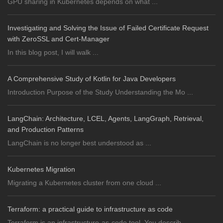
GPU sharing in Kubernetes depends on what ...
Investigating and Solving the Issue of Failed Certificate Request
with ZeroSSL and Cert-Manager
In this blog post, I will walk ...
A Comprehensive Study of Kotlin for Java Developers
Introduction Purpose of the Study Understanding the Mo ...
LangChain: Architecture, LCEL, Agents, LangGraph, Retrieval,
and Production Patterns
LangChain is no longer best understood as ...
Kubernetes Migration
Migrating a Kubernetes cluster from one cloud ...
Terraform: a practical guide to infrastructure as code
Terraform is an infrastructure-as-code tool. You describ ...