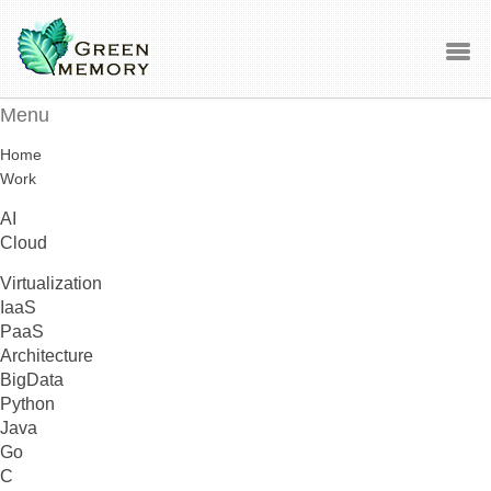
Menu
Home
Work
AI
Cloud
Virtualization
IaaS
PaaS
Architecture
BigData
Python
Java
Go
C