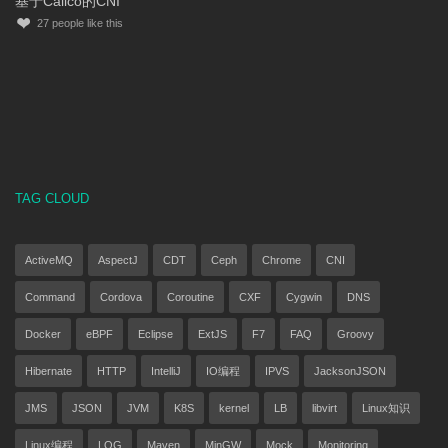
基于Calico的CNI
27
people like this
TAG CLOUD
ActiveMQ
AspectJ
CDT
Ceph
Chrome
CNI
Command
Cordova
Coroutine
CXF
Cygwin
DNS
Docker
eBPF
Eclipse
ExtJS
F7
FAQ
Groovy
Hibernate
HTTP
IntelliJ
IO编程
IPVS
JacksonJSON
JMS
JSON
JVM
K8S
kernel
LB
libvirt
Linux知识
Linux编程
LOG
Maven
MinGW
Mock
Monitoring