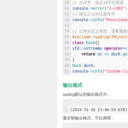
49
// 左对齐，保证30字符宽度
50
console
->
error
(
"{:<30}"
,
51
// 指定占位符位置序号
52
console
->
info
(
"Positiona
53
54
// 记录自定义类型，需要重载
55
#include <spdlog/fmt/ost
56
class
Duck
{
}
57
std
::
ostream
&
operator
<<
58
return
os
<<
duck
.
ge
59
}
60
Duck 
duck
;
61
console
->
info
(
"custom cl
输出格式
spdlog默认的输出格式为：
1
[2014-31-10 23:46:59.678]
要定制输出格式，可以调用：