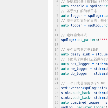
4
// 多线程的基于控制台（stdo
5
auto 
console
=
spdlog
::
s
6
// 基于文件的简单日志
7
auto 
logger
=
spdlog
::
ba
8
// 基于滚动文件的日志，每个
9
auto 
logger
=
spdlog
::
ro
10
11
// 定制输出格式
12
spdlog
::
set_pattern
(
"***
13
14
// 多个日志器共享SINK
15
auto 
daily_sink
=
std
::
m
16
// 下面几个同步日志器共享
17
auto 
net_logger
=
std
::
m
18
auto 
hw_logger
=
std
::
ma
19
auto 
db_logger
=
std
::
ma
20
21
// 一个日志器使用多个SINK
22
std
::
vector
<
spdlog
::
sink
23
sinks
.
push_back
(
std
::
ma
24
sinks
.
push_back
(
std
::
ma
25
auto 
combined_logger
=
s
26
spdlog
::
register_logger
(