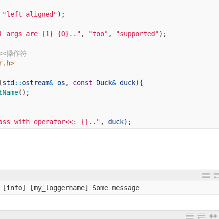
"left aligned"
)
;
l args are {1} {0}.."
,
"too"
,
"supported"
)
;
<<操作符
r.h> 
(
std
::
ostream
&
os
,
const
Duck
&
duck
)
{
tName
(
)
;
ass with operator<<: {}.."
,
duck
)
;
 [info] [my_loggername] Some message