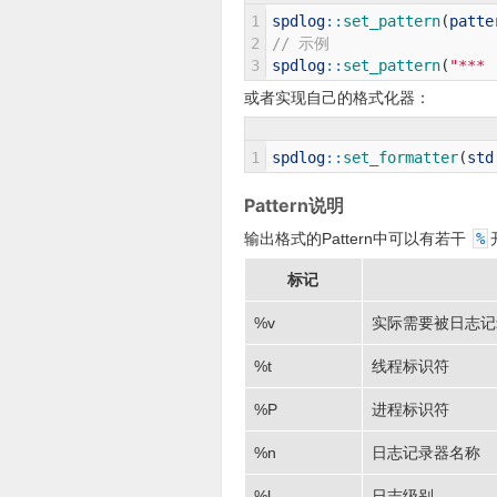
1
spdlog
::
set_pattern
(
patte
2
// 示例
3
spdlog
::
set_pattern
(
"*** 
或者实现自己的格式化器：
1
spdlog
::
set_formatter
(
std
Pattern说明
输出格式的Pattern中可以有若干
%
标记
%v
实际需要被日志记
%t
线程标识符
%P
进程标识符
%n
日志记录器名称
%l
日志级别