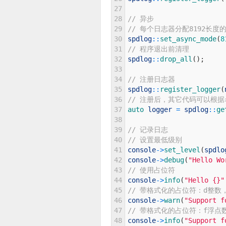
27
28
// 异步
29
// 每个日志器分配8192长
30
spdlog
::
set_async_mode
(
8
31
// 程序退出前清理
32
spdlog
::
drop_all
(
)
;
33
34
// 注册日志器
35
spdlog
::
register_logger
(
36
// 注册后，其它代码可以根
37
auto 
logger
=
spdlog
::
ge
38
39
// 记录日志
40
// 设置最低级别
41
console
->
set_level
(
spdlo
42
console
->
debug
(
"Hello Wo
43
// 使用占位符
44
console
->
info
(
"Hello {}"
45
// 带格式化的占位符：d整数，x
46
console
->
warn
(
"Support f
47
// 带格式化的占位符：f浮点
48
console
->
info
(
"Support f