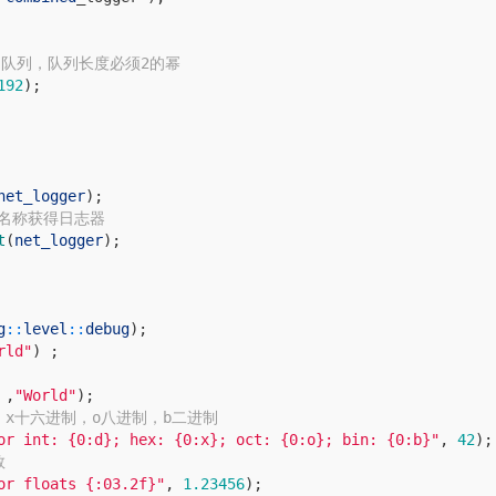
度的队列，队列长度必须2的幂
192
)
;
net_logger
)
;
据名称获得日志器
t
(
net_logger
)
;
g
::
level
::
debug
)
;
rld"
)
;
,
"World"
)
;
十六进制，o八进制，b二进制                
or int: {0:d}; hex: {0:x}; oct: {0:o}; bin: {0:b}"
,
42
)
;
数
or floats {:03.2f}"
,
1.23456
)
;