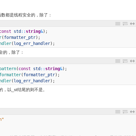
函数都是线程安全的，除了：
const
std
::
string
&
)
;
r
(
formatter_ptr
)
;
ndler
(
log_err_handler
)
;
全的，除了：
pattern
(
const
std
::
string
&
)
;
formatter
(
formatter_ptr
)
;
ndler
(
log_err_handler
)
;
全的，以_st结尾的则不是。
h"