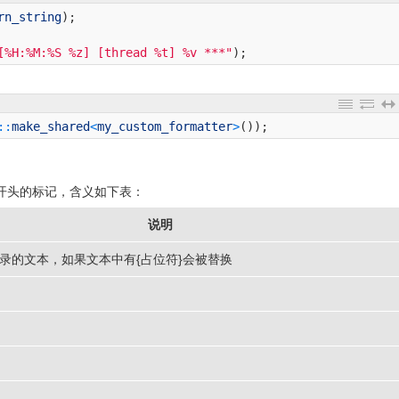
rn_string
)
;
[%H:%M:%S %z] [thread %t] %v ***"
)
;
::
make_shared
<
my_custom_formatter
>
(
)
)
;
开头的标记，含义如下表：
说明
录的文本，如果文本中有{占位符}会被替换