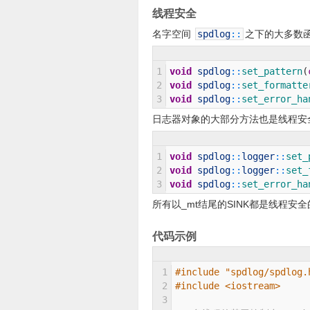
线程安全
名字空间
spdlog
::
之下的大多数
1
void
spdlog
::
set_pattern
(
2
void
spdlog
::
set_formatte
3
void
spdlog
::
set_error_ha
日志器对象的大部分方法也是线程安
1
void
spdlog
::
logger
::
set_
2
void
spdlog
::
logger
::
set_
3
void
spdlog
::
set_error_ha
所有以_mt结尾的SINK都是线程安
代码示例
1
#include "spdlog/spdlog.
2
#include <iostream>
3