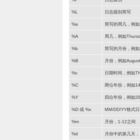
%L
日志级别简写
%a
简写的周几，例如T
%A
周几，例如Thursd
%b
简写的月份，例如A
%B
月份，例如Augus
%c
日期时间，例如Thu Au
%C
两位年份，例如1
%Y
四位年份，例如20
%D 或 %x
MM/DD/YY格式日
%m
月份，1-12之间
%d
月份中的第几天，1