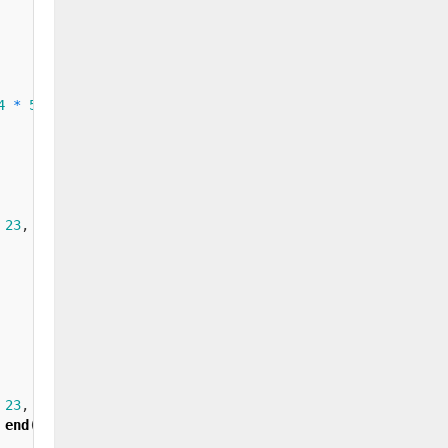
4
*
5
,
3
)
;
23
,
59
)
;
23
,
59
)
)
;
end
(
sinks
)
)
;