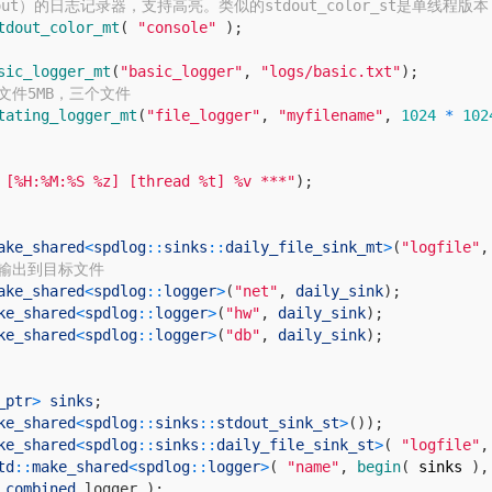
ut）的日志记录器，支持高亮。类似的stdout_color_st是单线程版本
tdout_color_mt
(
"console"
)
;
sic_logger_mt
(
"basic_logger"
,
"logs/basic.txt"
)
;
文件5MB，三个文件
tating_logger_mt
(
"file_logger"
,
"myfilename"
,
1024
*
102
 [%H:%M:%S %z] [thread %t] %v ***"
)
;
ake_shared
<
spdlog
::
sinks
::
daily_file_sink_mt
>
(
"logfile"
,
的输出到目标文件
ake_shared
<
spdlog
::
logger
>
(
"net"
,
daily_sink
)
;
ke_shared
<
spdlog
::
logger
>
(
"hw"
,
daily_sink
)
;
ke_shared
<
spdlog
::
logger
>
(
"db"
,
daily_sink
)
;
_ptr
>
sinks
;
ke_shared
<
spdlog
::
sinks
::
stdout_sink_st
>
(
)
)
;
ke_shared
<
spdlog
::
sinks
::
daily_file_sink_st
>
(
"logfile"
,
td
::
make_shared
<
spdlog
::
logger
>
(
"name"
,
begin
(
sinks
)
,
combined
_
logger
)
;